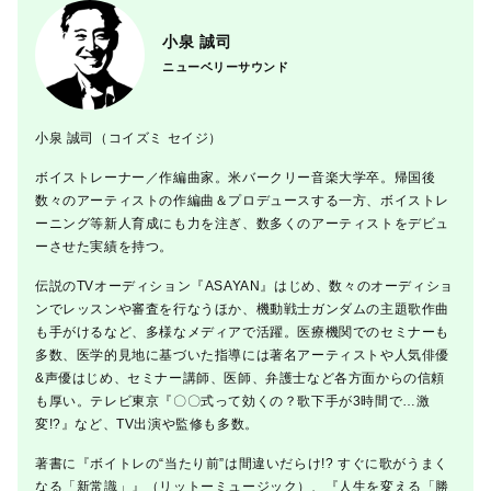
小泉 誠司
ニューベリーサウンド
小泉 誠司（コイズミ セイジ）
ボイストレーナー／作編曲家。米バークリー音楽大学卒。帰国後
数々のアーティストの作編曲＆プロデュースする一方、ボイストレ
ーニング等新人育成にも力を注ぎ、数多くのアーティストをデビュ
ーさせた実績を持つ。
伝説のTVオーディション『ASAYAN』はじめ、数々のオーディショ
ンでレッスンや審査を行なうほか、機動戦士ガンダムの主題歌作曲
も手がけるなど、多様なメディアで活躍。医療機関でのセミナーも
多数、医学的見地に基づいた指導には著名アーティストや人気俳優
&声優はじめ、セミナー講師、医師、弁護士など各方面からの信頼
も厚い。テレビ東京『〇〇式って効くの？歌下手が3時間で…激
変!?』など、TV出演や監修も多数。
著書に『ボイトレの“当たり前”は間違いだらけ!? すぐに歌がうまく
なる「新常識」』（リットーミュージック）、『人生を変える「勝