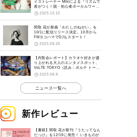
イストレーナー Mikiによる『リズムで
差がつく！脱・初心者ボーカルワーク
ショップ』が12/7に渋谷で開催！
2025.10.15
関取 花が新曲「わたしのねがい」を
10/1に配信リリース決定。10月から
FMヨコハマでDJもスタート！
2025.09.20
【内覧会レポート】カラオケ好きが盛
り上がれる大人のエンタメスポット、
VoLTE TOKYO（読み：ボルテ トーキ
ョー）が東京・品川に8/8グランドオ
2025.08.9
ープン！
ニュース一覧へ
新作レビュー
【書籍】関取 花が新刊『うたってなん
だっけ』を12/19に発売！ いきものが