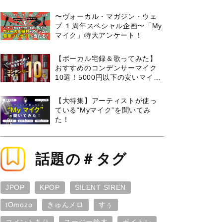
曲３選と攻略のコツもご紹介！
〜ヴォーカル・マガジン・ウェ
ブ １周年スペシャル企画〜「My
マイク」特大アンケート！
【ボーカル宅録＆歌ってみた】
おすすめのコンデンサーマイク
10選！5000円以下の安いマイク
からプロ使用モデルまで紹介
【大特集】アーティストが使っ
ている“Myマイク”を聞いてみ
た！
話題の＃タグ
JPOP
KPOP
SILENT SIREN
tOmozo
きゅんメロ
すぅ