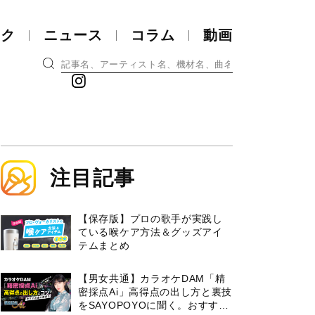
ック
ニュース
コラム
動画
注目記事
【保存版】プロの歌手が実践し
ている喉ケア⽅法＆グッズアイ
テムまとめ
【男女共通】カラオケDAM「精
密採点Ai」高得点の出し方と裏技
をSAYOPOYOに聞く。おすすめ