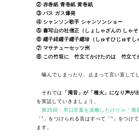
② 赤巻紙 青巻紙 黄巻紙
③ バス ガス爆発
④ シャンソン歌手 シャンソンショー
⑤ 書写山の社僧正（しょしゃざんの しゃ
⑥ 繻子緋繻子繻子繻珍（しゅすひじゅすし
⑦ マサチューセッツ州
⑧ この竹垣に 竹立てかけたのは 竹立て
噛んでしまったり、止まって言い直してし
それでは
「濁音」が「種火」になり声が出
を実証していきましょう。
第25回：早口言葉を攻略したけりゃ「濁
「”」をつけられる音はすべて「”」をつけ
ます。