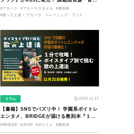
り用アプリを公開。
#アカペラ
#アカペラスタイル
#教則本
#歌って上達！ アカペラ・トレーニング・ブック
2025.11.17
コラム
【書籍】SNSでバズリ中！ 学園系ボイトレ
エンタメ、BRIDGEが届ける教則本『１分
で攻略！ ボイスタイプ別で挑む歌の上達
#BRIDGE
#JPOP
#ボイトレ
#教則本
法』が11/21に発売！