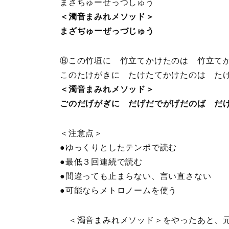
まさちゅーせっつしゅう
＜濁音まみれメソッド＞
まざぢゅーぜっづじゅう
⑧この竹垣に 竹立てかけたのは 竹立て
このたけがきに たけたてかけたのは た
＜濁音まみれメソッド＞
ごのだげがぎに だげだでがげだのば だ
＜注意点＞
●ゆっくりとしたテンポで読む
●最低３回連続で読む
●間違っても止まらない、言い直さない
●可能ならメトロノームを使う
＜濁音まみれメソッド＞をやったあと、元