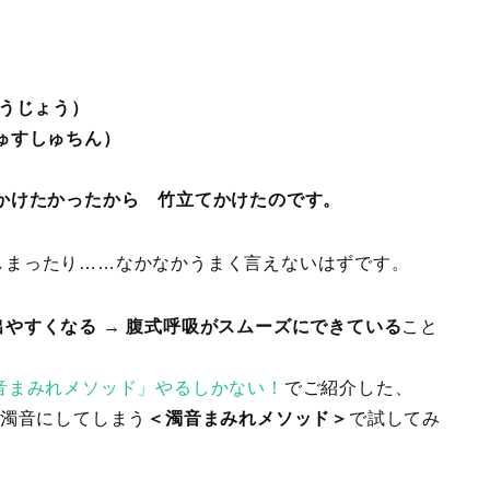
そうじょう）
ゅすしゅちん）
かけたかったから 竹立てかけたのです。
まったり……なかなかうまく言えないはずです。
やすくなる → 腹式呼吸がスムーズにできている
こと
音まみれメソッド」やるしかない！
でご紹介した、
て濁音にしてしまう
＜濁音まみれメソッド＞
で試してみ