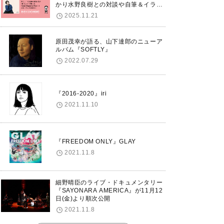
かり水野良樹との対談や自筆＆イラス
トで綴る自分史も掲載。さらに自身の
2025.11.21
誕生日12/18に渋谷で出版記念イベン
トを開催！
原田茂幸が語る、山下達郎のニューア
ルバム『SOFTLY』
2022.07.29
『2016-2020』iri
2021.11.10
『FREEDOM ONLY』GLAY
2021.11.8
細野晴臣のライブ・ドキュメンタリー
『SAYONARA AMERICA』が11月12
日(金)より順次公開
2021.11.8