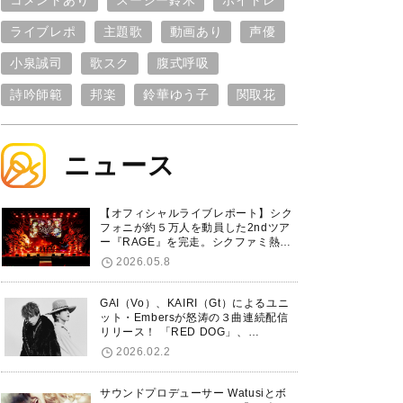
コメントあり
スージー鈴木
ボイトレ
ライブレポ
主題歌
動画あり
声優
小泉誠司
歌スク
腹式呼吸
詩吟師範
邦楽
鈴華ゆう子
関取花
ニュース
【オフィシャルライブレポート】シク
フォニが約５万人を動員した2ndツア
ー『RAGE』を完走。シクファミ熱狂
のKアリーナ横浜ファイナル公演の模
2026.05.8
様をお届け！
GAI（Vo）、KAIRI（Gt）によるユニ
ット・Embersが怒涛の３曲連続配信
リリース！ 「RED DOG」、
「Untitled Hero」に続き、5thシング
2026.02.2
ル「De-Marionette」のリリースを発
表！
サウンドプロデューサー Watusiとボ