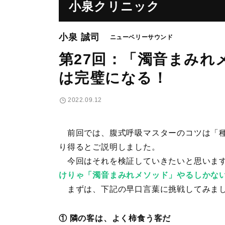
小泉クリニック
小泉 誠司
ニューベリーサウンド
第27回：「濁音まみれ
は完璧になる！
2022.09.12
前回では、腹式呼吸マスターのコツは「種
り得るとご説明しました。
今回はそれを検証していきたいと思います
けりゃ「濁音まみれメソッド」やるしかな
まずは、下記の早口言葉に挑戦してみま
① 隣の客は、よく柿食う客だ