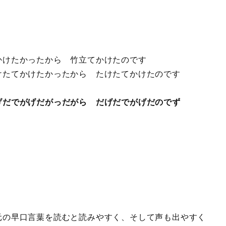
かけたかったから 竹立てかけたのです
けたてかけたかったから たけたてかけたのです
げだでがげだがっだがら だげだでがげだのでず
の早口言葉を読むと読みやすく、そして声も出やすく