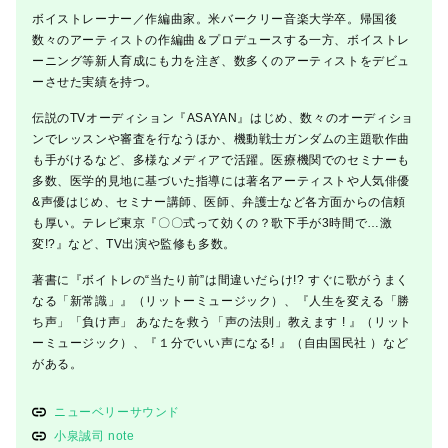
ボイストレーナー／作編曲家。米バークリー音楽大学卒。帰国後
数々のアーティストの作編曲＆プロデュースする一方、ボイストレ
ーニング等新人育成にも力を注ぎ、数多くのアーティストをデビュ
ーさせた実績を持つ。
伝説のTVオーディション『ASAYAN』はじめ、数々のオーディショ
ンでレッスンや審査を行なうほか、機動戦士ガンダムの主題歌作曲
も手がけるなど、多様なメディアで活躍。医療機関でのセミナーも
多数、医学的見地に基づいた指導には著名アーティストや人気俳優
&声優はじめ、セミナー講師、医師、弁護士など各方面からの信頼
も厚い。テレビ東京『〇〇式って効くの？歌下手が3時間で…激
変!?』など、TV出演や監修も多数。
著書に『ボイトレの“当たり前”は間違いだらけ!? すぐに歌がうまく
なる「新常識」』（リットーミュージック）、『人生を変える「勝
ち声」「負け声」 あなたを救う「声の法則」教えます ! 』（リット
ーミュージック）、『１分でいい声になる! 』（自由国民社 ）など
がある。
ニューベリーサウンド
小泉誠司 note