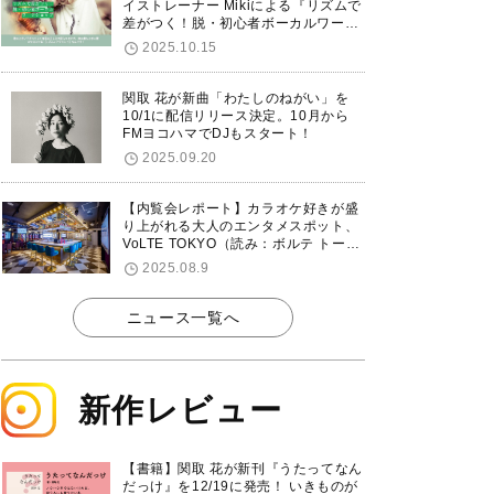
イストレーナー Mikiによる『リズムで
差がつく！脱・初心者ボーカルワーク
ショップ』が12/7に渋谷で開催！
2025.10.15
関取 花が新曲「わたしのねがい」を
10/1に配信リリース決定。10月から
FMヨコハマでDJもスタート！
2025.09.20
【内覧会レポート】カラオケ好きが盛
り上がれる大人のエンタメスポット、
VoLTE TOKYO（読み：ボルテ トーキ
ョー）が東京・品川に8/8グランドオ
2025.08.9
ープン！
ニュース一覧へ
新作レビュー
【書籍】関取 花が新刊『うたってなん
だっけ』を12/19に発売！ いきものが