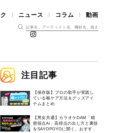
ック
ニュース
コラム
動画
注目記事
【保存版】プロの歌手が実践し
ている喉ケア⽅法＆グッズアイ
テムまとめ
【男女共通】カラオケDAM「精
密採点Ai」高得点の出し方と裏技
をSAYOPOYOに聞く。おすすめ