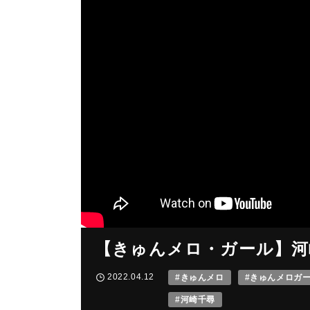
【きゅんメロ・ガール】河
2022.04.12
#きゅんメロ
#きゅんメロガ
#河崎千尋