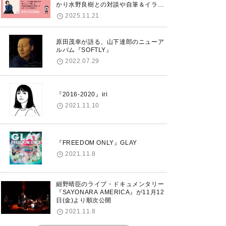
かり水野良樹との対談や自筆＆イラス
トで綴る自分史も掲載。さらに自身の
2025.11.21
誕生日12/18に渋谷で出版記念イベン
トを開催！
原田茂幸が語る、山下達郎のニューア
ルバム『SOFTLY』
2022.07.29
『2016-2020』iri
2021.11.10
『FREEDOM ONLY』GLAY
2021.11.8
細野晴臣のライブ・ドキュメンタリー
『SAYONARA AMERICA』が11月12
日(金)より順次公開
2021.11.8