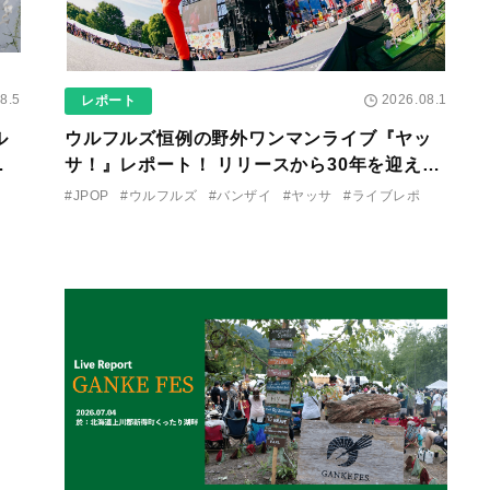
8.5
2026.08.1
レポート
ル
ウルフルズ恒例の野外ワンマンライブ『ヤッ
な
サ！』レポート！ リリースから30年を迎えた
終わ
アルバム『バンザイ』完全再現に、大阪に集
#JPOP
#ウルフルズ
#バンザイ
#ヤッサ
#ライブレポ
まったファンが熱狂した日。