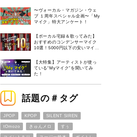
曲３選と攻略のコツもご紹介！
〜ヴォーカル・マガジン・ウェ
ブ １周年スペシャル企画〜「My
マイク」特大アンケート！
【ボーカル宅録＆歌ってみた】
おすすめのコンデンサーマイク
10選！5000円以下の安いマイク
からプロ使用モデルまで紹介
【大特集】アーティストが使っ
ている“Myマイク”を聞いてみ
た！
話題の＃タグ
JPOP
KPOP
SILENT SIREN
tOmozo
きゅんメロ
すぅ