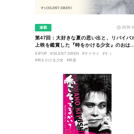
2026.0
連載
第47回：大好きな夏の思い出と、リバイバ
上映を鑑賞した『時をかける少女』のおは
し 〜SILENT SIREN・すぅ『この季節が
#JPOP
#SILENT SIREN
#サイサイ
#すぅ
る前に〜わたしと〇〇のはなし〜』
#時をかける少女
#邦楽