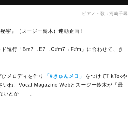
ピアノ・歌：河崎千尋
んメロの秘密』（スージー鈴木）連動企画！
進行「Bm7→E7→C#m7→F#m」に合わせて、き
ぜひメロディを作り
「#きゅんメロ」
をつけてTikTokや
さいね。Vocal Magazine Webとスージー鈴木が「最
めないとか……。