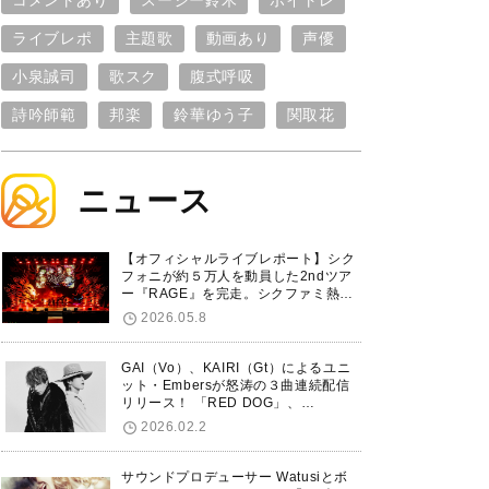
コメントあり
スージー鈴木
ボイトレ
ライブレポ
主題歌
動画あり
声優
小泉誠司
歌スク
腹式呼吸
詩吟師範
邦楽
鈴華ゆう子
関取花
ニュース
【オフィシャルライブレポート】シク
フォニが約５万人を動員した2ndツア
ー『RAGE』を完走。シクファミ熱狂
のKアリーナ横浜ファイナル公演の模
2026.05.8
様をお届け！
GAI（Vo）、KAIRI（Gt）によるユニ
ット・Embersが怒涛の３曲連続配信
リリース！ 「RED DOG」、
「Untitled Hero」に続き、5thシング
2026.02.2
ル「De-Marionette」のリリースを発
表！
サウンドプロデューサー Watusiとボ