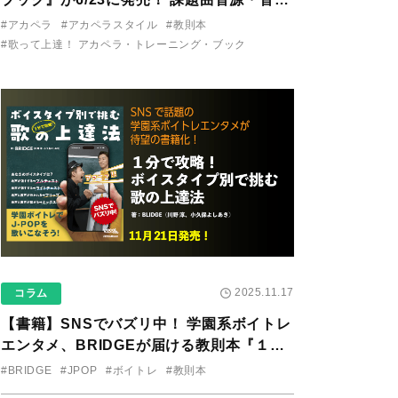
り用アプリを公開。
#アカペラ
#アカペラスタイル
#教則本
#歌って上達！ アカペラ・トレーニング・ブック
2025.11.17
コラム
【書籍】SNSでバズリ中！ 学園系ボイトレ
エンタメ、BRIDGEが届ける教則本『１分
で攻略！ ボイスタイプ別で挑む歌の上達
#BRIDGE
#JPOP
#ボイトレ
#教則本
法』が11/21に発売！