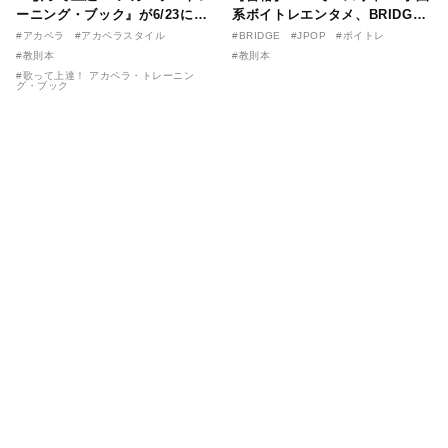
ーニング・ブック』が6/23に発
系ボイトレエンタメ、BRIDGE
売！ 課題曲音源・音取り用アプ
が届ける教則本『１分で攻略！
#アカペラ
#アカペラスタイル
#BRIDGE
#JPOP
#ボイトレ
リを公開。
ボイスタイプ別で挑む歌の上達
#教則本
#教則本
法』が11/21に発売！
#歌って上達！ アカペラ・トレーニン
グ・ブック