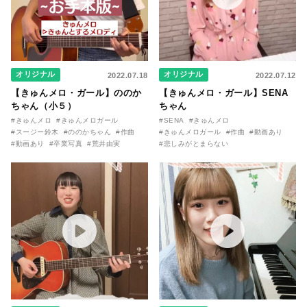
オリジナル
オリジナル
2022.07.18
2022.07.12
【きゅんメロ・ガール】ののか
【きゅんメロ・ガール】SENA
ちゃん（小５）
ちゃん
#きゅんメロ
#きゅんメロガール
#SENA
#きゅんメロ
#スージー鈴木
#ののかちゃん
#作曲
#きゅんメロガール
#作曲
#動画あり
#動画あり
#卒業写真
#荒井由実
#悲しみがとまらない