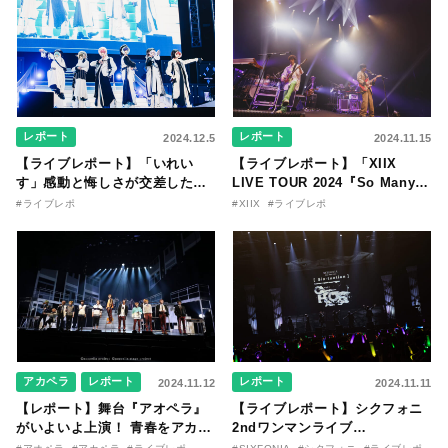
レポート
レポート
2024.12.5
2024.11.15
【ライブレポート】「いれい
【ライブレポート】「XIIX
す」感動と悔しさが交差した自
LIVE TOUR 2024『So Many
身初となるドーム公演、次なる
Stars』」
#ライブレポ
#XIIX
#ライブレポ
夢に向けた決意のステージ！
アカペラ
レポート
レポート
2024.11.12
2024.11.11
【レポート】舞台『アオペラ』
【ライブレポート】シクフォニ
がいよいよ上演！ 青春をアカペ
2ndワンマンライブ
ラに懸ける高校生たちの物語
「SIXFONIA One Man