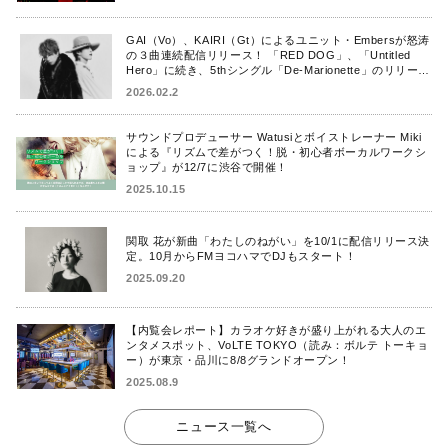
GAI（Vo）、KAIRI（Gt）によるユニット・Embersが怒涛
の３曲連続配信リリース！ 「RED DOG」、「Untitled
Hero」に続き、5thシングル「De-Marionette」のリリース
を発表！
2026.02.2
サウンドプロデューサー Watusiとボイストレーナー Miki
による『リズムで差がつく！脱・初心者ボーカルワークシ
ョップ』が12/7に渋谷で開催！
2025.10.15
関取 花が新曲「わたしのねがい」を10/1に配信リリース決
定。10月からFMヨコハマでDJもスタート！
2025.09.20
【内覧会レポート】カラオケ好きが盛り上がれる大人のエ
ンタメスポット、VoLTE TOKYO（読み：ボルテ トーキョ
ー）が東京・品川に8/8グランドオープン！
2025.08.9
ニュース一覧へ