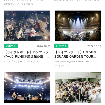
#アオペラ
#アカペラ
#ライブレポ
#SIXFONIA
#シクフォニ
#ライブレポ
と、劇場に響き渡るハーモニ
Live【Six-tuation】vol.Ⅰ -
#舞台アオペラ
#長江崚行
ー。『アカペラスタイル』読者
CHAOS-」
必見の舞台を見逃すな！
レポート
レポート
2024.10.23
2024.10.16
【ライブレポート】ハンブレッ
【ライブレポート】UNISON
ダーズ 初の日本武道館公演「放
SQUARE GARDEN TOUR
課後Bタイム 〜15th
2024 “20th BEST MACHINE”
#ハンブレッダーズ
#ライブレポ
#UNISON SQUARE GARDEN
Special〜」
#ライブレポ