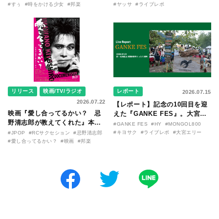
〜SILENT SIREN・すぅ『この
バム『バンザイ』完全再現に、
#すぅ
#時をかける少女
#邦楽
#ヤッサ
#ライブレポ
季節が終わる前に〜わたしと〇
大阪に集まったファンが熱狂し
〇のはなし〜』
た日。
リリース
映画/TV/ラジオ
レポート
2026.07.15
2026.07.22
【レポート】記念の10回目を迎
映画『愛し合ってるかい？ 忌
えた『GANKE FES』。大宮エ
野清志郎が教えてくれた』本予
リー作『アイヌの神々の崖』を
#GANKE FES
#HY
#MONGOL800
告映像とキービジュアルがつい
前に、キヨサク
#キヨサク
#ライブレポ
#大宮エリー
#JPOP
#RCサクセション
#忌野清志郎
に解禁！ キヨシロー関連商品も
（MONGOL800）がウクレレで
#愛し合ってるかい？
#映画
#邦楽
続々と発売が決定！
熱唱。