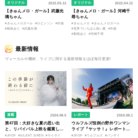
オリジナル
オリジナル
2022.05.12
2022.04.12
【きゅんメロ・ガール】武藤光
【きゅんメロ・ガール】河崎千
璃ちゃん
尋ちゃん
#きゅんメロガール
#ロビンソン
#作曲
#きゅんメロ
#きゅんメロガール
#動画あり
#武藤光璃
#世界でいちばん熱い夏
#作曲
#動画あり
#河崎千尋
最新情報
ヴォーカルや機材、ライブに関する最新情報をほぼ毎日更新!
連載
レポート
2026.08.5
2026.08.1
第47回：大好きな夏の思い出
ウルフルズ恒例の野外ワンマン
と、リバイバル上映を鑑賞した
ライブ『ヤッサ！』レポート！
『時をかける少女』のおはなし
リリースから30年を迎えたアル
#JPOP
#SILENT SIREN
#サイサイ
#JPOP
#ウルフルズ
#バンザイ