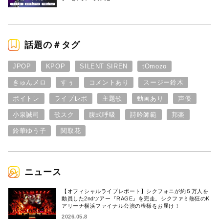
話題の＃タグ
JPOP
KPOP
SILENT SIREN
tOmozo
きゅんメロ
すぅ
コメントあり
スージー鈴木
ボイトレ
ライブレポ
主題歌
動画あり
声優
小泉誠司
歌スク
腹式呼吸
詩吟師範
邦楽
鈴華ゆう子
関取花
ニュース
【オフィシャルライブレポート】シクフォニが約５万人を
動員した2ndツアー『RAGE』を完走。シクファミ熱狂のK
アリーナ横浜ファイナル公演の模様をお届け！
2026.05.8