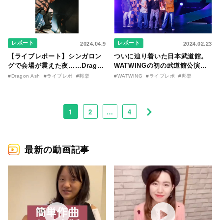
レポート
レポート
2024.04.9
2024.02.23
【ライブレポート】シンガロン
ついに辿り着いた日本武道館。
グで会場が震えた夜……Dragon
WATWINGの初の武道館公演を
Ashのライブハウスツアー東京
観た！
#Dragon Ash
#ライブレポ
#邦楽
#WATWING
#ライブレポ
#邦楽
公演
1
2
…
4
最新の動画記事