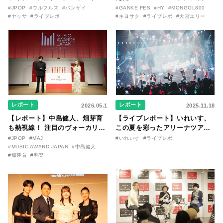
リリースから30年を迎えたアル
リー作『アイヌの神々の崖』を
#JPOP
#ウルフルズ
#バンザイ
#GANKE FES
#HY
#MONGOL800
バム『バンザイ』完全再現に、
前に、キヨサク
#ヤッサ
#ライブレポ
#キヨサク
#ライブレポ
#大宮エリー
大阪に集まったファンが熱狂し
（MONGOL800）がウクレレで
た日。
熱唱。
レポート
レポート
2026.05.1
2025.11.18
【レポート】中島健人、畑芽育
【ライブレポート】いれいす、
も熱視線！ 注目のヴォーカリス
この夏を彩ったアリーナツアー
トも多数ノミネートされた
の様子を徹底レポート！
#JPOP
#MAJ
#いれいす
#ライブレポ
『MUSIC AWARDS JAPAN
#MUSIC AWARD JAPAN
#中島健人
2026』 授賞式で栄冠を射止める
#畑芽育
#邦楽
のは誰だ？