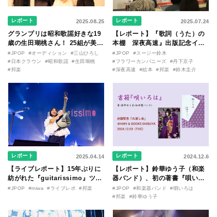
レポート
レポート
2025.08.25
2025.07.24
グランプリは昭和歌謡好きな19
【レポート】『歌詞（うた）の
歳の生田瑚桃さん！ 25組が美声
本棚 深夜高速』出版記念イベ
を競った『2025年 日本クラウン
ントが開催！ フラカン鈴木圭
#JPOP
#オーディション
#三山ひろし
#JPOP
#スージー鈴木
新人歌手 オーディション』決勝
介、丹下京子（作画）、スージ
#日本クラウン
#昭和歌謡
#生田瑚桃
#フラワーカンパニーズ
#丹下京子
大会レポート！
#邦楽
ー鈴木（司会）で作品の内幕を
#深夜高速
#絵本
#邦楽
#鈴木圭介
語り尽くす。
レポート
レポート
2025.04.14
2024.12.6
【ライブレポート】15年ぶりに
【レポート】鈴華ゆう子（和楽
紡がれた『guitarissimo』ツア
器バンド）、初の著書『唄いろ
ー。miwa・祝福の一夜をレポー
は』出版記念イベントが開催！
#JPOP
#miwa
#ライブレポ
#邦楽
#JPOP
#和楽器バンド
#唄いろは
ト！
サイン本のお渡し会で約200人
#邦楽
#鈴華ゆう子
のファンと交流！