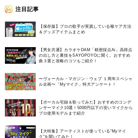
注目記事
【保存版】プロの歌手が実践している喉ケア⽅法
＆グッズアイテムまとめ
【男女共通】カラオケDAM「精密採点Ai」高得点
の出し方と裏技をSAYOPOYOに聞く。おすすめ
曲３選と攻略のコツもご紹介！
〜ヴォーカル・マガジン・ウェブ １周年スペシャ
ル企画〜「Myマイク」特大アンケート！
【ボーカル宅録＆歌ってみた】おすすめのコンデ
ンサーマイク10選！5000円以下の安いマイクから
プロ使用モデルまで紹介
【大特集】アーティストが使っている“Myマイ
ク”を聞いてみた！