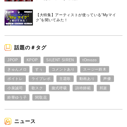
【大特集】アーティストが使っている“Myマイ
ク”を聞いてみた！
話題の＃タグ
JPOP
KPOP
SILENT SIREN
tOmozo
きゅんメロ
すぅ
コメントあり
スージー鈴木
ボイトレ
ライブレポ
主題歌
動画あり
声優
小泉誠司
歌スク
腹式呼吸
詩吟師範
邦楽
鈴華ゆう子
関取花
ニュース