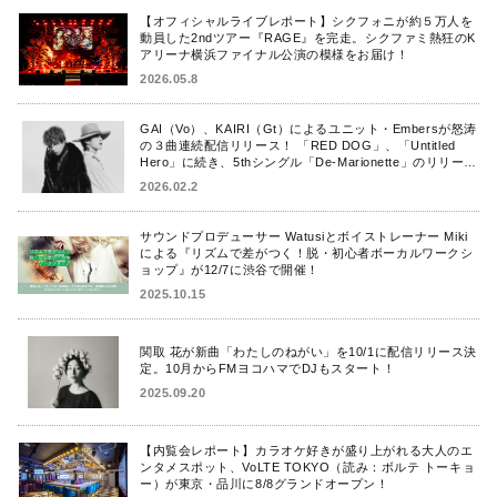
【オフィシャルライブレポート】シクフォニが約５万人を
動員した2ndツアー『RAGE』を完走。シクファミ熱狂のK
アリーナ横浜ファイナル公演の模様をお届け！
2026.05.8
GAI（Vo）、KAIRI（Gt）によるユニット・Embersが怒涛
の３曲連続配信リリース！ 「RED DOG」、「Untitled
Hero」に続き、5thシングル「De-Marionette」のリリース
を発表！
2026.02.2
サウンドプロデューサー Watusiとボイストレーナー Miki
による『リズムで差がつく！脱・初心者ボーカルワークシ
ョップ』が12/7に渋谷で開催！
2025.10.15
関取 花が新曲「わたしのねがい」を10/1に配信リリース決
定。10月からFMヨコハマでDJもスタート！
2025.09.20
【内覧会レポート】カラオケ好きが盛り上がれる大人のエ
ンタメスポット、VoLTE TOKYO（読み：ボルテ トーキョ
ー）が東京・品川に8/8グランドオープン！