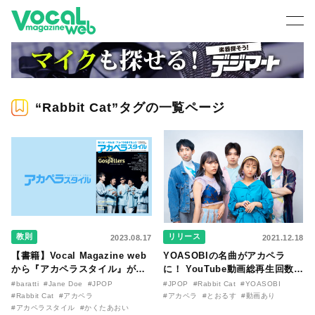
“Rabbit Cat”タグの一覧ページ
教則
リリース
2023.08.17
2021.12.18
【書籍】Vocal Magazine web
YOASOBIの名曲がアカペラ
から『アカペラスタイル』が発
に！ YouTube動画総再生回数
売！ 表紙巻頭にゴスペラーズが
5,000万超えで話題のRabbit
#baratti
#Jane Doe
#JPOP
#JPOP
#Rabbit Cat
#YOASOBI
登場！ J-POPヒットなどのアレ
Catによるカバーがついに配信リ
#Rabbit Cat
#アカペラ
#アカペラ
#とおるす
#動画あり
ンジスコアも掲載！
#アカペラスタイル
#かくたあおい
リース