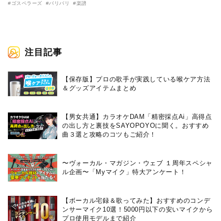
#ゴスペラーズ
#バリバリ
#楽譜
注目記事
【保存版】プロの歌手が実践している喉ケア⽅法
＆グッズアイテムまとめ
【男女共通】カラオケDAM「精密採点Ai」高得点
の出し方と裏技をSAYOPOYOに聞く。おすすめ
曲３選と攻略のコツもご紹介！
〜ヴォーカル・マガジン・ウェブ １周年スペシャ
ル企画〜「Myマイク」特大アンケート！
【ボーカル宅録＆歌ってみた】おすすめのコンデ
ンサーマイク10選！5000円以下の安いマイクから
プロ使用モデルまで紹介