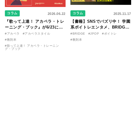
コラム
コラム
2026.06.22
2025.11.17
『歌って上達！ アカペラ・トレ
【書籍】SNSでバズリ中！ 学園
ーニング・ブック』が6/23に発
系ボイトレエンタメ、BRIDGE
売！ 課題曲音源・音取り用アプ
が届ける教則本『１分で攻略！
#アカペラ
#アカペラスタイル
#BRIDGE
#JPOP
#ボイトレ
リを公開。
ボイスタイプ別で挑む歌の上達
#教則本
#教則本
法』が11/21に発売！
#歌って上達！ アカペラ・トレーニン
グ・ブック