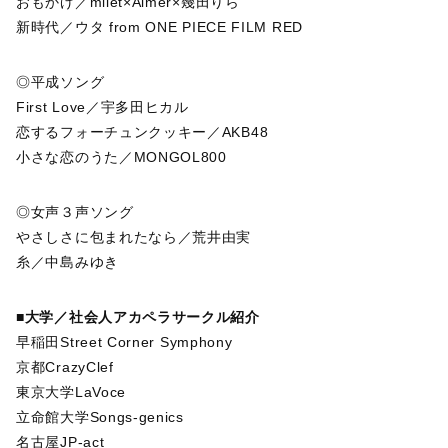
おもかげ／milet×Aimer×幾田りら
新時代／ウタ from ONE PIECE FILM RED
◎平成ソング
First Love／宇多田ヒカル
恋するフォーチュンクッキー／AKB48
小さな恋のうた／MONGOL800
◎女声３声ソング
やさしさに包まれたなら／荒井由実
糸／中島みゆき
■大学／社会人アカペラサークル紹介
早稲田Street Corner Symphony
京都CrazyClef
東京大学LaVoce
立命館大学Songs-genics
名古屋JP-act