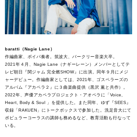
baratti（Nagie Lane）
作編曲家、ボイパ奏者。筑波大、バークリー音楽大卒。
2021年４月、Nagie Lane（ナギーレーン）メンバーとしてテ
レビ朝日『関ジャム 完全燃SHOW』に出演。同年９月にメジ
ャーデビュー。作編曲家としては、2021年、ゴスペラーズの
アルバム『アカペラ２』に３曲楽曲提供（黒沢 薫と共作）。
2022年、声優アカペラプロジェクト・アオペラに「Voice,
Heart, Body & Soul 」を提供した。また同年、ゆず『SEES』
収録「RAKUEN」にトークボックスで参加した。洗足音大にて
ポピュラーコーラスの講師も務めるなど、教育活動も行なって
いる。