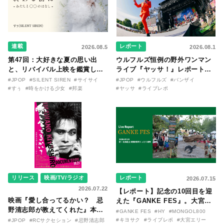
連載
レポート
2026.08.5
2026.08.1
第47回：大好きな夏の思い出
ウルフルズ恒例の野外ワンマン
と、リバイバル上映を鑑賞した
ライブ『ヤッサ！』レポート！
『時をかける少女』のおはなし
リリースから30年を迎えたアル
#JPOP
#SILENT SIREN
#サイサイ
#JPOP
#ウルフルズ
#バンザイ
〜SILENT SIREN・すぅ『この
バム『バンザイ』完全再現に、
#すぅ
#時をかける少女
#邦楽
#ヤッサ
#ライブレポ
季節が終わる前に〜わたしと〇
大阪に集まったファンが熱狂し
〇のはなし〜』
た日。
リリース
映画/TV/ラジオ
レポート
2026.07.15
2026.07.22
【レポート】記念の10回目を迎
映画『愛し合ってるかい？ 忌
えた『GANKE FES』。大宮エ
野清志郎が教えてくれた』本予
リー作『アイヌの神々の崖』を
#GANKE FES
#HY
#MONGOL800
告映像とキービジュアルがつい
前に、キヨサク
#キヨサク
#ライブレポ
#大宮エリー
#JPOP
#RCサクセション
#忌野清志郎