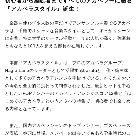
初心者から経験者まですべてのアカペラーに贈る
『アカペラスタイル』誕生！
楽器を使わず少人数の声だけでアンサンブルを奏でるアカペ
ラは、手軽でオシャレな音楽スタイルとして、すっかりシーン
に定着。特に大学のサークル活動としての人気が高く、強豪校
ともなると100人を超える部員が在籍しています。
本書『アカペラスタイル』は、プロのアカペラグループ、
Nagie Laneのリーダーとして活躍するbarattiと、作・編曲家
として多くのアカペラアレンジを手掛けている、かくたあおい
の両名が全面的に携わって制作されました。最新ヒットを中心
としたJ-POPナンバーのアカペラ・アレンジスコア12曲と「は
じめてのアカペラ」というノウハウ特集で、初心者でも楽しめ
る内容となっています。
また、国内アカペラシーンのトップランナー、ゴスペラーズ
が表紙・巻頭に登場。メンバーの出会いでもある学生時代のこ