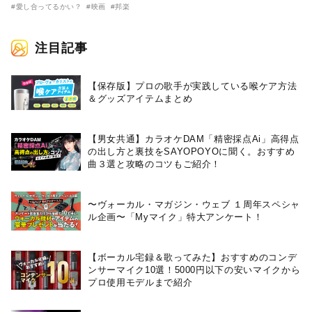
に解禁！ キヨシロー関連商品も
（MONGOL800）がウクレレで
#愛し合ってるかい？
#映画
#邦楽
続々と発売が決定！
熱唱。
注目記事
【保存版】プロの歌手が実践している喉ケア⽅法
＆グッズアイテムまとめ
【男女共通】カラオケDAM「精密採点Ai」高得点
の出し方と裏技をSAYOPOYOに聞く。おすすめ
曲３選と攻略のコツもご紹介！
〜ヴォーカル・マガジン・ウェブ １周年スペシャ
ル企画〜「Myマイク」特大アンケート！
【ボーカル宅録＆歌ってみた】おすすめのコンデ
ンサーマイク10選！5000円以下の安いマイクから
プロ使用モデルまで紹介