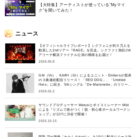
【大特集】アーティストが使っている“Myマイ
ク”を聞いてみた！
ニュース
【オフィシャルライブレポート】シクフォニが約５万人を
動員した2ndツアー『RAGE』を完走。シクファミ熱狂のK
アリーナ横浜ファイナル公演の模様をお届け！
2026.05.8
GAI（Vo）、KAIRI（Gt）によるユニット・Embersが怒涛
の３曲連続配信リリース！ 「RED DOG」、「Untitled
Hero」に続き、5thシングル「De-Marionette」のリリース
を発表！
2026.02.2
サウンドプロデューサー Watusiとボイストレーナー Miki
による『リズムで差がつく！脱・初心者ボーカルワークシ
ョップ』が12/7に渋谷で開催！
2025.10.15
関取 花が新曲「わたしのねがい」を10/1に配信リリース決