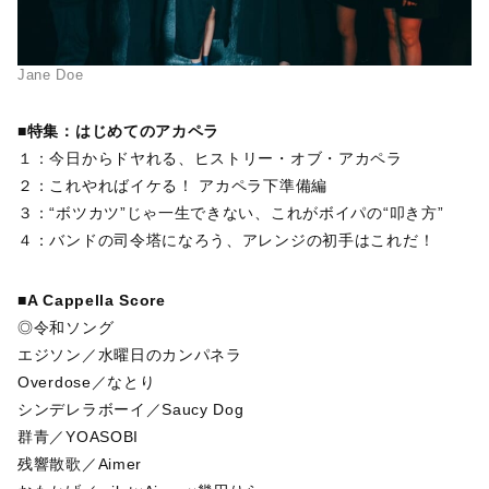
Jane Doe
■特集：はじめてのアカペラ
１：今日からドヤれる、ヒストリー・オブ・アカペラ
２：これやればイケる！ アカペラ下準備編
３：“ボツカツ”じゃ一生できない、これがボイパの“叩き方”
４：バンドの司令塔になろう、アレンジの初手はこれだ！
■A Cappella Score
◎令和ソング
エジソン／水曜日のカンパネラ
Overdose／なとり
シンデレラボーイ／Saucy Dog
群青／YOASOBI
残響散歌／Aimer