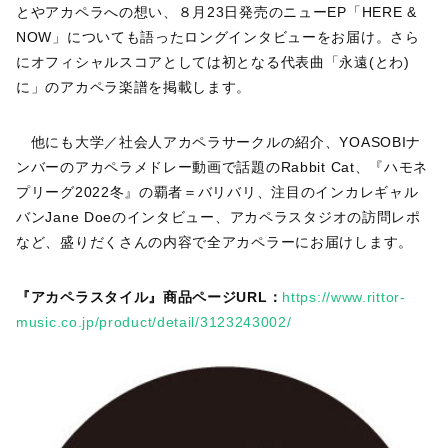
とやアカペラへの想い、８月23日発売のニューEP「HERE &
NOW」についても語ったロングインタビューをお届け。さら
にオフィシャルスコアとしては初となる代表曲「永遠(とわ)
に」のアカペラ楽譜を掲載します。
他にも大学／社会人アカペラサークルの紹介、YOASOBIナ
ンバーのアカペラメドレー動画で話題のRabbit Cat、『ハモネ
プリーグ2022冬』の覇者＝バリバリ、注目のインカレギャル
バンJane Doeのインタビュー、アカペラスタジオの訪問レポ
など、盛りだくさんの内容で全アカペラーにお届けします。
『アカペラスタイル』商品ページURL：
https://www.rittor-
music.co.jp/product/detail/3123243002/