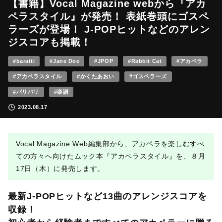
【書籍】Vocal Magazine webから『アカ
ペラスタイル』が発売！ 表紙巻頭にゴスペ
ラーズが登場！ J-POPヒットなどのアレン
ジスコアも掲載！
#baratti
#Jane Doe
#JPOP
#Rabbit Cat
#アカペラ
#アカペラスタイル
#かくたあおい
#ゴスペラーズ
#バリバリ
#楽譜
2023.08.17
Vocal Magazine Web編集部から、アカペラを楽しむすべ
ての方々へ向けたムック本『アカペラスタイル』を、８月
17日（木）に発売します。
最新J-POPヒットなど13曲のアレンジスコアを
収録！