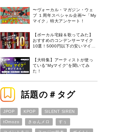
曲３選と攻略のコツもご紹介！
〜ヴォーカル・マガジン・ウェ
ブ １周年スペシャル企画〜「My
マイク」特大アンケート！
【ボーカル宅録＆歌ってみた】
おすすめのコンデンサーマイク
10選！5000円以下の安いマイク
からプロ使用モデルまで紹介
【大特集】アーティストが使っ
ている“Myマイク”を聞いてみ
た！
話題の＃タグ
JPOP
KPOP
SILENT SIREN
tOmozo
きゅんメロ
すぅ