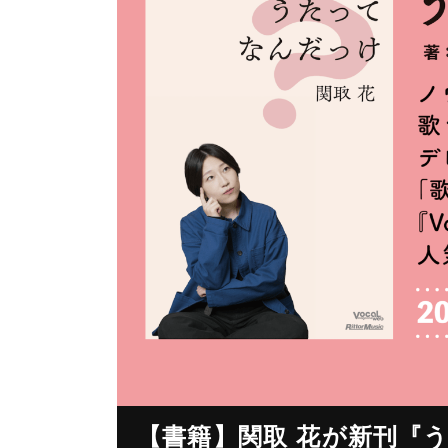
【書籍】関取 花が新刊『う