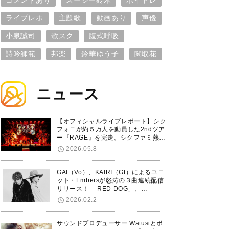
コメントあり
スージー鈴木
ボイトレ
ライブレポ
主題歌
動画あり
声優
小泉誠司
歌スク
腹式呼吸
詩吟師範
邦楽
鈴華ゆう子
関取花
ニュース
【オフィシャルライブレポート】シク
フォニが約５万人を動員した2ndツア
ー『RAGE』を完走。シクファミ熱狂
のKアリーナ横浜ファイナル公演の模
2026.05.8
様をお届け！
GAI（Vo）、KAIRI（Gt）によるユニ
ット・Embersが怒涛の３曲連続配信
リリース！ 「RED DOG」、
「Untitled Hero」に続き、5thシング
2026.02.2
ル「De-Marionette」のリリースを発
表！
サウンドプロデューサー Watusiとボ