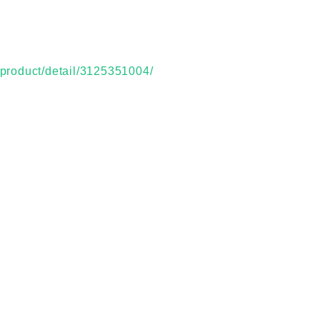
p/product/detail/3125351004/