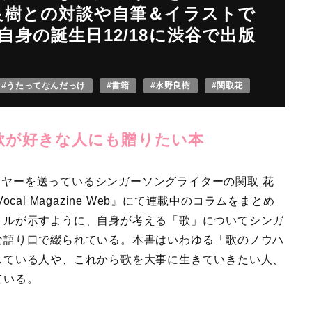
良樹との対談や自筆＆イラストで
身の誕生日12/18に渋谷で出版
#うたってなんだっけ
#書籍
#水野良樹
#関取花
歌が好きな人にも贈りたい本
年イヤーを送っているシンガーソングライターの関取 花
al Magazine Web』にて連載中のコラムをまとめ
トルが示すように、自身が考える「歌」についてシンガ
な語り口で綴られている。本書はいわゆる「歌のノウハ
している人や、これから歌を大事に生きていきたい人、
ている。