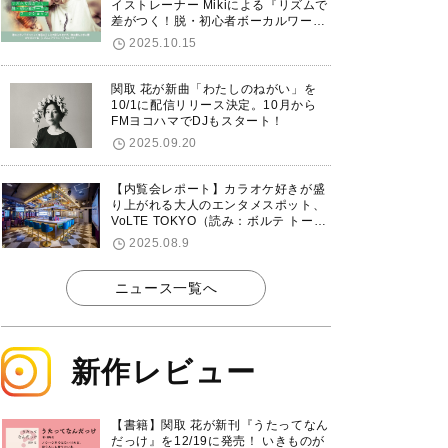
イストレーナー Mikiによる『リズムで
差がつく！脱・初心者ボーカルワーク
ショップ』が12/7に渋谷で開催！
2025.10.15
関取 花が新曲「わたしのねがい」を
10/1に配信リリース決定。10月から
FMヨコハマでDJもスタート！
2025.09.20
【内覧会レポート】カラオケ好きが盛
り上がれる大人のエンタメスポット、
VoLTE TOKYO（読み：ボルテ トーキ
ョー）が東京・品川に8/8グランドオ
2025.08.9
ープン！
ニュース一覧へ
新作レビュー
【書籍】関取 花が新刊『うたってなん
だっけ』を12/19に発売！ いきものが