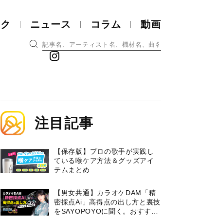
ック
ニュース
コラム
動画
注目記事
【保存版】プロの歌手が実践し
ている喉ケア⽅法＆グッズアイ
テムまとめ
【男女共通】カラオケDAM「精
密採点Ai」高得点の出し方と裏技
をSAYOPOYOに聞く。おすすめ