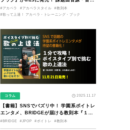
り用アプリを公開。
#アカペラ
#アカペラスタイル
#教則本
#歌って上達！ アカペラ・トレーニング・ブック
2025.11.17
コラム
【書籍】SNSでバズリ中！ 学園系ボイトレ
エンタメ、BRIDGEが届ける教則本『１分
で攻略！ ボイスタイプ別で挑む歌の上達
#BRIDGE
#JPOP
#ボイトレ
#教則本
法』が11/21に発売！