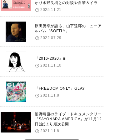
かり水野良樹との対談や自筆＆イラス
トで綴る自分史も掲載。さらに自身の
2025.11.21
誕生日12/18に渋谷で出版記念イベン
トを開催！
原田茂幸が語る、山下達郎のニューア
ルバム『SOFTLY』
2022.07.29
『2016-2020』iri
2021.11.10
『FREEDOM ONLY』GLAY
2021.11.8
細野晴臣のライブ・ドキュメンタリー
『SAYONARA AMERICA』が11月12
日(金)より順次公開
2021.11.8