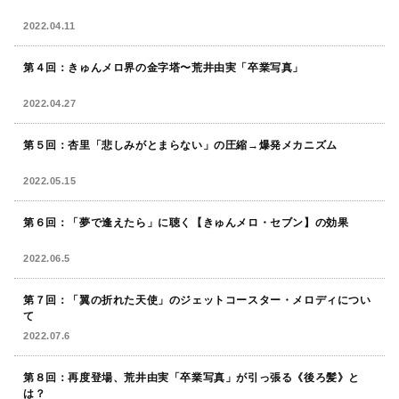
2022.04.11
第４回：きゅんメロ界の金字塔〜荒井由実「卒業写真」
2022.04.27
第５回：杏里「悲しみがとまらない」の圧縮→爆発メカニズム
2022.05.15
第６回：「夢で逢えたら」に聴く【きゅんメロ・セブン】の効果
2022.06.5
第７回：「翼の折れた天使」のジェットコースター・メロディについ
て
2022.07.6
第８回：再度登場、荒井由実「卒業写真」が引っ張る《後ろ髪》と
は？