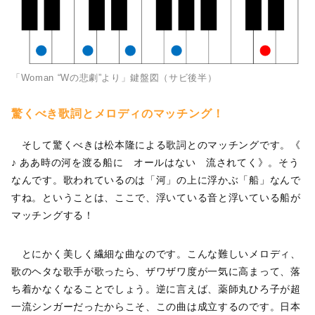
「Woman “Wの悲劇”より」鍵盤図（サビ後半）
驚くべき歌詞とメロディのマッチング！
そして驚くべきは松本隆による歌詞とのマッチングです。《
♪ ああ時の河を渡る船に オールはない 流されてく》。そう
なんです。歌われているのは「河」の上に浮かぶ「船」なんで
すね。ということは、ここで、浮いている音と浮いている船が
マッチングする！
とにかく美しく繊細な曲なのです。こんな難しいメロディ、
歌のヘタな歌手が歌ったら、ザワザワ度が一気に高まって、落
ち着かなくなることでしょう。逆に言えば、薬師丸ひろ子が超
一流シンガーだったからこそ、この曲は成立するのです。日本