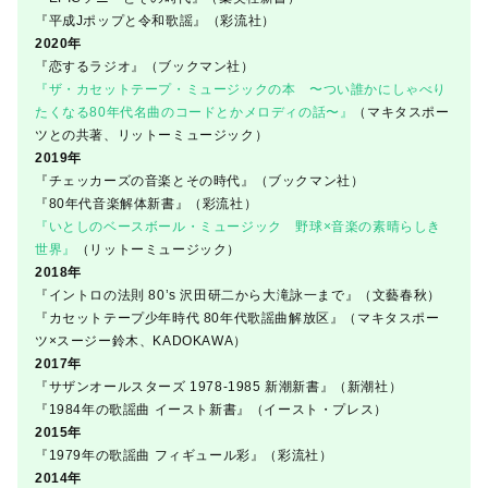
『平成Jポップと令和歌謡』（彩流社）
2020年
『恋するラジオ』（ブックマン社）
『ザ・カセットテープ・ミュージックの本 〜つい誰かにしゃべり
たくなる80年代名曲のコードとかメロディの話〜』
（マキタスポー
ツとの共著、リットーミュージック）
2019年
『チェッカーズの音楽とその時代』（ブックマン社）
『80年代音楽解体新書』（彩流社）
『いとしのベースボール・ミュージック 野球×音楽の素晴らしき
世界』
（リットーミュージック）
2018年
『イントロの法則 80’s 沢田研二から大滝詠一まで』（文藝春秋）
『カセットテープ少年時代 80年代歌謡曲解放区』（マキタスポー
ツ×スージー鈴木、KADOKAWA）
2017年
『サザンオールスターズ 1978-1985 新潮新書』（新潮社）
『1984年の歌謡曲 イースト新書』（イースト・プレス）
2015年
『1979年の歌謡曲 フィギュール彩』（彩流社）
2014年