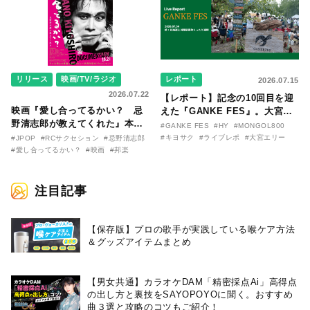
リリース
映画/TV/ラジオ
レポート
2026.07.15
2026.07.22
【レポート】記念の10回目を迎
映画『愛し合ってるかい？ 忌
えた『GANKE FES』。大宮エ
野清志郎が教えてくれた』本予
リー作『アイヌの神々の崖』を
#GANKE FES
#HY
#MONGOL800
告映像とキービジュアルがつい
前に、キヨサク
#キヨサク
#ライブレポ
#大宮エリー
#JPOP
#RCサクセション
#忌野清志郎
に解禁！ キヨシロー関連商品も
（MONGOL800）がウクレレで
#愛し合ってるかい？
#映画
#邦楽
続々と発売が決定！
熱唱。
注目記事
【保存版】プロの歌手が実践している喉ケア⽅法
＆グッズアイテムまとめ
【男女共通】カラオケDAM「精密採点Ai」高得点
の出し方と裏技をSAYOPOYOに聞く。おすすめ
曲３選と攻略のコツもご紹介！