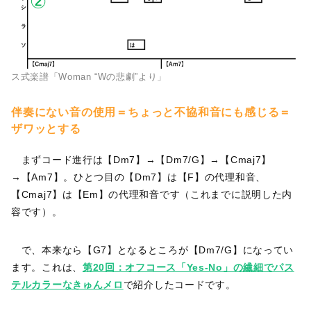
ス式楽譜「Woman “Wの悲劇”より」
伴奏にない音の使用＝ちょっと不協和音にも感じる＝
ザワッとする
まずコード進行は【Dm7】→【Dm7/G】→【Cmaj7】
→【Am7】。ひとつ目の【Dm7】は【F】の代理和音、
【Cmaj7】は【Em】の代理和音です（これまでに説明した内
容です）。
で、本来なら【G7】となるところが【Dm7/G】になってい
ます。これは、
第20回：オフコース「Yes-No」の繊細でパス
テルカラーなきゅんメロ
で紹介したコードです。