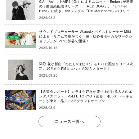
GAI（Vo）、KAIRI（Gt）によるユニット・Embersが怒涛
の３曲連続配信リリース！ 「RED DOG」、「Untitled
Hero」に続き、5thシングル「De-Marionette」のリリース
を発表！
2026.02.2
サウンドプロデューサー Watusiとボイストレーナー Miki
による『リズムで差がつく！脱・初心者ボーカルワークシ
ョップ』が12/7に渋谷で開催！
2025.10.15
関取 花が新曲「わたしのねがい」を10/1に配信リリース決
定。10月からFMヨコハマでDJもスタート！
2025.09.20
【内覧会レポート】カラオケ好きが盛り上がれる大人のエ
ンタメスポット、VoLTE TOKYO（読み：ボルテ トーキョ
ー）が東京・品川に8/8グランドオープン！
2025.08.9
ニュース一覧へ