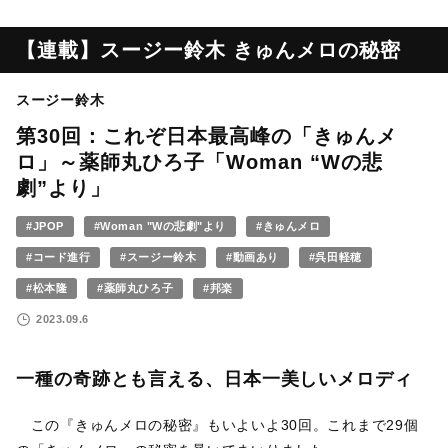
【連載】スージー鈴木 きゅんメロの秘密
スージー鈴木
第30回：これぞ日本最高峰の「きゅんメ
ロ」～薬師丸ひろ子「Woman “Wの悲
劇”より」
#JPOP
#Woman "Wの悲劇"より
#きゅんメロ
#コード進行
#スージー鈴木
#動画あり
#呉田軽穂
#松本隆
#薬師丸ひろ子
#邦楽
2023.09.6
一種の奇跡とも言える、日本一美しいメロディ
この『きゅんメロの秘密』もいよいよ30回。これまで29個