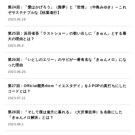
第24回：「愛はかげろう」（雅夢）と「世情」（中島みゆき）～これ
ぞサステナブルな【枯葉進行】
2023.05.18
第25回：浜田省吾「ラストショー」の歌い出しに「きゅん」とする最
大の理由とは？
2023.06.5
第26回：「いとしのエリー」のサビが一番有名な「きゅんメロ」にな
った理由
2023.06.25
第27回：Official髭男dism「イエスタデイ」をJ-POPの真打ちにした
コードとは？
2023.07.11
第28回：「そして僕は途方に暮れる」（大沢誉志幸）を名曲にした
「きゅんメロ解決」とは？
2023.08.1