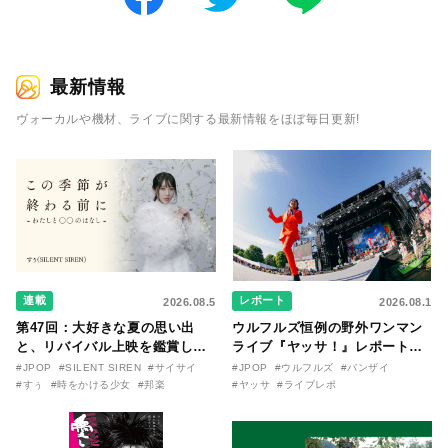
最新情報
ヴォーカルや機材、ライブに関する最新情報をほぼ毎日更新!
連載
レポート
2026.08.5
2026.08.1
第47回：大好きな夏の思い出
ウルフルズ恒例の野外ワンマン
と、リバイバル上映を鑑賞した
ライブ『ヤッサ！』レポート！
『時をかける少女』のおはなし
リリースから30年を迎えたアル
#JPOP
#SILENT SIREN
#サイサイ
#JPOP
#ウルフルズ
#バンザイ
〜SILENT SIREN・すぅ『この
バム『バンザイ』完全再現に、
#すぅ
#時をかける少女
#邦楽
#ヤッサ
#ライブレポ
季節が終わる前に〜わたしと〇
大阪に集まったファンが熱狂し
〇のはなし〜』
た日。