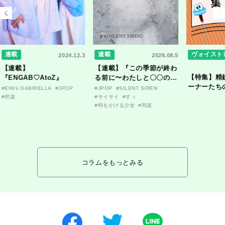
連載
連載
ヴォイスト
2024.12.3
2026.08.5
【連載】
【連載】『この季節が終わ
【特集】精
『ENGAB♡AtoZ』
る前に〜わたしと〇〇のは
ーナーたち
なし〜』
#ENVii GABRIELLA
#JPOP
#JPOP
#SILENT SIREN
ンタビュー
#邦楽
#サイサイ
#すぅ
#時をかける少女
#邦楽
コラムをもっとみる