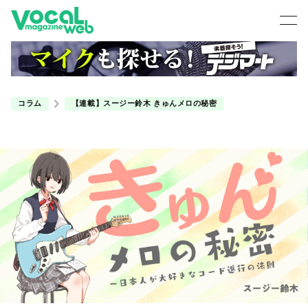
コラム
【連載】スージー鈴木 きゅんメロの秘密