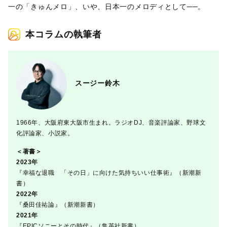
一の「きゅんメロ」、いや、日本一のメロディとして──。
本コラムの執筆者
スージー鈴木
1966年、大阪府東大阪市生まれ。ラジオDJ、音楽評論家、野球文
化評論家、小説家。
＜著書＞
2023年
『幸福な退職 「その日」に向けた気持ちいい仕事術』（新潮新
書）
2022年
『桑田佳祐論』（新潮新書）
2021年
『EPICソニーとその時代』（集英社新書）