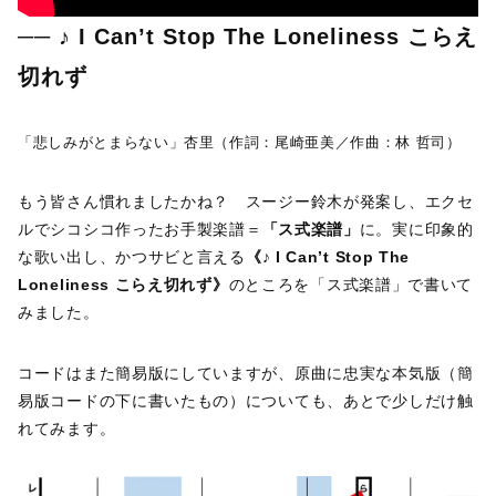
── ♪ I Can’t Stop The Loneliness こらえ
切れず
「悲しみがとまらない」杏里（作詞：尾崎亜美／作曲：林 哲司）
もう皆さん慣れましたかね？ スージー鈴木が発案し、エクセ
ルでシコシコ作ったお手製楽譜＝
「ス式楽譜」
に。実に印象的
な歌い出し、かつサビと言える
《♪ I Can’t Stop The
Loneliness こらえ切れず》
のところを「ス式楽譜」で書いて
みました。
コードはまた簡易版にしていますが、原曲に忠実な本気版（簡
易版コードの下に書いたもの）についても、あとで少しだけ触
れてみます。