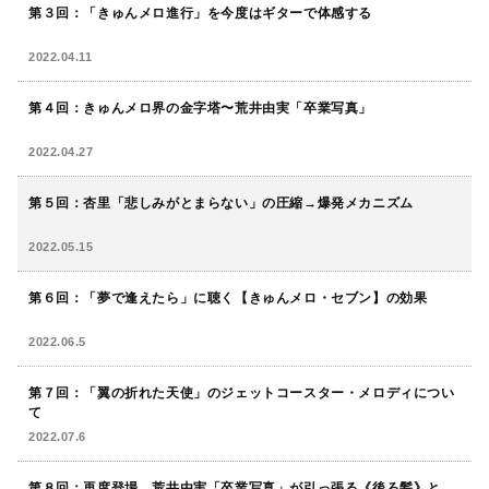
第３回：「きゅんメロ進行」を今度はギターで体感する
2022.04.11
第４回：きゅんメロ界の金字塔〜荒井由実「卒業写真」
2022.04.27
第５回：杏里「悲しみがとまらない」の圧縮→爆発メカニズム
2022.05.15
第６回：「夢で逢えたら」に聴く【きゅんメロ・セブン】の効果
2022.06.5
第７回：「翼の折れた天使」のジェットコースター・メロディについ
て
2022.07.6
第８回：再度登場、荒井由実「卒業写真」が引っ張る《後ろ髪》と