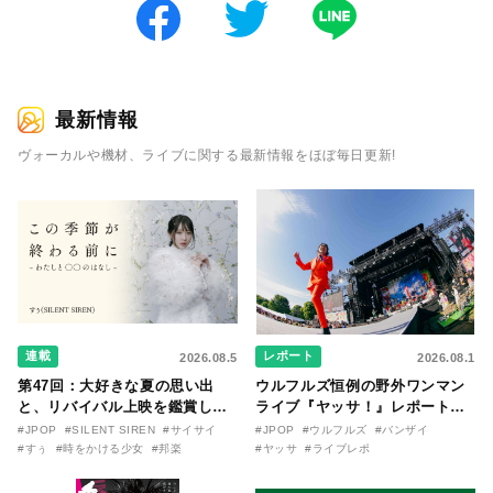
最新情報
ヴォーカルや機材、ライブに関する最新情報をほぼ毎日更新!
連載
レポート
2026.08.5
2026.08.1
第47回：大好きな夏の思い出
ウルフルズ恒例の野外ワンマン
と、リバイバル上映を鑑賞した
ライブ『ヤッサ！』レポート！
『時をかける少女』のおはなし
リリースから30年を迎えたアル
#JPOP
#SILENT SIREN
#サイサイ
#JPOP
#ウルフルズ
#バンザイ
〜SILENT SIREN・すぅ『この
バム『バンザイ』完全再現に、
#すぅ
#時をかける少女
#邦楽
#ヤッサ
#ライブレポ
季節が終わる前に〜わたしと〇
大阪に集まったファンが熱狂し
〇のはなし〜』
た日。