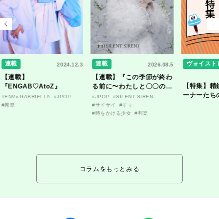
連載
連載
ヴォイスト
2024.12.3
2026.08.5
【連載】
【連載】『この季節が終わ
【特集】精
『ENGAB♡AtoZ』
る前に〜わたしと〇〇のは
ーナーたち
なし〜』
#ENVii GABRIELLA
#JPOP
#JPOP
#SILENT SIREN
ンタビュー
#邦楽
#サイサイ
#すぅ
#時をかける少女
#邦楽
コラムをもっとみる