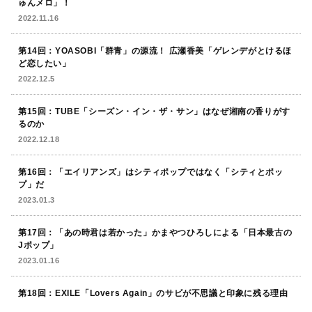
ゅんメロ」！
2022.11.16
第14回：YOASOBI「群青」の源流！ 広瀬香美「ゲレンデがとけるほ
ど恋したい」
2022.12.5
第15回：TUBE「シーズン・イン・ザ・サン」はなぜ湘南の香りがす
るのか
2022.12.18
第16回：「エイリアンズ」はシティポップではなく「シティとポッ
プ」だ
2023.01.3
第17回：「あの時君は若かった」かまやつひろしによる「日本最古の
Jポップ」
2023.01.16
第18回：EXILE「Lovers Again」のサビが不思議と印象に残る理由