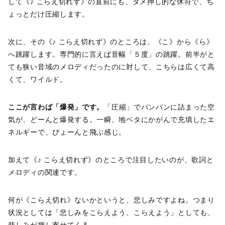
して《♪ こらえ切れず》の直前にも、ダメ押し的な休符で、ち
ょっとだけ圧縮します。
次に、その《♪ こらえ切れず》のところは、《こ》から《ら》
へ跳躍します。専門的に言えば音幅「５度」の跳躍。前半がと
ても狭い音域のメロディだったのに対して、こちらは広くて高
くて、ワイルド。
ここが言わば「爆発」です。
「圧縮」でパンパンに詰まった空
気が、どーんと爆発する。一瞬、地ベタにかがんで充填したエ
ネルギーで、ぴょーんと飛ぶ感じ。
加えて《♪ こらえ切れず》のところで注目したいのが、歌詞と
メロディの関連です。
何が《こらえ切れ》ないかというと、悲しみですよね。つまり
状況としては「悲しみをこらえよう、こらえよう」としても、
悲しみが押し寄せてくる。