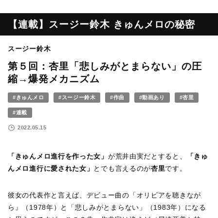
【連載】スージー鈴木 きゅんメロの秘密
スージー鈴木
第５回：杏里「悲しみがとまらない」の圧
縮→爆発メカニズム
#きゅんメロ
#スージー鈴木
#作曲
#動画あり
#杏里
#連載
2022.05.15
「きゅんメロ進行を作った女」
が荒井由実だとすると、
「きゅ
んメロ進行に愛された女」
とでも言えるのが
杏里
です。
彼女の代表作と言えば、デビュー曲の「オリビアを聴きなが
ら』（1978年）と「悲しみがとまらない」（1983年）になる