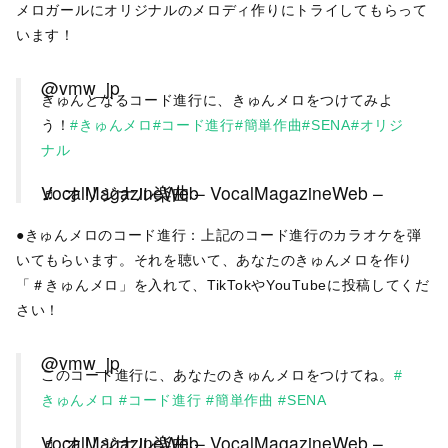
メロガールにオリジナルのメロディ作りにトライしてもらって
います！
@vmw_jp
きゅんとなるコード進行に、きゅんメロをつけてみよ
う！
#きゅんメロ
#コード進行
#簡単作曲
#SENA
#オリジ
ナル
♬ オリジナル楽曲 – VocalMagazineWeb – VocalMagazineWeb
●きゅんメロのコード進行：上記のコード進行のカラオケを弾
いてもらいます。それを聴いて、あなたのきゅんメロを作り
「＃きゅんメロ」を入れて、TikTokやYouTubeに投稿してくだ
さい！
@vmw_jp
このコード進行に、あなたのきゅんメロをつけてね。
#
きゅんメロ
#コード進行
#簡単作曲
#SENA
♬ オリジナル楽曲 – VocalMagazineWeb – VocalMagazineWeb