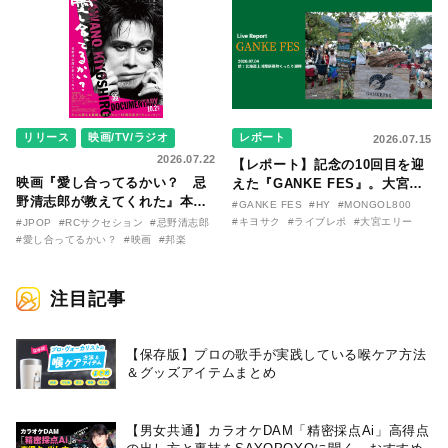
リリース
映画/TV/ラジオ
レポート
2026.07.15
2026.07.22
【レポート】記念の10回目を迎
映画『愛し合ってるかい？ 忌
えた『GANKE FES』。大宮エ
野清志郎が教えてくれた』本予
リー作『アイヌの神々の崖』を
#GANKE FES
#HY
#MONGOL800
告映像とキービジュアルがつい
前に、キヨサク
#キヨサク
#ライブレポ
#大宮エリー
#JPOP
#RCサクセション
#忌野清志郎
に解禁！ キヨシロー関連商品も
（MONGOL800）がウクレレで
#愛し合ってるかい？
#映画
#邦楽
続々と発売が決定！
熱唱。
注目記事
【保存版】プロの歌手が実践している喉ケア⽅法
＆グッズアイテムまとめ
【男女共通】カラオケDAM「精密採点Ai」高得点