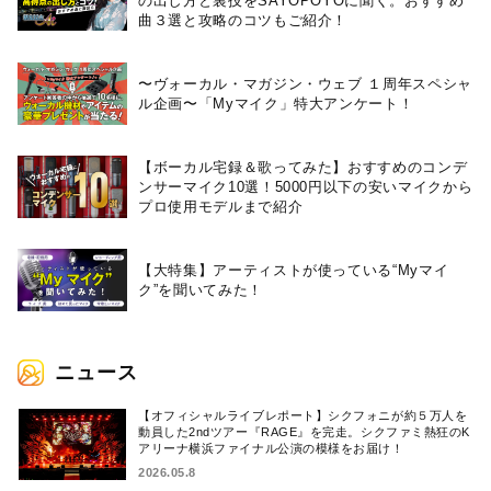
の出し方と裏技をSAYOPOYOに聞く。おすすめ
曲３選と攻略のコツもご紹介！
〜ヴォーカル・マガジン・ウェブ １周年スペシャ
ル企画〜「Myマイク」特大アンケート！
【ボーカル宅録＆歌ってみた】おすすめのコンデ
ンサーマイク10選！5000円以下の安いマイクから
プロ使用モデルまで紹介
【大特集】アーティストが使っている“Myマイ
ク”を聞いてみた！
ニュース
【オフィシャルライブレポート】シクフォニが約５万人を
動員した2ndツアー『RAGE』を完走。シクファミ熱狂のK
アリーナ横浜ファイナル公演の模様をお届け！
2026.05.8