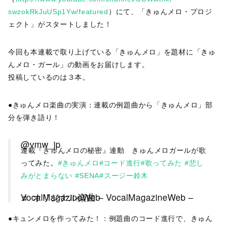
swzokRkJuUSp1Yw/featured
）にて、「きゅんメロ・プロジ
ェクト」がスタートしました！
今回も本連載で取り上げている「きゅんメロ」を題材に「きゅ
んメロ・ガール」の動画をお届けします。
投稿しているのは３本。
●きゅんメロ楽曲の実演：連載の例題曲から「きゅんメロ」部
分を弾き語り！
@vmw_jp
連載『きゅんメロの秘密』連動 きゅんメロガールが歌
ってみた。
#きゅんメロ
#コード進行
#歌ってみた
#悲し
みがとまらない
#SENA
#スージー鈴木
♬ オリジナル楽曲 – VocalMagazineWeb – VocalMagazineWeb
●キュンメロを作ってみた！：例題曲のコード進行で、きゅん