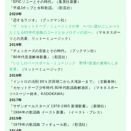
『EPICソニーとその時代』（集英社新書）
『平成Jポップと令和歌謡』（彩流社）
2020年
『恋するラジオ』（ブックマン社）
『ザ・カセットテープ・ミュージックの本 〜つい誰かにしゃべり
たくなる80年代名曲のコードとかメロディの話〜』
（マキタスポー
ツとの共著、リットーミュージック）
2019年
『チェッカーズの音楽とその時代』（ブックマン社）
『80年代音楽解体新書』（彩流社）
『いとしのベースボール・ミュージック 野球×音楽の素晴らしき
世界』
（リットーミュージック）
2018年
『イントロの法則 80’s 沢田研二から大滝詠一まで』（文藝春秋）
『カセットテープ少年時代 80年代歌謡曲解放区』（マキタスポー
ツ×スージー鈴木、KADOKAWA）
2017年
『サザンオールスターズ 1978-1985 新潮新書』（新潮社）
『1984年の歌謡曲 イースト新書』（イースト・プレス）
2015年
『1979年の歌謡曲 フィギュール彩』（彩流社）
2014年