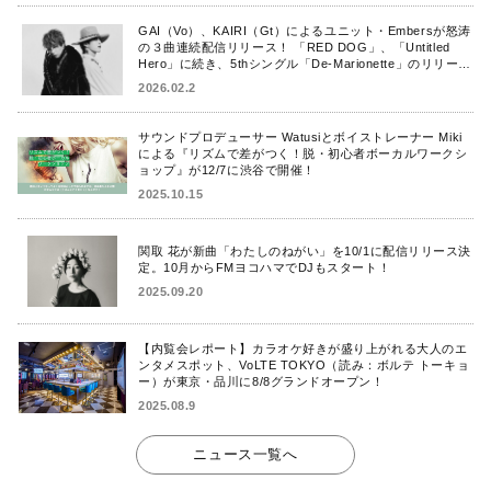
GAI（Vo）、KAIRI（Gt）によるユニット・Embersが怒涛
の３曲連続配信リリース！ 「RED DOG」、「Untitled
Hero」に続き、5thシングル「De-Marionette」のリリース
を発表！
2026.02.2
サウンドプロデューサー Watusiとボイストレーナー Miki
による『リズムで差がつく！脱・初心者ボーカルワークシ
ョップ』が12/7に渋谷で開催！
2025.10.15
関取 花が新曲「わたしのねがい」を10/1に配信リリース決
定。10月からFMヨコハマでDJもスタート！
2025.09.20
【内覧会レポート】カラオケ好きが盛り上がれる大人のエ
ンタメスポット、VoLTE TOKYO（読み：ボルテ トーキョ
ー）が東京・品川に8/8グランドオープン！
2025.08.9
ニュース一覧へ