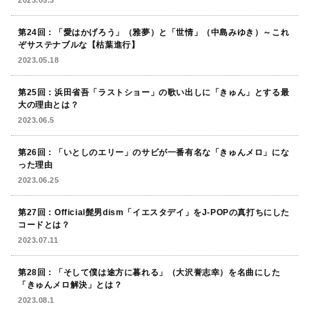
第24回：「愛はかげろう」（雅夢）と「世情」（中島みゆき）～これ
ぞサステナブルな【枯葉進行】
2023.05.18
第25回：浜田省吾「ラストショー」の歌い出しに「きゅん」とする最
大の理由とは？
2023.06.5
第26回：「いとしのエリー」のサビが一番有名な「きゅんメロ」にな
った理由
2023.06.25
第27回：Official髭男dism「イエスタデイ」をJ-POPの真打ちにした
コードとは？
2023.07.11
第28回：「そして僕は途方に暮れる」（大沢誉志幸）を名曲にした
「きゅんメロ解決」とは？
2023.08.1