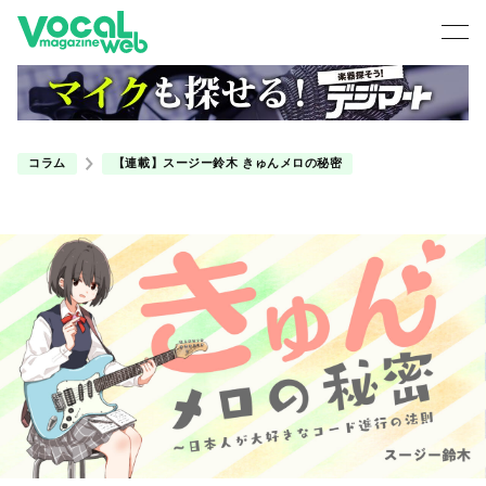
コラム
【連載】スージー鈴木 きゅんメロの秘密