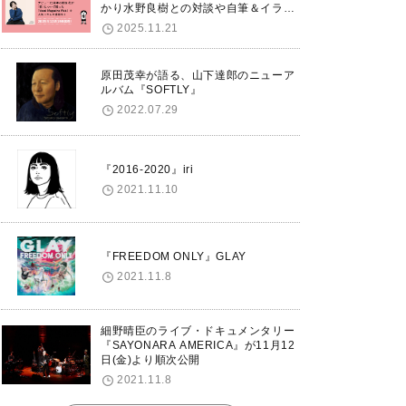
かり水野良樹との対談や自筆＆イラス
トで綴る自分史も掲載。さらに自身の
2025.11.21
誕生日12/18に渋谷で出版記念イベン
トを開催！
原田茂幸が語る、山下達郎のニューア
ルバム『SOFTLY』
2022.07.29
『2016-2020』iri
2021.11.10
『FREEDOM ONLY』GLAY
2021.11.8
細野晴臣のライブ・ドキュメンタリー
『SAYONARA AMERICA』が11月12
日(金)より順次公開
2021.11.8