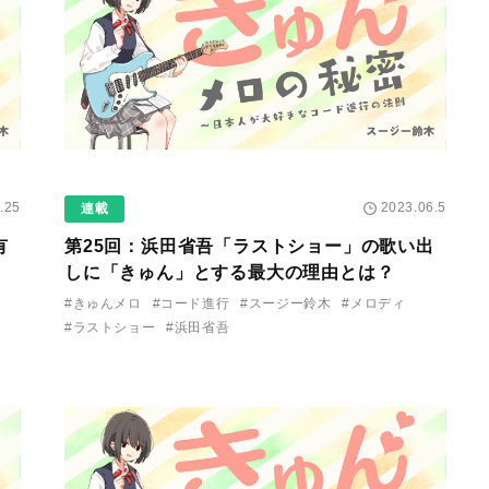
.25
2023.06.5
連載
有
第25回：浜田省吾「ラストショー」の歌い出
しに「きゅん」とする最大の理由とは？
#きゅんメロ
#コード進行
#スージー鈴木
#メロディ
#ラストショー
#浜田省吾