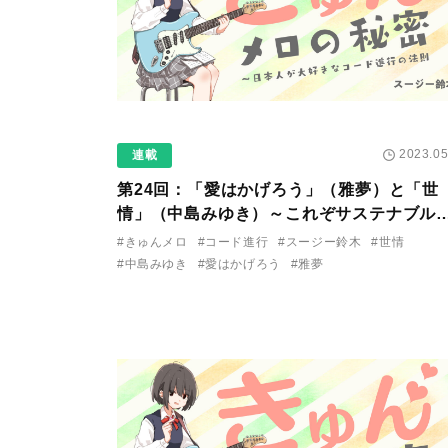
2023.05
連載
第24回：「愛はかげろう」（雅夢）と「世
情」（中島みゆき）～これぞサステナブル
【枯葉進行】
#きゅんメロ
#コード進行
#スージー鈴木
#世情
#中島みゆき
#愛はかげろう
#雅夢