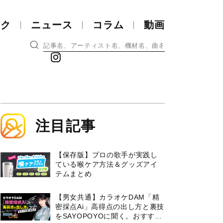
ック
ニュース
コラム
動画
注目記事
【保存版】プロの歌手が実践し
ている喉ケア⽅法＆グッズアイ
テムまとめ
【男女共通】カラオケDAM「精
密採点Ai」高得点の出し方と裏技
をSAYOPOYOに聞く。おすすめ