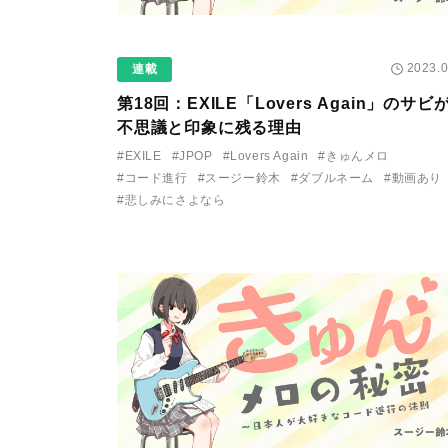
2023.0
連載
第18回：EXILE「Lovers Again」のサビ
不思議と印象に残る理由
#EXILE
#JPOP
#Lovers Again
#きゅんメロ
#コード進行
#スージー鈴木
#ダブルネーム
#動画あり
#悲しみにさよなら