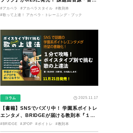
り用アプリを公開。
#アカペラ
#アカペラスタイル
#教則本
#歌って上達！ アカペラ・トレーニング・ブック
2025.11.17
コラム
【書籍】SNSでバズリ中！ 学園系ボイトレ
エンタメ、BRIDGEが届ける教則本『１分
で攻略！ ボイスタイプ別で挑む歌の上達
#BRIDGE
#JPOP
#ボイトレ
#教則本
法』が11/21に発売！