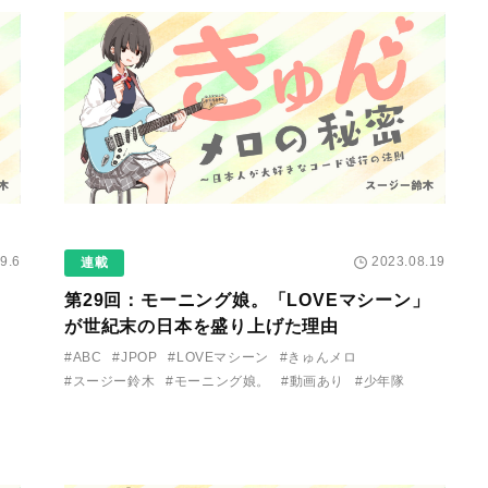
9.6
2023.08.19
連載
」
第29回：モーニング娘。「LOVEマシーン」
」
が世紀末の日本を盛り上げた理由
#ABC
#JPOP
#LOVEマシーン
#きゅんメロ
#スージー鈴木
#モーニング娘。
#動画あり
#少年隊