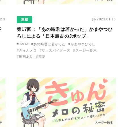
2.3
2023.01.16
連載
が
第17回：「あの時君は若かった」かまやつひ
ろしによる「日本最古のJポップ」
#JPOP
#あの時君は若かった
#かまやつひろし
#きゅんメロ
#ザ・スパイダーズ
#スージー鈴木
#動画あり
#邦楽