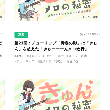
.16
2023.03.27
連載
で
第21回：チューリップ「青春の影」は「きゅ
ん」を超えた「きゅーーーんメロ進行」
木
#JPOP
#きゅんメロ
#コード進行
#スージー鈴木
#チューリップ
#財津和夫
#邦楽
#青春の影