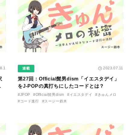
8.1
2023.07.11
連載
沢
第27回：Official髭男dism「イエスタデイ」
と
をJ-POPの真打ちにしたコードとは？
#JPOP
#Official髭男dism
#イエスタデイ
#きゅんメロ
#コード進行
#スージー鈴木