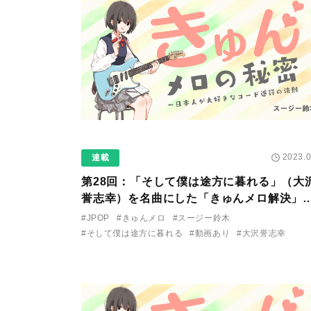
2023.0
連載
第28回：「そして僕は途方に暮れる」（大
誉志幸）を名曲にした「きゅんメロ解決」
は？
#JPOP
#きゅんメロ
#スージー鈴木
#そして僕は途方に暮れる
#動画あり
#大沢誉志幸