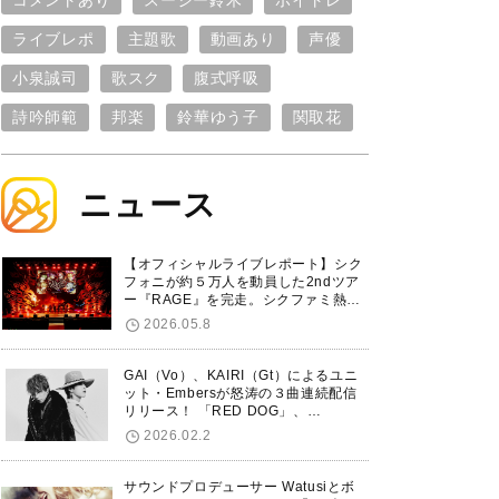
コメントあり
スージー鈴木
ボイトレ
ライブレポ
主題歌
動画あり
声優
小泉誠司
歌スク
腹式呼吸
詩吟師範
邦楽
鈴華ゆう子
関取花
ニュース
【オフィシャルライブレポート】シク
フォニが約５万人を動員した2ndツア
ー『RAGE』を完走。シクファミ熱狂
のKアリーナ横浜ファイナル公演の模
2026.05.8
様をお届け！
GAI（Vo）、KAIRI（Gt）によるユニ
ット・Embersが怒涛の３曲連続配信
リリース！ 「RED DOG」、
「Untitled Hero」に続き、5thシング
2026.02.2
ル「De-Marionette」のリリースを発
表！
サウンドプロデューサー Watusiとボ