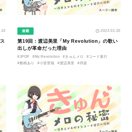
.10
2023.02.20
連載
パス
第19回：
渡辺美里「My Revolution」の歌い
出しが革命だった理由
#JPOP
#My Revolution
#きゅんメロ
#コード進行
#動画あり
#小室哲哉
#渡辺美里
#邦楽