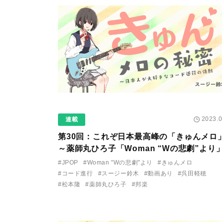
2023.0
連載
第30回：これぞ日本最高峰の「きゅんメロ
～薬師丸ひろ子「Woman “Wの悲劇”より
#JPOP
#Woman "Wの悲劇"より
#きゅんメロ
#コード進行
#スージー鈴木
#動画あり
#呉田軽穂
#松本隆
#薬師丸ひろ子
#邦楽