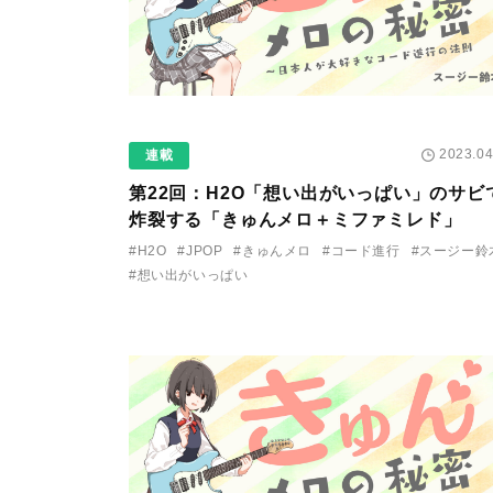
2023.04
連載
第22回：H2O「想い出がいっぱい」のサビ
炸裂する「きゅんメロ＋ミファミレド」
#H2O
#JPOP
#きゅんメロ
#コード進行
#スージー鈴
#想い出がいっぱい