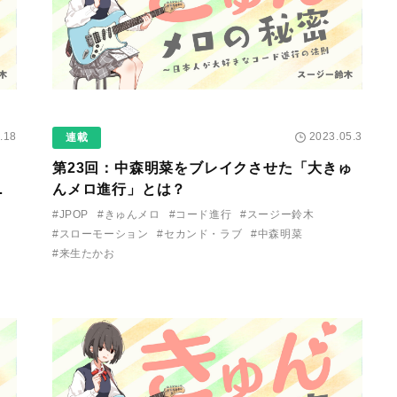
.18
2023.05.3
連載
第23回：中森明菜をブレイクさせた「大きゅ
な
んメロ進行」とは？
#JPOP
#きゅんメロ
#コード進行
#スージー鈴木
#スローモーション
#セカンド・ラブ
#中森明菜
#来生たかお