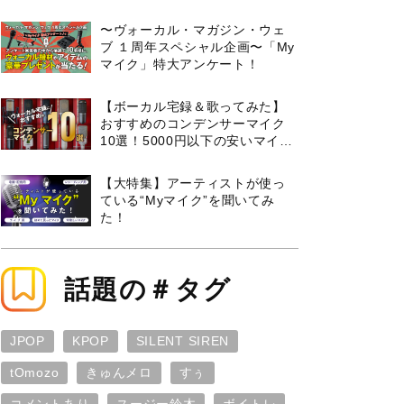
曲３選と攻略のコツもご紹介！
〜ヴォーカル・マガジン・ウェ
ブ １周年スペシャル企画〜「My
マイク」特大アンケート！
【ボーカル宅録＆歌ってみた】
おすすめのコンデンサーマイク
10選！5000円以下の安いマイク
からプロ使用モデルまで紹介
【大特集】アーティストが使っ
ている“Myマイク”を聞いてみ
た！
話題の＃タグ
JPOP
KPOP
SILENT SIREN
tOmozo
きゅんメロ
すぅ