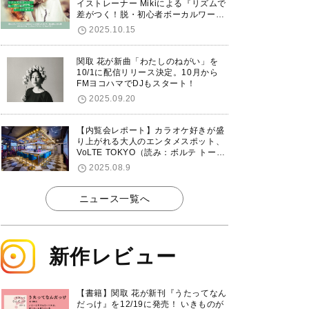
イストレーナー Mikiによる『リズムで
差がつく！脱・初心者ボーカルワーク
ショップ』が12/7に渋谷で開催！
2025.10.15
関取 花が新曲「わたしのねがい」を
10/1に配信リリース決定。10月から
FMヨコハマでDJもスタート！
2025.09.20
【内覧会レポート】カラオケ好きが盛
り上がれる大人のエンタメスポット、
VoLTE TOKYO（読み：ボルテ トーキ
ョー）が東京・品川に8/8グランドオ
2025.08.9
ープン！
ニュース一覧へ
新作レビュー
【書籍】関取 花が新刊『うたってなん
だっけ』を12/19に発売！ いきものが