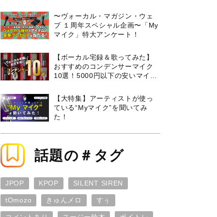
曲３選と攻略のコツもご紹介！
〜ヴォーカル・マガジン・ウェ
ブ １周年スペシャル企画〜「My
マイク」特大アンケート！
【ボーカル宅録＆歌ってみた】
おすすめのコンデンサーマイク
10選！5000円以下の安いマイク
からプロ使用モデルまで紹介
【大特集】アーティストが使っ
ている“Myマイク”を聞いてみ
た！
話題の＃タグ
JPOP
KPOP
SILENT SIREN
tOmozo
きゅんメロ
すぅ