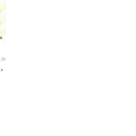
.20
い