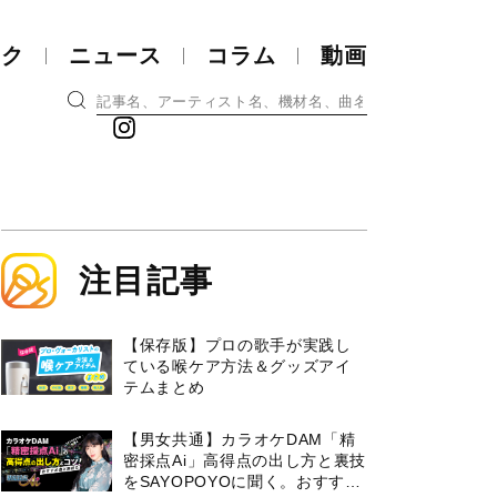
ック
ニュース
コラム
動画
注目記事
【保存版】プロの歌手が実践し
ている喉ケア⽅法＆グッズアイ
テムまとめ
【男女共通】カラオケDAM「精
密採点Ai」高得点の出し方と裏技
をSAYOPOYOに聞く。おすすめ