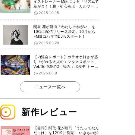
イストレーナー Mikiによる『リズムで
差がつく！脱・初心者ボーカルワーク
ショップ』が12/7に渋谷で開催！
2025.10.15
関取 花が新曲「わたしのねがい」を
10/1に配信リリース決定。10月から
FMヨコハマでDJもスタート！
2025.09.20
【内覧会レポート】カラオケ好きが盛
り上がれる大人のエンタメスポット、
VoLTE TOKYO（読み：ボルテ トーキ
ョー）が東京・品川に8/8グランドオ
2025.08.9
ープン！
ニュース一覧へ
新作レビュー
【書籍】関取 花が新刊『うたってなん
だっけ』を12/19に発売！ いきものが