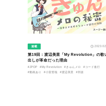
2023.02
連載
第19回：
渡辺美里「My Revolution」の歌
出しが革命だった理由
#JPOP
#My Revolution
#きゅんメロ
#コード進行
#動画あり
#小室哲哉
#渡辺美里
#邦楽