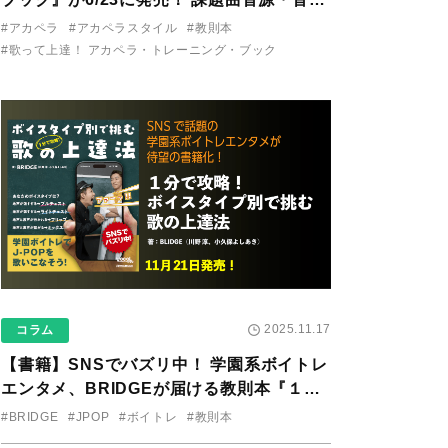
り用アプリを公開。
#アカペラ
#アカペラスタイル
#教則本
#歌って上達！ アカペラ・トレーニング・ブック
2025.11.17
コラム
【書籍】SNSでバズリ中！ 学園系ボイトレ
エンタメ、BRIDGEが届ける教則本『１分
で攻略！ ボイスタイプ別で挑む歌の上達
#BRIDGE
#JPOP
#ボイトレ
#教則本
法』が11/21に発売！