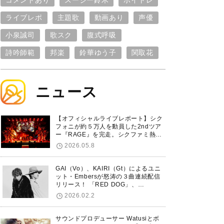
コメントあり
スージー鈴木
ボイトレ
ライブレポ
主題歌
動画あり
声優
小泉誠司
歌スク
腹式呼吸
詩吟師範
邦楽
鈴華ゆう子
関取花
ニュース
【オフィシャルライブレポート】シク
フォニが約５万人を動員した2ndツア
ー『RAGE』を完走。シクファミ熱狂
のKアリーナ横浜ファイナル公演の模
2026.05.8
様をお届け！
GAI（Vo）、KAIRI（Gt）によるユニ
ット・Embersが怒涛の３曲連続配信
リリース！ 「RED DOG」、
「Untitled Hero」に続き、5thシング
2026.02.2
ル「De-Marionette」のリリースを発
表！
サウンドプロデューサー Watusiとボ