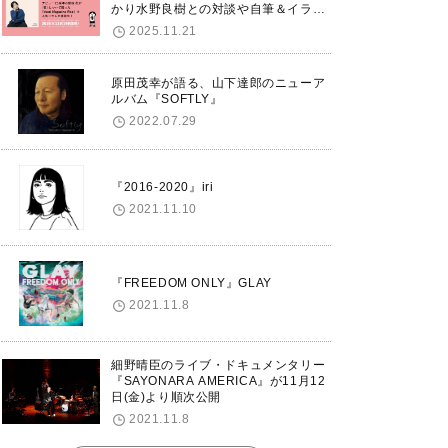
かり水野良樹との対談や自筆＆イラス
トで綴る自分史も掲載。さらに自身の
2025.11.21
誕生日12/18に渋谷で出版記念イベン
トを開催！
原田茂幸が語る、山下達郎のニューア
ルバム『SOFTLY』
2022.07.29
『2016-2020』iri
2021.11.10
『FREEDOM ONLY』GLAY
2021.11.8
細野晴臣のライブ・ドキュメンタリー
『SAYONARA AMERICA』が11月12
日(金)より順次公開
2021.11.8