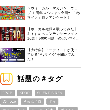
曲３選と攻略のコツもご紹介！
〜ヴォーカル・マガジン・ウェ
ブ １周年スペシャル企画〜「My
マイク」特大アンケート！
【ボーカル宅録＆歌ってみた】
おすすめのコンデンサーマイク
10選！5000円以下の安いマイク
からプロ使用モデルまで紹介
【大特集】アーティストが使っ
ている“Myマイク”を聞いてみ
た！
話題の＃タグ
JPOP
KPOP
SILENT SIREN
tOmozo
きゅんメロ
すぅ