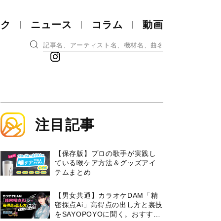
ック
ニュース
コラム
動画
注目記事
【保存版】プロの歌手が実践し
ている喉ケア⽅法＆グッズアイ
テムまとめ
【男女共通】カラオケDAM「精
密採点Ai」高得点の出し方と裏技
をSAYOPOYOに聞く。おすすめ