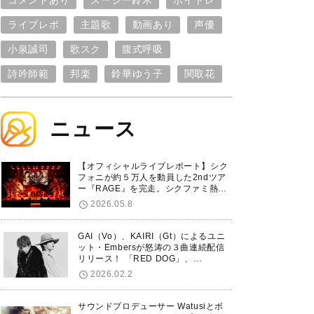
コメントあり
スージー鈴木
ボイトレ
ライブレポ
主題歌
動画あり
声優
小泉誠司
歌スク
腹式呼吸
詩吟師範
邦楽
鈴華ゆう子
関取花
ニュース
【オフィシャルライブレポート】シク
フォニが約５万人を動員した2ndツア
ー『RAGE』を完走。シクファミ熱狂
のKアリーナ横浜ファイナル公演の模
2026.05.8
様をお届け！
GAI（Vo）、KAIRI（Gt）によるユニ
ット・Embersが怒涛の３曲連続配信
リリース！ 「RED DOG」、
「Untitled Hero」に続き、5thシング
2026.02.2
ル「De-Marionette」のリリースを発
表！
サウンドプロデューサー Watusiとボ