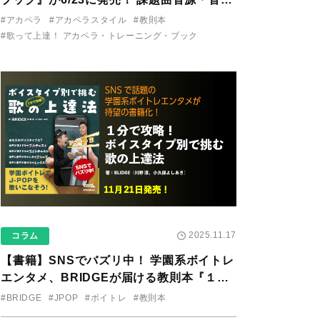
り用アプリを公開。
#アカペラ
#アカペラスタイル
#教則本
#歌って上達！ アカペラ・トレーニング・ブック
2025.11.17
コラム
【書籍】SNSでバズリ中！ 学園系ボイトレ
エンタメ、BRIDGEが届ける教則本『１分
で攻略！ ボイスタイプ別で挑む歌の上達
#BRIDGE
#JPOP
#ボイトレ
#教則本
法』が11/21に発売！