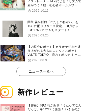
イストレーナー Mikiによる『リズムで
差がつく！脱・初心者ボーカルワーク
ショップ』が12/7に渋谷で開催！
2025.10.15
関取 花が新曲「わたしのねがい」を
10/1に配信リリース決定。10月から
FMヨコハマでDJもスタート！
2025.09.20
【内覧会レポート】カラオケ好きが盛
り上がれる大人のエンタメスポット、
VoLTE TOKYO（読み：ボルテ トーキ
ョー）が東京・品川に8/8グランドオ
2025.08.9
ープン！
ニュース一覧へ
新作レビュー
【書籍】関取 花が新刊『うたってなん
だっけ』を12/19に発売！ いきものが