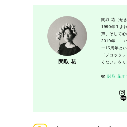
関取 花（せ
1990年生
声、そして心
2019年ユ
ー15周年とい
（ノコッタレ
関取 花
くない』をリ
関取 花