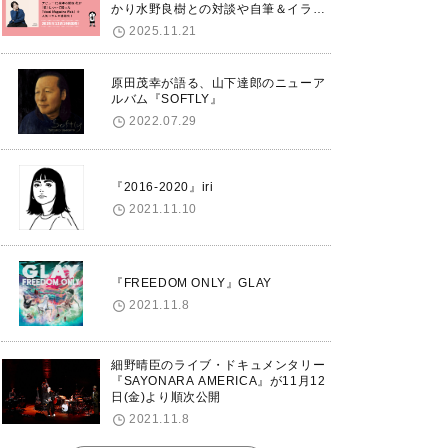
かり水野良樹との対談や自筆＆イラス
トで綴る自分史も掲載。さらに自身の
2025.11.21
誕生日12/18に渋谷で出版記念イベン
トを開催！
原田茂幸が語る、山下達郎のニューア
ルバム『SOFTLY』
2022.07.29
『2016-2020』iri
2021.11.10
『FREEDOM ONLY』GLAY
2021.11.8
細野晴臣のライブ・ドキュメンタリー
『SAYONARA AMERICA』が11月12
日(金)より順次公開
2021.11.8