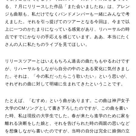
る、７月にリリースした作品「また会いましたね」は、アレン
ジも曲順も、私だけでなくバンドメンバーも一緒にみんなで考
えました。それを引っ提げてのツアーとなる今回は、今まで以
上に一つのかたまりになっている感覚があり、リハーサルの時
点ですでにかなりの手応えを感じています。ああ、本当にたく
さんの人に私たちのライブを見てほしい。
リリースツアーとはいえもちろん過去の曲たちもやるわけです
が、リハーサルをしながら自分の中のとある変化に気付きまし
た。それは、「今の私だったらこう歌いたい」という思いが、
それぞれの曲に対して明確に生まれてきたということです。
たとえば、「むすめ」という曲があります。この曲は神戸女子
大学のCMソングとして書き下ろしたのですが、この曲を書い
た時、私は現役の大学生でした。春が来たら進学のために家を
離れる決断をした娘と、それを告げられた時の両親の思いなど
を想像しながら書いたのですが、当時の自分は完全に娘側の立