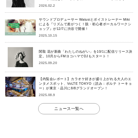
を発表！
2026.02.2
サウンドプロデューサー Watusiとボイストレーナー Miki
による『リズムで差がつく！脱・初心者ボーカルワークシ
ョップ』が12/7に渋谷で開催！
2025.10.15
関取 花が新曲「わたしのねがい」を10/1に配信リリース決
定。10月からFMヨコハマでDJもスタート！
2025.09.20
【内覧会レポート】カラオケ好きが盛り上がれる大人のエ
ンタメスポット、VoLTE TOKYO（読み：ボルテ トーキョ
ー）が東京・品川に8/8グランドオープン！
2025.08.9
ニュース一覧へ