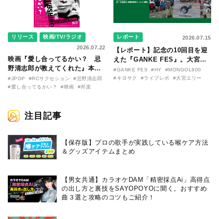
リリース
映画/TV/ラジオ
レポート
2026.07.15
2026.07.22
【レポート】記念の10回目を迎
映画『愛し合ってるかい？ 忌
えた『GANKE FES』。大宮エ
野清志郎が教えてくれた』本予
リー作『アイヌの神々の崖』を
#GANKE FES
#HY
#MONGOL800
告映像とキービジュアルがつい
前に、キヨサク
#キヨサク
#ライブレポ
#大宮エリー
#JPOP
#RCサクセション
#忌野清志郎
に解禁！ キヨシロー関連商品も
（MONGOL800）がウクレレで
#愛し合ってるかい？
#映画
#邦楽
続々と発売が決定！
熱唱。
注目記事
【保存版】プロの歌手が実践している喉ケア⽅法
＆グッズアイテムまとめ
【男女共通】カラオケDAM「精密採点Ai」高得点
の出し方と裏技をSAYOPOYOに聞く。おすすめ
曲３選と攻略のコツもご紹介！