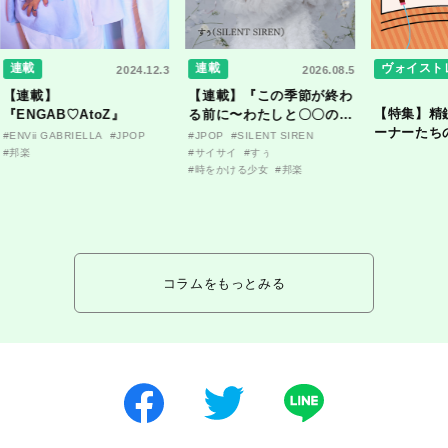
連載
連載
ヴォイスト
2024.12.3
2026.08.5
【連載】
【連載】『この季節が終わ
【特集】精
『ENGAB♡AtoZ』
る前に〜わたしと〇〇のは
ーナーたち
なし〜』
#ENVii GABRIELLA
#JPOP
#JPOP
#SILENT SIREN
ンタビュー
#邦楽
#サイサイ
#すぅ
#時をかける少女
#邦楽
コラムをもっとみる