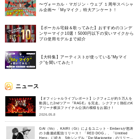
〜ヴォーカル・マガジン・ウェブ １周年スペシャ
ル企画〜「Myマイク」特大アンケート！
【ボーカル宅録＆歌ってみた】おすすめのコンデ
ンサーマイク10選！5000円以下の安いマイクから
プロ使用モデルまで紹介
【大特集】アーティストが使っている“Myマイ
ク”を聞いてみた！
ニュース
【オフィシャルライブレポート】シクフォニが約５万人を
動員した2ndツアー『RAGE』を完走。シクファミ熱狂のK
アリーナ横浜ファイナル公演の模様をお届け！
2026.05.8
GAI（Vo）、KAIRI（Gt）によるユニット・Embersが怒涛
の３曲連続配信リリース！ 「RED DOG」、「Untitled
Hero」に続き、5thシングル「De-Marionette」のリリース