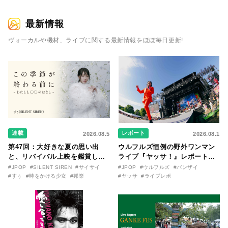
最新情報
ヴォーカルや機材、ライブに関する最新情報をほぼ毎日更新!
連載
レポート
2026.08.5
2026.08.1
第47回：大好きな夏の思い出
ウルフルズ恒例の野外ワンマン
と、リバイバル上映を鑑賞した
ライブ『ヤッサ！』レポート！
『時をかける少女』のおはなし
リリースから30年を迎えたアル
#JPOP
#SILENT SIREN
#サイサイ
#JPOP
#ウルフルズ
#バンザイ
〜SILENT SIREN・すぅ『この
バム『バンザイ』完全再現に、
#すぅ
#時をかける少女
#邦楽
#ヤッサ
#ライブレポ
季節が終わる前に〜わたしと〇
大阪に集まったファンが熱狂し
〇のはなし〜』
た日。