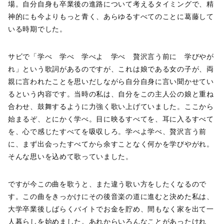
場。自分自身も卒業後の進路について考えるタイミングで、精
神的にも今よりもっと青く、あらゆるすべてのことに葛藤して
いる時期でした。
サビで「学べ 学べ 学べよ 学べ 贅沢言う前に 学びやが
れ」という歌詞があるのですが、これは娘である女の子が、両
親に言われたことを思いだしながら自分自身に言い聞かせてい
るという内容です。当時の私は、自分をこの主人公の娘と重ね
合わせ、鼓舞するように力強く歌い上げていました。ここから
始まるぞ、とにかく学べ。目に映るすべてを、耳に入るすべて
を、心で感じたすべてを吸収しろ。学べよ学べ、贅沢言う前
に、まず出会ったすべてから余すことなく何かを学びやがれ。
そんな思いを込めて歌っていました。
ですが今この曲を歌うと、また違う歌い方をしたくなるので
す。この曲をきっかけにその後音楽の道に進むと決めた私は、
大学卒業後しばらくバイトでお金を貯め、間もなく家を出て一
人暮らしを始めました。あれからいろんなことがあったけれ