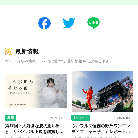
最新情報
ヴォーカルや機材、ライブに関する最新情報をほぼ毎日更新!
連載
レポート
2026.08.5
2026.08.1
第47回：大好きな夏の思い出
ウルフルズ恒例の野外ワンマン
と、リバイバル上映を鑑賞した
ライブ『ヤッサ！』レポート！
『時をかける少女』のおはなし
リリースから30年を迎えたアル