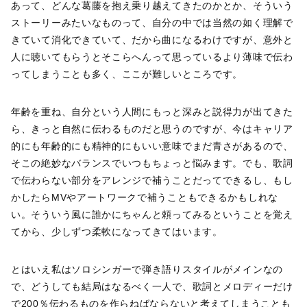
あって、どんな葛藤を抱え乗り越えてきたのかとか、そういう
ストーリーみたいなものって、自分の中では当然の如く理解で
きていて消化できていて、だから曲になるわけですが、意外と
人に聴いてもらうとそこらへんって思っているより薄味で伝わ
ってしまうことも多く、ここが難しいところです。
年齢を重ね、自分という人間にもっと深みと説得力が出てきた
ら、きっと自然に伝わるものだと思うのですが、今はキャリア
的にも年齢的にも精神的にもいい意味でまだ青さがあるので、
そこの絶妙なバランスでいつもちょっと悩みます。でも、歌詞
で伝わらない部分をアレンジで補うことだってできるし、もし
かしたらMVやアートワークで補うこともできるかもしれな
い。そういう風に誰かにちゃんと頼ってみるということを覚え
てから、少しずつ柔軟になってきてはいます。
とはいえ私はソロシンガーで弾き語りスタイルがメインなの
で、どうしても結局はなるべく一人で、歌詞とメロディーだけ
で200％伝わるものを作らねばならないと考えてしまうことも