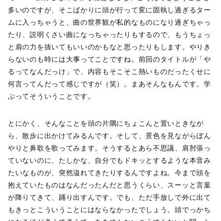
多いのですが、そこばかりに頭が行って変に固執し過ぎるター
ムに入っちゃうと、曲の世界観が私的なものになり過ぎちゃっ
たり、説明くさい曲になっちゃったりもするので、もうちょっ
と肩の力を抜いてもいいのかもなと思ったりもします。やりき
らないのも時には大事ってことですね。前回のタイトルが「や
るってなんだっけ」で、内容もそこそこ熱いものだったくせに
何言ってんだって感じですが（笑）。まあそんなもんです。学
ぶってそういうことです。
とにかく、そんなことを頭の片隅にちょこんと置いときなが
ら、散歩に出かけてみるんです。そして、景色を見ながらぼん
やりと鼻歌を歌ってみます。そうするとあら不思議、肩肘張っ
ていないのに、たしかな、自分でもドキッとするような本音み
たいなものが、突然溢れてきたりするんですよね。今まで頭を
抱えていたものはなんだったんだと思うくらい、スーッと言葉
が降りてきて、踊り出すんです。でも、ただ手放しで外に出て
もきっとこういうことにはならなかったでしょう。頭でっかち