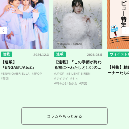
連載
連載
ヴォイスト
2024.12.3
2026.08.5
【連載】
【連載】『この季節が終わ
【特集】精
『ENGAB♡AtoZ』
る前に〜わたしと〇〇のは
ーナーたち
なし〜』
#ENVii GABRIELLA
#JPOP
#JPOP
#SILENT SIREN
ンタビュー
#邦楽
#サイサイ
#すぅ
#時をかける少女
#邦楽
コラムをもっとみる