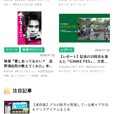
#JPOP
#SILENT SIREN
#サイサイ
#JPOP
#ウルフルズ
#バンザイ
〜SILENT SIREN・すぅ『この
バム『バンザイ』完全再現に、
#すぅ
#時をかける少女
#邦楽
#ヤッサ
#ライブレポ
季節が終わる前に〜わたしと〇
大阪に集まったファンが熱狂し
〇のはなし〜』
た日。
リリース
映画/TV/ラジオ
レポート
2026.07.15
2026.07.22
【レポート】記念の10回目を迎
映画『愛し合ってるかい？ 忌
えた『GANKE FES』。大宮エ
野清志郎が教えてくれた』本予
リー作『アイヌの神々の崖』を
#GANKE FES
#HY
#MONGOL800
告映像とキービジュアルがつい
前に、キヨサク
#キヨサク
#ライブレポ
#大宮エリー
#JPOP
#RCサクセション
#忌野清志郎
に解禁！ キヨシロー関連商品も
（MONGOL800）がウクレレで
#愛し合ってるかい？
#映画
#邦楽
続々と発売が決定！
熱唱。
注目記事
【保存版】プロの歌手が実践している喉ケア⽅法
＆グッズアイテムまとめ