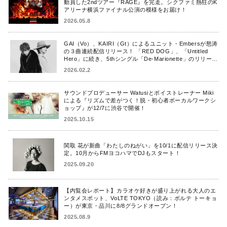
動員した2ndツアー『RAGE』を完走。シクファミ熱狂のK
アリーナ横浜ファイナル公演の模様をお届け！
2026.05.8
GAI（Vo）、KAIRI（Gt）によるユニット・Embersが怒涛
の３曲連続配信リリース！ 「RED DOG」、「Untitled
Hero」に続き、5thシングル「De-Marionette」のリリース
を発表！
2026.02.2
サウンドプロデューサー Watusiとボイストレーナー Miki
による『リズムで差がつく！脱・初心者ボーカルワークシ
ョップ』が12/7に渋谷で開催！
2025.10.15
関取 花が新曲「わたしのねがい」を10/1に配信リリース決
定。10月からFMヨコハマでDJもスタート！
2025.09.20
【内覧会レポート】カラオケ好きが盛り上がれる大人のエ
ンタメスポット、VoLTE TOKYO（読み：ボルテ トーキョ
ー）が東京・品川に8/8グランドオープン！
2025.08.9