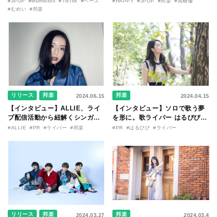
#JPOP
#Mumeixxx
#TikTok
#ベース
#HAPPY
#JPOP
#邦楽
#高橋優
ル「→←」（読み：右向け左）
「幸せ」をテーマにした楽曲に
#むめい
#邦楽
をリリース。歌とベース、音楽
ついて語る。
について「聞いてみたっ」！
リリース
邦楽
邦楽
2024.06.15
2024.04.15
【インタビュー】ALLIE、ライ
【インタビュー】ソロで歌う夢
ブ配信活動から紐解くシンガー
を形に。歌ライバー はるぴぴが
としての闘志と歌表現へのこだ
『小野寺祐輔楽曲提供オーディ
#ALLIE
#PR
#ライバー
#邦楽
#PR
#はるぴぴ
#ライバー
わり
ション』でグランプリを勝ち取
るまで
リリース
邦楽
邦楽
2024.03.27
2024.03.4