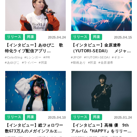
リリース
邦楽
リリース
邦楽
2025.04.24
2025.04.15
【インタビュー】あゆぴこ 歌
【インタビュー】金原遼希
特化ライブ配信アプリ
（YUTORI-SEDAI） メジャー
『ColorSing』にて「やったる
デビューEP「blanket」に込め
#ColorSIng
#Lシンガー
#PR
#JPOP
#YUTORI-SEDAI
#ギター
ぞ！」をテーマに活躍中の美容
た想いと、進化を遂げたヴォー
#あゆぴこ
#ライバー
#邦楽
#動画あり
#邦楽
#金原遼希
インフルエンサーが、オリジナ
カル＆ギタースタイルを語る。
ル曲「Life」と歌への想いを語
る！
リリース
邦楽
リリース
邦楽
2025.04.10
2025.01.24
【インタビュー】総フォロワー
【インタビュー】高橋 優 9th
数673万人のメガインフルエン
アルバム『HAPPY』をリリー
サー、Mumeixxxが2ndシング
ス。さまざまな形で届けられる