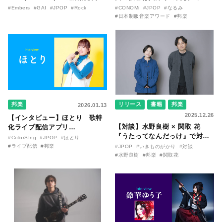
ースと1stワンマンライブが開
るみさんに決定！ 授賞式で初オ
#Embers
#GAI
#JPOP
#Rock
#CONOMi
#JPOP
#なるみ
催！ “僕たちの心の炎は消えな
リジナル曲「墓場は寝心地悪そ
#日本制服音楽アワード
#邦楽
かった。その生き様を見てほし
うだ」を披露。真っ直ぐに見据
い”。
える彼女の音楽未来図とは？
邦楽
リリース
書籍
邦楽
2026.01.13
2025.12.26
【インタビュー】ほとり 歌特
【対談】水野良樹 × 関取 花
化ライブ配信アプリ
『うたってなんだっけ』で対談
『ColorSing』にて、応援する
#ColorSIng
#JPOP
#ほとり
が実現。いきものがかかり「生
立場からトップライバーへ転身
#ライブ配信
#邦楽
#JPOP
#いきものがかり
#対談
きて、燦々」と関取 花「わたし
し、30年越しの夢を叶えたシン
#水野良樹
#邦楽
#関取花
のねがい」について相互インタ
グルマザーが登場！
ビュー！