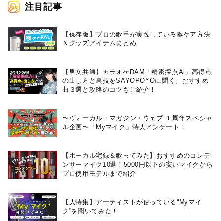
注目記事
【保存版】プロの歌手が実践している喉ケア⽅法
＆グッズアイテムまとめ
【男女共通】カラオケDAM「精密採点Ai」高得点
の出し方と裏技をSAYOPOYOに聞く。おすすめ
曲３選と攻略のコツもご紹介！
〜ヴォーカル・マガジン・ウェブ １周年スペシャ
ル企画〜「Myマイク」特大アンケート！
【ボーカル宅録＆歌ってみた】おすすめのコンデ
ンサーマイク10選！5000円以下の安いマイクから
プロ使用モデルまで紹介
【大特集】アーティストが使っている“Myマイ
ク”を聞いてみた！