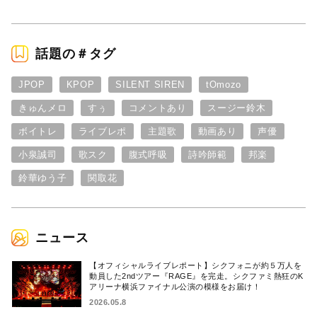
話題の＃タグ
JPOP
KPOP
SILENT SIREN
tOmozo
きゅんメロ
すぅ
コメントあり
スージー鈴木
ボイトレ
ライブレポ
主題歌
動画あり
声優
小泉誠司
歌スク
腹式呼吸
詩吟師範
邦楽
鈴華ゆう子
関取花
ニュース
【オフィシャルライブレポート】シクフォニが約５万人を
動員した2ndツアー『RAGE』を完走。シクファミ熱狂のK
アリーナ横浜ファイナル公演の模様をお届け！
2026.05.8