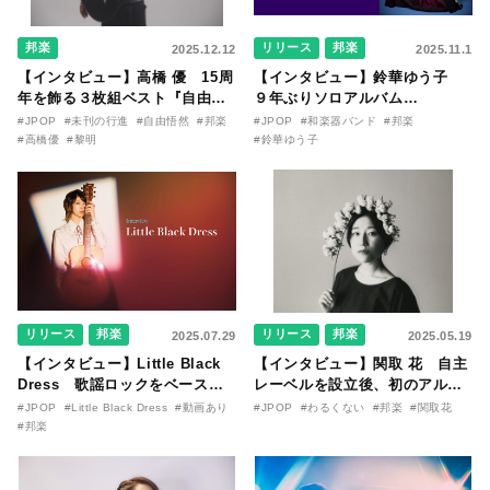
邦楽
リリース
邦楽
2025.12.12
2025.11.1
【インタビュー】高橋 優 15周
【インタビュー】鈴華ゆう子
年を飾る３枚組ベスト『自由悟
９年ぶりソロアルバム
然』がいよいよ発売。歌唱、歌
『SAMURAI DIVA』をリリー
#JPOP
#未刊の行進
#自由悟然
#邦楽
#JPOP
#和楽器バンド
#邦楽
のテーマ、新曲についてなど、
ス。「和」と他ジャンルの華麗
#高橋優
#黎明
#鈴華ゆう子
多面的に聞く！
な融合、至高の歌唱表現が詰め
込まれた15曲について語り尽く
す！
リリース
邦楽
リリース
邦楽
2025.07.29
2025.05.19
【インタビュー】Little Black
【インタビュー】関取 花 自主
Dress 歌謡ロックをベースに
レーベルを設立後、初のアルバ
さまざまな表情を見せるメジャ
ム『わるくない』に刻んだ想い
#JPOP
#Little Black Dress
#動画あり
#JPOP
#わるくない
#邦楽
#関取花
ー1stアルバム、
と、張らない声の説得力。
#邦楽
『AVANTGARDE』を語る！
（撮り下ろしグラフ多数）