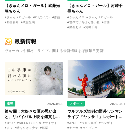
【きゅんメロ・ガール】武藤光
【きゅんメロ・ガール】河崎千
璃ちゃん
尋ちゃん
#きゅんメロガール
#ロビンソン
#作曲
#きゅんメロ
#きゅんメロガール
#動画あり
#武藤光璃
#世界でいちばん熱い夏
#作曲
#動画あり
#河崎千尋
最新情報
ヴォーカルや機材、ライブに関する最新情報をほぼ毎日更新!
連載
レポート
2026.08.5
2026.08.1
第47回：大好きな夏の思い出
ウルフルズ恒例の野外ワンマン
と、リバイバル上映を鑑賞した
ライブ『ヤッサ！』レポート！
『時をかける少女』のおはなし
リリースから30年を迎えたアル
#JPOP
#SILENT SIREN
#サイサイ
#JPOP
#ウルフルズ
#バンザイ
〜SILENT SIREN・すぅ『この
バム『バンザイ』完全再現に、
#すぅ
#時をかける少女
#邦楽
#ヤッサ
#ライブレポ