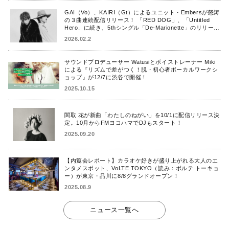
GAI（Vo）、KAIRI（Gt）によるユニット・Embersが怒涛
の３曲連続配信リリース！ 「RED DOG」、「Untitled
Hero」に続き、5thシングル「De-Marionette」のリリース
を発表！
2026.02.2
サウンドプロデューサー Watusiとボイストレーナー Miki
による『リズムで差がつく！脱・初心者ボーカルワークシ
ョップ』が12/7に渋谷で開催！
2025.10.15
関取 花が新曲「わたしのねがい」を10/1に配信リリース決
定。10月からFMヨコハマでDJもスタート！
2025.09.20
【内覧会レポート】カラオケ好きが盛り上がれる大人のエ
ンタメスポット、VoLTE TOKYO（読み：ボルテ トーキョ
ー）が東京・品川に8/8グランドオープン！
2025.08.9
ニュース一覧へ