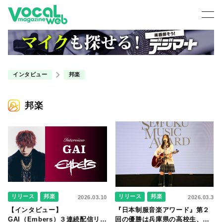
インタビュー
邦楽
邦楽
リリース
邦楽
リリース
邦楽
2026.03.10
2026.03.3
【インタビュー】
『日本制服音楽アワード』第２
GAI（Embers）３連続配信リリ
回の優勝は兵庫県の高校生、な