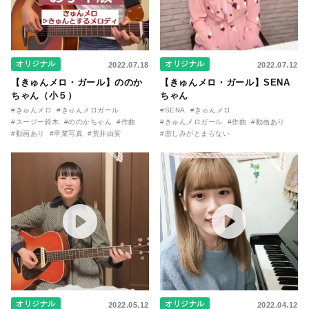
オリジナル
オリジナル
2022.07.18
2022.07.12
【きゅんメロ・ガール】ののか
【きゅんメロ・ガール】SENA
ちゃん（小５）
ちゃん
#きゅんメロ
#きゅんメロガール
#SENA
#きゅんメロ
#スージー鈴木
#ののかちゃん
#作曲
#きゅんメロガール
#作曲
#動画あり
#動画あり
#卒業写真
#荒井由実
#悲しみがとまらない
オリジナル
オリジナル
2022.05.12
2022.04.12