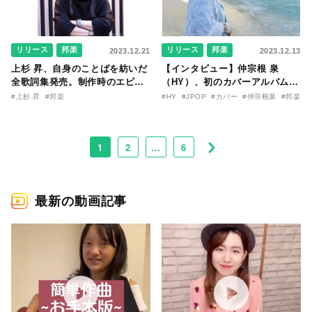
リリース
邦楽
リリース
邦楽
2023.12.21
2023.12.13
上杉 昇、自身のことばを紡いだ
【インタビュー】仲宗根 泉
全歌詞集発売。制作時のエピソ
（HY）、初のカバーアルバム
ードから自身の歌声についても
『灯 -10 Cover Songs-』で聴
#上杉 昇
#邦楽
#HY
#JPOP
#カバー
#仲宗根泉
#邦楽
語る最新インタビュー！
かせた、圧倒的な歌唱表現！ そ
の秘訣は「目の前にいる人に向
けて歌うこと」
1
2
…
6
最新の動画記事