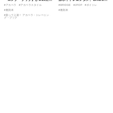
売！ 課題曲音源・音取り用アプ
が届ける教則本『１分で攻略！
#アカペラ
#アカペラスタイル
#BRIDGE
#JPOP
#ボイトレ
リを公開。
ボイスタイプ別で挑む歌の上達
#教則本
#教則本
法』が11/21に発売！
#歌って上達！ アカペラ・トレーニン
グ・ブック