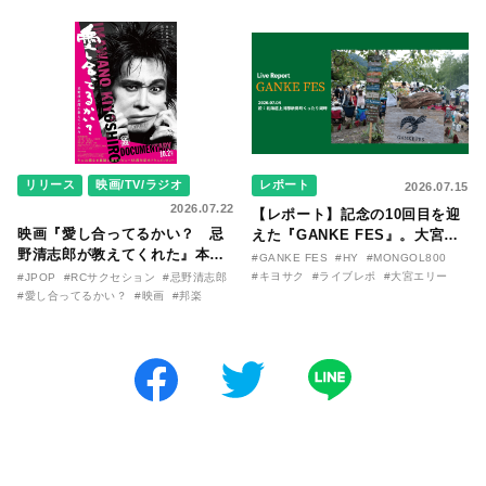
季節が終わる前に〜わたしと〇
大阪に集まったファンが熱狂し
〇のはなし〜』
た日。
リリース
映画/TV/ラジオ
レポート
2026.07.15
2026.07.22
【レポート】記念の10回目を迎
映画『愛し合ってるかい？ 忌
えた『GANKE FES』。大宮エ
野清志郎が教えてくれた』本予
リー作『アイヌの神々の崖』を
#GANKE FES
#HY
#MONGOL800
告映像とキービジュアルがつい
前に、キヨサク
#キヨサク
#ライブレポ
#大宮エリー
#JPOP
#RCサクセション
#忌野清志郎
に解禁！ キヨシロー関連商品も
（MONGOL800）がウクレレで
#愛し合ってるかい？
#映画
#邦楽
続々と発売が決定！
熱唱。