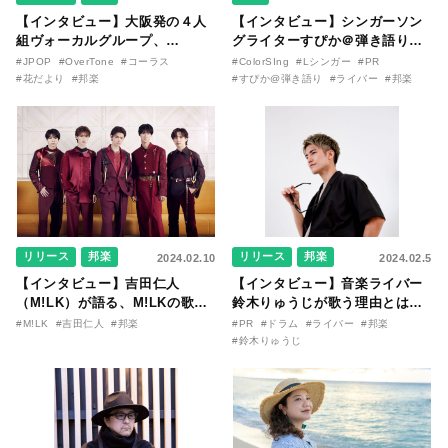
【インタビュー】大阪発の４人
【インタビュー】シンガーソン
組ヴォーカルグループ、
グライターすぴか＠弾き語りの
OverToneがミニAL『花だよ
「笑顔を届ける歌表現」を紐解
#JPOP
#OverTone
#コーラス
#ColorSIng
#Lシンガー
#PR
り』に詰め込んだ多彩な表現
く。アーティスト活動を飛躍さ
#花だより
#邦楽
#すぴか@弾き語り
#ライバー
#邦楽
力。多彩なリードとハーモニー
せる歌特化ライブ配信アプリ
を生み出す結束力の秘密に迫
『ColorSing』の魅力とは
る！
リリース
邦楽
リリース
邦楽
2024.02.10
2024.02.5
【インタビュー】吉田仁人
【インタビュー】音楽ライバー
（M!LK）が語る、M!LKの歌声
鈴木りゅうじが歌う理由とは？
の魅力とは？ 喉ケア、こだわ
「僕にとって歌うことは“挑
#M!LK
#吉田仁人
#邦楽
#PR
#ドラム
#ライバー
#邦楽
りのヴォーカルアイテムも掲載
戦”で、叩くことは“表現”」
#鈴木りゅうじ