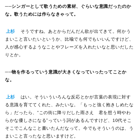
──
シンガーとして歌うための素材、ぐらいな意識だったのか
な。歌うためには作らなきゃって。
上杉
そうですね。あとからだんだん欲が出てきて。何かう
まいこと言いたいというか、比喩でも何でもいいんですけど、
人が感心するようなことやフレーズを入れたいなと思いだした
りとか。
──
物を作るっていう意識が大きくなっていったってことか
な。
上杉
はい。そういういろんな反応とかが言葉の表現に対す
る意識を育ててくれた、みたいな。「もっと強く抱きしめたな
ら」だったら、“この街に降りだした雨さえ 君を想う時やわ
らかな優しさになる”っていう詞があるんですけど、10代そこ
そこでこんなこと書いたんだなって。今でもそういうのは、う
まいこと言ったなと思いますけど。