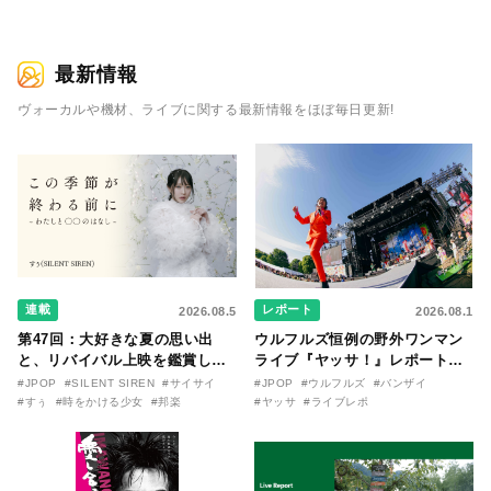
最新情報
ヴォーカルや機材、ライブに関する最新情報をほぼ毎日更新!
連載
レポート
2026.08.5
2026.08.1
第47回：大好きな夏の思い出
ウルフルズ恒例の野外ワンマン
と、リバイバル上映を鑑賞した
ライブ『ヤッサ！』レポート！
『時をかける少女』のおはなし
リリースから30年を迎えたアル
#JPOP
#SILENT SIREN
#サイサイ
#JPOP
#ウルフルズ
#バンザイ
〜SILENT SIREN・すぅ『この
バム『バンザイ』完全再現に、
#すぅ
#時をかける少女
#邦楽
#ヤッサ
#ライブレポ
季節が終わる前に〜わたしと〇
大阪に集まったファンが熱狂し
〇のはなし〜』
た日。