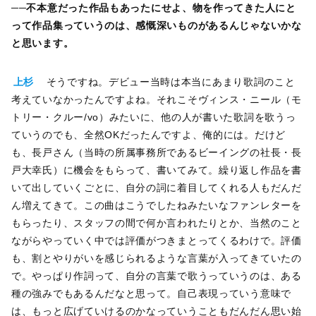
──
不本意だった作品もあったにせよ、物を作ってきた人にと
って作品集っていうのは、感慨深いものがあるんじゃないかな
と思います。
上杉
そうですね。デビュー当時は本当にあまり歌詞のこと
考えていなかったんですよね。それこそヴィンス・ニール（モ
トリー・クルー/vo）みたいに、他の人が書いた歌詞を歌うっ
ていうのでも、全然OKだったんですよ、俺的には。だけど
も、長戸さん（当時の所属事務所であるビーイングの社長・長
戸大幸氏）に機会をもらって、書いてみて。繰り返し作品を書
いて出していくごとに、自分の詞に着目してくれる人もだんだ
ん増えてきて。この曲はこうでしたねみたいなファンレターを
もらったり、スタッフの間で何か言われたりとか、当然のこと
ながらやっていく中では評価がつきまとってくるわけで。評価
も、割とやりがいを感じられるような言葉が入ってきていたの
で。やっぱり作詞って、自分の言葉で歌うっていうのは、ある
種の強みでもあるんだなと思って。自己表現っていう意味で
は、もっと広げていけるのかなっていうこともだんだん思い始