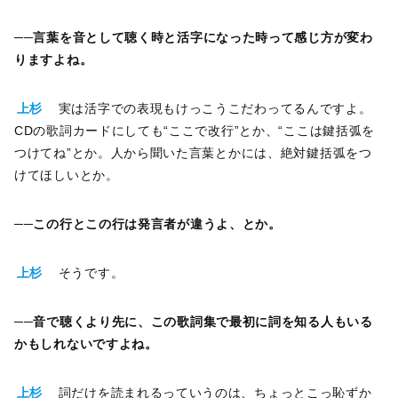
──
言葉を音として聴く時と活字になった時って感じ方が変わ
りますよね。
上杉
実は活字での表現もけっこうこだわってるんですよ。
CDの歌詞カードにしても“ここで改行”とか、“ここは鍵括弧を
つけてね”とか。人から聞いた言葉とかには、絶対鍵括弧をつ
けてほしいとか。
──
この行とこの行は発言者が違うよ、とか。
上杉
そうです。
──
音で聴くより先に、この歌詞集で最初に詞を知る人もいる
かもしれないですよね。
上杉
詞だけを読まれるっていうのは、ちょっとこっ恥ずか