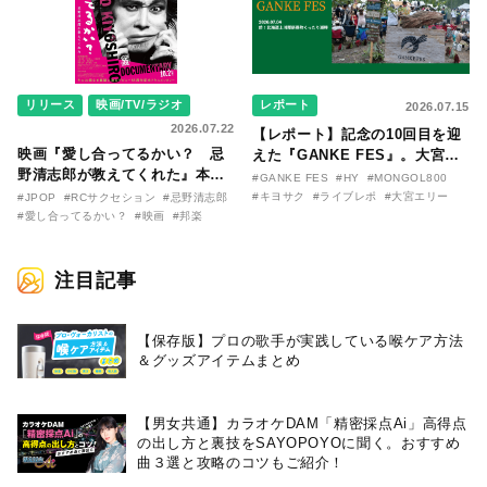
リリース
映画/TV/ラジオ
レポート
2026.07.15
2026.07.22
【レポート】記念の10回目を迎
映画『愛し合ってるかい？ 忌
えた『GANKE FES』。大宮エ
野清志郎が教えてくれた』本予
リー作『アイヌの神々の崖』を
#GANKE FES
#HY
#MONGOL800
告映像とキービジュアルがつい
前に、キヨサク
#キヨサク
#ライブレポ
#大宮エリー
#JPOP
#RCサクセション
#忌野清志郎
に解禁！ キヨシロー関連商品も
（MONGOL800）がウクレレで
#愛し合ってるかい？
#映画
#邦楽
続々と発売が決定！
熱唱。
注目記事
【保存版】プロの歌手が実践している喉ケア⽅法
＆グッズアイテムまとめ
【男女共通】カラオケDAM「精密採点Ai」高得点
の出し方と裏技をSAYOPOYOに聞く。おすすめ
曲３選と攻略のコツもご紹介！