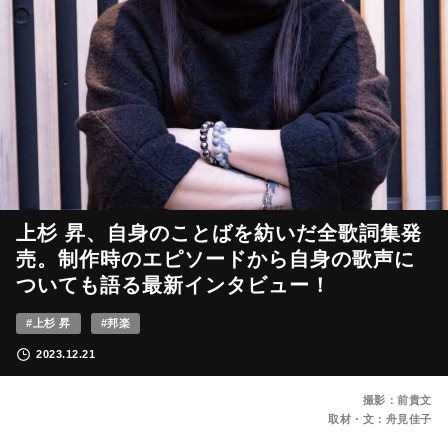
上杉 昇、自身のことばを紡いだ全歌詞集発
売。制作時のエピソードから自身の歌声に
ついても語る最新インタビュー！
#上杉 昇
#邦楽
2023.12.21
撮影：前貴文
取材・文：舟見佳子