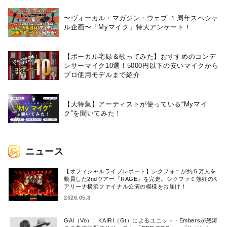
〜ヴォーカル・マガジン・ウェブ １周年スペシャ
ル企画〜「Myマイク」特大アンケート！
【ボーカル宅録＆歌ってみた】おすすめのコンデ
ンサーマイク10選！5000円以下の安いマイクから
プロ使用モデルまで紹介
【大特集】アーティストが使っている“Myマイ
ク”を聞いてみた！
ニュース
【オフィシャルライブレポート】シクフォニが約５万人を
動員した2ndツアー『RAGE』を完走。シクファミ熱狂のK
アリーナ横浜ファイナル公演の模様をお届け！
2026.05.8
GAI（Vo）、KAIRI（Gt）によるユニット・Embersが怒涛