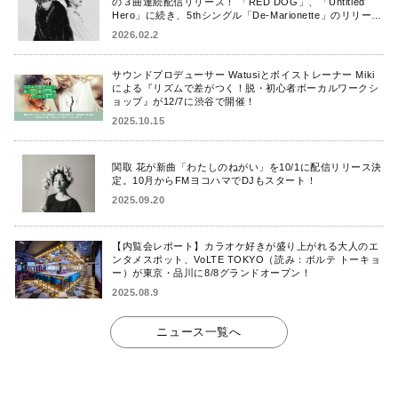
の３曲連続配信リリース！ 「RED DOG」、「Untitled
Hero」に続き、5thシングル「De-Marionette」のリリース
を発表！
2026.02.2
サウンドプロデューサー Watusiとボイストレーナー Miki
による『リズムで差がつく！脱・初心者ボーカルワークシ
ョップ』が12/7に渋谷で開催！
2025.10.15
関取 花が新曲「わたしのねがい」を10/1に配信リリース決
定。10月からFMヨコハマでDJもスタート！
2025.09.20
【内覧会レポート】カラオケ好きが盛り上がれる大人のエ
ンタメスポット、VoLTE TOKYO（読み：ボルテ トーキョ
ー）が東京・品川に8/8グランドオープン！
2025.08.9
ニュース一覧へ