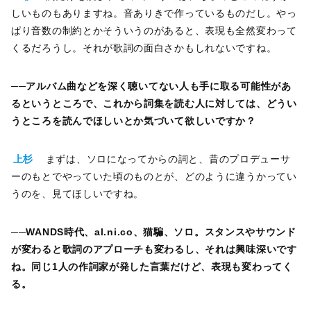
しいものもありますね。音ありきで作っているものだし。やっ
ぱり音数の制約とかそういうのがあると、表現も全然変わって
くるだろうし。それが歌詞の面白さかもしれないですね。
──
アルバム曲などを深く聴いてない人も手に取る可能性があ
るというところで、これから詞集を読む人に対しては、どうい
うところを読んでほしいとか気づいて欲しいですか？
上杉
まずは、ソロになってからの詞と、昔のプロデューサ
ーのもとでやっていた頃のものとが、どのように違うかってい
うのを、見てほしいですね。
──
WANDS時代、al.ni.co、猫騙、ソロ。スタンスやサウンド
が変わると歌詞のアプローチも変わるし、それは興味深いです
ね。同じ1人の作詞家が発した言葉だけど、表現も変わってく
る。