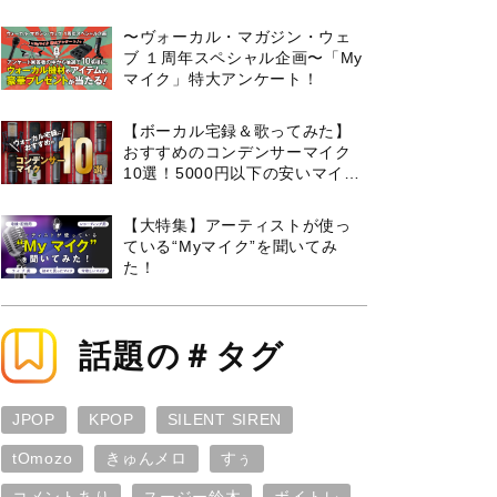
曲３選と攻略のコツもご紹介！
〜ヴォーカル・マガジン・ウェ
ブ １周年スペシャル企画〜「My
マイク」特大アンケート！
【ボーカル宅録＆歌ってみた】
おすすめのコンデンサーマイク
10選！5000円以下の安いマイク
からプロ使用モデルまで紹介
【大特集】アーティストが使っ
ている“Myマイク”を聞いてみ
た！
話題の＃タグ
JPOP
KPOP
SILENT SIREN
tOmozo
きゅんメロ
すぅ