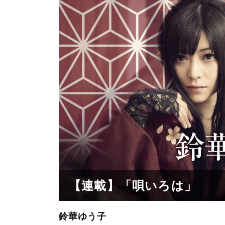
【連載】「唄いろは」
鈴華ゆう子