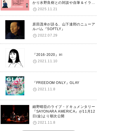
かり水野良樹との対談や自筆＆イラス
トで綴る自分史も掲載。さらに自身の
2025.11.21
誕生日12/18に渋谷で出版記念イベン
トを開催！
原田茂幸が語る、山下達郎のニューア
ルバム『SOFTLY』
2022.07.29
『2016-2020』iri
2021.11.10
『FREEDOM ONLY』GLAY
2021.11.8
細野晴臣のライブ・ドキュメンタリー
『SAYONARA AMERICA』が11月12
日(金)より順次公開
2021.11.8