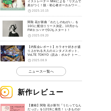
イストレーナー Mikiによる『リズムで
差がつく！脱・初心者ボーカルワーク
ショップ』が12/7に渋谷で開催！
2025.10.15
関取 花が新曲「わたしのねがい」を
10/1に配信リリース決定。10月から
FMヨコハマでDJもスタート！
2025.09.20
【内覧会レポート】カラオケ好きが盛
り上がれる大人のエンタメスポット、
VoLTE TOKYO（読み：ボルテ トーキ
ョー）が東京・品川に8/8グランドオ
2025.08.9
ープン！
ニュース一覧へ
新作レビュー
【書籍】関取 花が新刊『うたってなん
だっけ』を12/19に発売！ いきものが