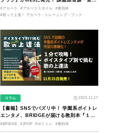
り用アプリを公開。
#アカペラ
#アカペラスタイル
#教則本
#歌って上達！ アカペラ・トレーニング・ブック
2025.11.17
コラム
【書籍】SNSでバズリ中！ 学園系ボイトレ
エンタメ、BRIDGEが届ける教則本『１分
で攻略！ ボイスタイプ別で挑む歌の上達
#BRIDGE
#JPOP
#ボイトレ
#教則本
法』が11/21に発売！