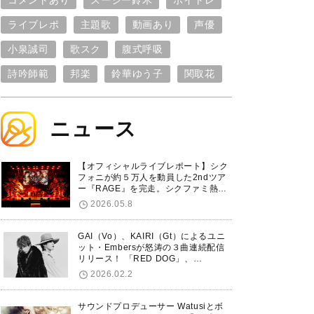
コメントあり
スージー鈴木
ボイトレ
ライブレポ
主題歌
動画あり
声優
小泉誠司
歌スク
腹式呼吸
詩吟師範
邦楽
鈴華ゆう子
関取花
ニュース
【オフィシャルライブレポート】シク
フォニが約５万人を動員した2ndツア
ー『RAGE』を完走。シクファミ熱狂
のKアリーナ横浜ファイナル公演の模
2026.05.8
様をお届け！
GAI（Vo）、KAIRI（Gt）によるユニ
ット・Embersが怒涛の３曲連続配信
リリース！ 「RED DOG」、
「Untitled Hero」に続き、5thシング
2026.02.2
ル「De-Marionette」のリリースを発
表！
サウンドプロデューサー Watusiとボ