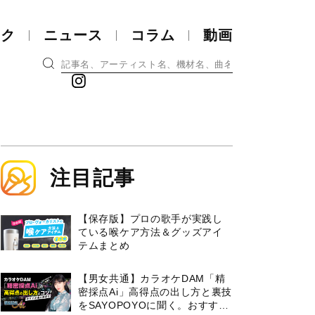
ック
ニュース
コラム
動画
注目記事
【保存版】プロの歌手が実践し
ている喉ケア⽅法＆グッズアイ
テムまとめ
【男女共通】カラオケDAM「精
密採点Ai」高得点の出し方と裏技
をSAYOPOYOに聞く。おすすめ