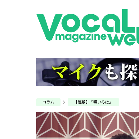
コラム
【連載】「唄いろは」