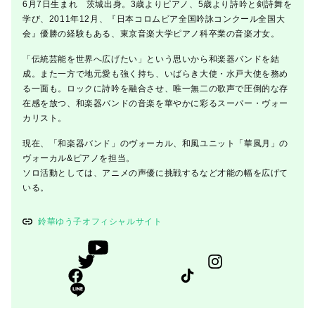
6月7日生まれ 茨城出身。3歳よりピアノ、5歳より詩吟と剣詩舞を
学び、2011年12月、『日本コロムビア全国吟詠コンクール全国大
会』優勝の経験もある、東京音楽大学ピアノ科卒業の音楽才女。
「伝統芸能を世界へ広げたい」という思いから和楽器バンドを結
成。また一方で地元愛も強く持ち、いばらき大使・水戸大使を務め
る一面も。ロックに詩吟を融合させ、唯一無二の歌声で圧倒的な存
在感を放つ、和楽器バンドの音楽を華やかに彩るスーパー・ヴォー
カリスト。
現在、「和楽器バンド」のヴォーカル、和風ユニット「華風月」の
ヴォーカル&ピアノを担当。
ソロ活動としては、アニメの声優に挑戦するなど才能の幅を広げて
いる。
鈴華ゆう子オフィシャルサイト