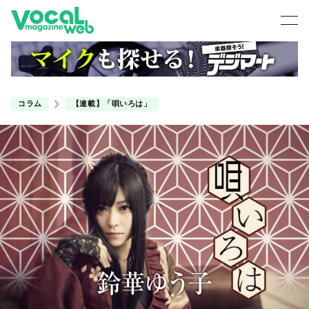
コラム
【連載】「唄いろは」