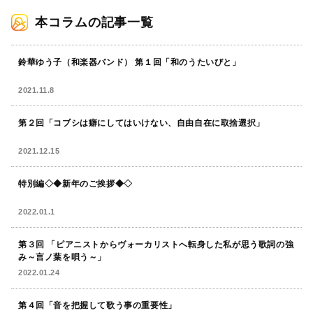
本コラムの記事一覧
鈴華ゆう子（和楽器バンド） 第１回「和のうたいびと」
2021.11.8
第２回「コブシは癖にしてはいけない、自由自在に取捨選択」
2021.12.15
特別編◇◆新年のご挨拶◆◇
2022.01.1
第３回 「ピアニストからヴォーカリストへ転身した私が思う歌詞の強
み～言ノ葉を唄う～」
2022.01.24
第４回「音を把握して歌う事の重要性」