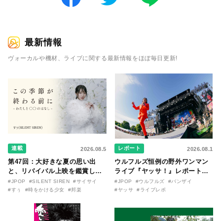
最新情報
ヴォーカルや機材、ライブに関する最新情報をほぼ毎日更新!
連載
レポート
2026.08.5
2026.08.1
第47回：大好きな夏の思い出
ウルフルズ恒例の野外ワンマン
と、リバイバル上映を鑑賞した
ライブ『ヤッサ！』レポート！
『時をかける少女』のおはなし
リリースから30年を迎えたアル
#JPOP
#SILENT SIREN
#サイサイ
#JPOP
#ウルフルズ
#バンザイ
〜SILENT SIREN・すぅ『この
バム『バンザイ』完全再現に、
#すぅ
#時をかける少女
#邦楽
#ヤッサ
#ライブレポ
季節が終わる前に〜わたしと〇
大阪に集まったファンが熱狂し
〇のはなし〜』
た日。