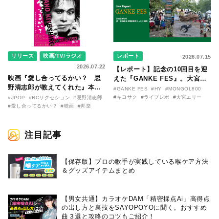
リリース
映画/TV/ラジオ
レポート
2026.07.15
2026.07.22
【レポート】記念の10回目を迎
映画『愛し合ってるかい？ 忌
えた『GANKE FES』。大宮エ
野清志郎が教えてくれた』本予
リー作『アイヌの神々の崖』を
#GANKE FES
#HY
#MONGOL800
告映像とキービジュアルがつい
前に、キヨサク
#キヨサク
#ライブレポ
#大宮エリー
#JPOP
#RCサクセション
#忌野清志郎
に解禁！ キヨシロー関連商品も
（MONGOL800）がウクレレで
#愛し合ってるかい？
#映画
#邦楽
続々と発売が決定！
熱唱。
注目記事
【保存版】プロの歌手が実践している喉ケア⽅法
＆グッズアイテムまとめ
【男女共通】カラオケDAM「精密採点Ai」高得点
の出し方と裏技をSAYOPOYOに聞く。おすすめ
曲３選と攻略のコツもご紹介！