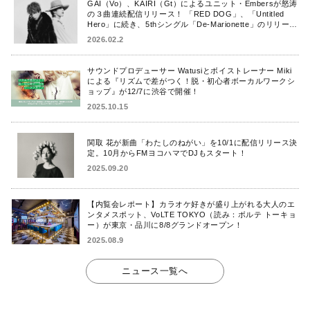
GAI（Vo）、KAIRI（Gt）によるユニット・Embersが怒涛
の３曲連続配信リリース！ 「RED DOG」、「Untitled
Hero」に続き、5thシングル「De-Marionette」のリリース
を発表！
2026.02.2
サウンドプロデューサー Watusiとボイストレーナー Miki
による『リズムで差がつく！脱・初心者ボーカルワークシ
ョップ』が12/7に渋谷で開催！
2025.10.15
関取 花が新曲「わたしのねがい」を10/1に配信リリース決
定。10月からFMヨコハマでDJもスタート！
2025.09.20
【内覧会レポート】カラオケ好きが盛り上がれる大人のエ
ンタメスポット、VoLTE TOKYO（読み：ボルテ トーキョ
ー）が東京・品川に8/8グランドオープン！
2025.08.9
ニュース一覧へ