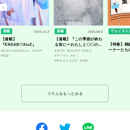
連載
連載
ヴォイスト
2024.12.3
2026.08.5
【連載】
【連載】『この季節が終わ
【特集】精
『ENGAB♡AtoZ』
る前に〜わたしと〇〇のは
ーナーたち
なし〜』
#ENVii GABRIELLA
#JPOP
#JPOP
#SILENT SIREN
ンタビュー
#邦楽
#サイサイ
#すぅ
#時をかける少女
#邦楽
コラムをもっとみる