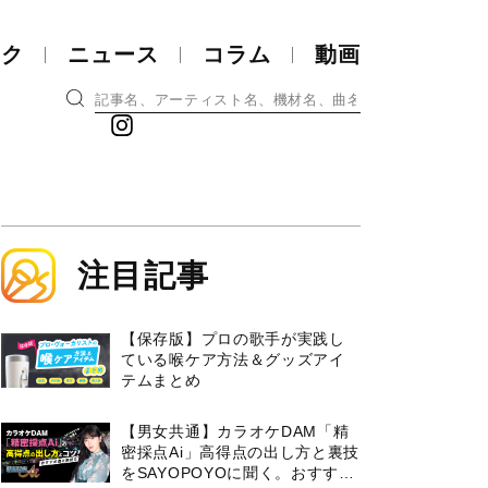
ック
ニュース
コラム
動画
注目記事
【保存版】プロの歌手が実践し
ている喉ケア⽅法＆グッズアイ
テムまとめ
【男女共通】カラオケDAM「精
密採点Ai」高得点の出し方と裏技
をSAYOPOYOに聞く。おすすめ