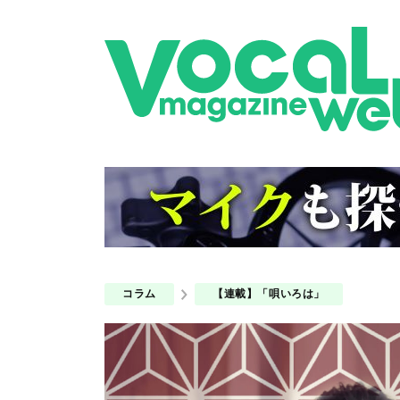
コラム
【連載】「唄いろは」