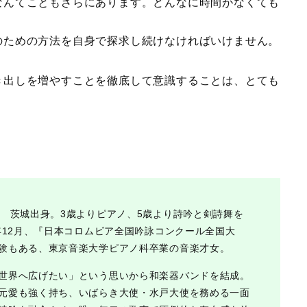
なんてこともざらにあります。どんなに時間がなくても
のための方法を自身で探求し続けなければいけません。
き出しを増やすことを徹底して意識することは、とても
れ 茨城出身。3歳よりピアノ、5歳より詩吟と剣詩舞を
1年12月、『日本コロムビア全国吟詠コンクール全国大
験もある、東京音楽大学ピアノ科卒業の音楽才女。
世界へ広げたい」という思いから和楽器バンドを結成。
元愛も強く持ち、いばらき大使・水戸大使を務める一面