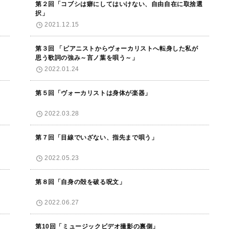
第２回「コブシは癖にしてはいけない、自由自在に取捨選
択」
2021.12.15
第３回 「ピアニストからヴォーカリストへ転身した私が
思う歌詞の強み～言ノ葉を唄う～」
2022.01.24
第５回「ヴォーカリストは身体が楽器」
2022.03.28
第７回「目線でいざない、指先まで唄う」
2022.05.23
第８回「自身の殻を破る呪文」
2022.06.27
第10回「ミュージックビデオ撮影の裏側」