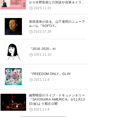
かり水野良樹との対談や自筆＆イラス
トで綴る自分史も掲載。さらに自身の
2025.11.21
誕生日12/18に渋谷で出版記念イベン
トを開催！
原田茂幸が語る、山下達郎のニューア
ルバム『SOFTLY』
2022.07.29
『2016-2020』iri
2021.11.10
『FREEDOM ONLY』GLAY
2021.11.8
細野晴臣のライブ・ドキュメンタリー
『SAYONARA AMERICA』が11月12
日(金)より順次公開
2021.11.8