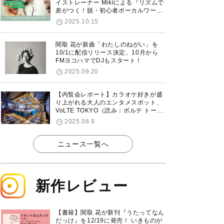
イストレーナー Mikiによる『リズムで
差がつく！脱・初心者ボーカルワーク
ショップ』が12/7に渋谷で開催！
2025.10.15
関取 花が新曲「わたしのねがい」を
10/1に配信リリース決定。10月から
FMヨコハマでDJもスタート！
2025.09.20
【内覧会レポート】カラオケ好きが盛
り上がれる大人のエンタメスポット、
VoLTE TOKYO（読み：ボルテ トーキ
ョー）が東京・品川に8/8グランドオ
2025.08.9
ープン！
ニュース一覧へ
新作レビュー
【書籍】関取 花が新刊『うたってなん
だっけ』を12/19に発売！ いきものが