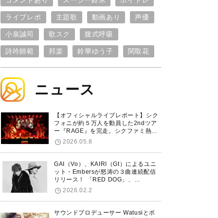
コメントあり
スージー鈴木
ボイトレ
ライブレポ
主題歌
動画あり
声優
小泉誠司
歌スク
腹式呼吸
詩吟師範
邦楽
鈴華ゆう子
関取花
ニュース
【オフィシャルライブレポート】シク
フォニが約５万人を動員した2ndツア
ー『RAGE』を完走。シクファミ熱狂
のKアリーナ横浜ファイナル公演の模
2026.05.8
様をお届け！
GAI（Vo）、KAIRI（Gt）によるユニ
ット・Embersが怒涛の３曲連続配信
リリース！ 「RED DOG」、
「Untitled Hero」に続き、5thシング
2026.02.2
ル「De-Marionette」のリリースを発
表！
サウンドプロデューサー Watusiとボ