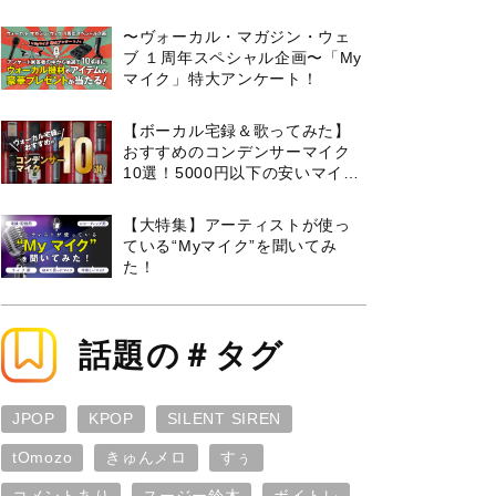
曲３選と攻略のコツもご紹介！
〜ヴォーカル・マガジン・ウェ
ブ １周年スペシャル企画〜「My
マイク」特大アンケート！
【ボーカル宅録＆歌ってみた】
おすすめのコンデンサーマイク
10選！5000円以下の安いマイク
からプロ使用モデルまで紹介
【大特集】アーティストが使っ
ている“Myマイク”を聞いてみ
た！
話題の＃タグ
JPOP
KPOP
SILENT SIREN
tOmozo
きゅんメロ
すぅ