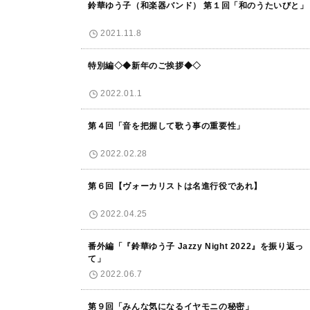
鈴華ゆう子（和楽器バンド） 第１回「和のうたいびと」
2021.11.8
特別編◇◆新年のご挨拶◆◇
2022.01.1
第４回「音を把握して歌う事の重要性」
2022.02.28
第６回【ヴォーカリストは名進行役であれ】
2022.04.25
番外編「『鈴華ゆう子 Jazzy Night 2022』を振り返っ
て」
2022.06.7
第９回「みんな気になるイヤモニの秘密」