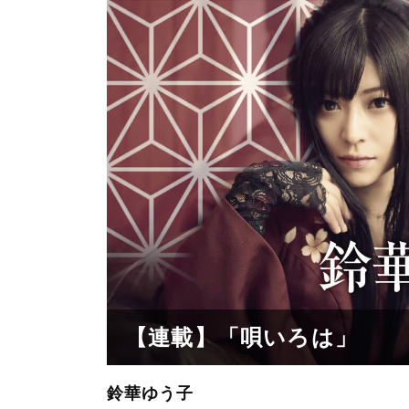
【連載】「唄いろは」
鈴華ゆう子