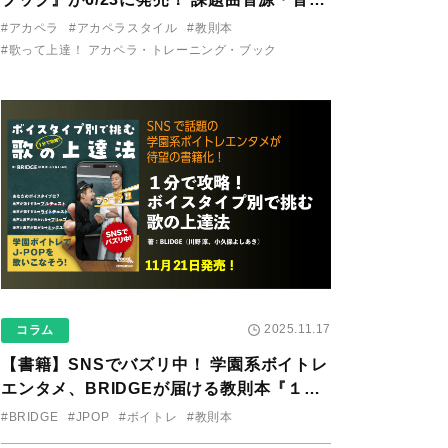
り用アプリを公開。
#アカペラ
#アカペラスタイル
#教則本
#歌って上達！ アカペラ・トレーニング・ブック
2025.11.17
コラム
【書籍】SNSでバズリ中！ 学園系ボイトレ
エンタメ、BRIDGEが届ける教則本『１分
で攻略！ ボイスタイプ別で挑む歌の上達
#BRIDGE
#JPOP
#ボイトレ
#教則本
法』が11/21に発売！