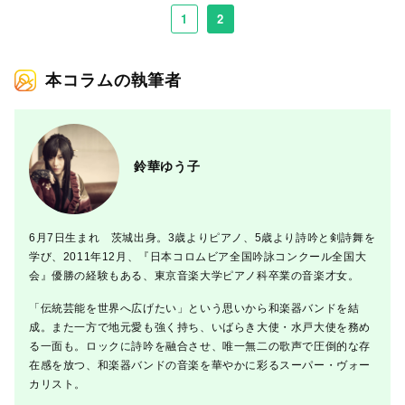
1
2
本コラムの執筆者
鈴華ゆう子
6月7日生まれ 茨城出身。3歳よりピアノ、5歳より詩吟と剣詩舞を
学び、2011年12月、『日本コロムビア全国吟詠コンクール全国大
会』優勝の経験もある、東京音楽大学ピアノ科卒業の音楽才女。
「伝統芸能を世界へ広げたい」という思いから和楽器バンドを結
成。また一方で地元愛も強く持ち、いばらき大使・水戸大使を務め
る一面も。ロックに詩吟を融合させ、唯一無二の歌声で圧倒的な存
在感を放つ、和楽器バンドの音楽を華やかに彩るスーパー・ヴォー
カリスト。