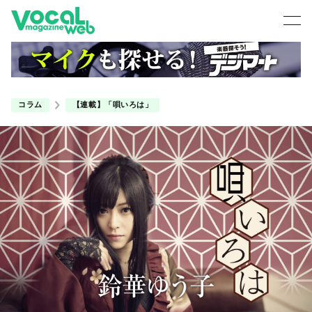
コラム
【連載】「唄いろは」