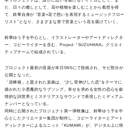
た、日々の癒しとして、花や植物を楽しむことから着想を得
て、鈴華自身が “音楽×花で想いを表現するミュージックフロー
リスト”となり、さまざまな形で音楽という花を届けていく。
鈴華ゆう子を中心とし、イラストレーターやアートディレクタ
ー、コピーライターを含む、Project『SUZUHANA』クリエイ
ティブチームで結成されている。
プロジェクト最初の音源が本日SNSにて投稿され、サビ部分が
公開となった。
「泥棒猫」と題された楽曲は、“少し背伸びした恋”をテーマに
描かれた小悪魔的なラブソング。幸せを求める女性の恋心を叙
情的な詞世界とミステリアスなサウンドで表現したミディアム
ナンバーとなっている。
同時に公開されたプロジェクト第一弾映像は、鈴華ゆう子を中
心としたクリエーター集団が制作し、コピーライターとアート
ディレクターによるユニット『KUMAMI』が、デジタル上に咲