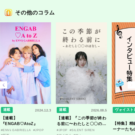
その他のコラム
連載
連載
ヴォイスト
2024.12.3
2026.08.5
【連載】
【連載】『この季節が終わ
【特集】精
『ENGAB♡AtoZ』
る前に〜わたしと〇〇のは
ーナーたち
なし〜』
#ENVii GABRIELLA
#JPOP
#JPOP
#SILENT SIREN
ンタビュー