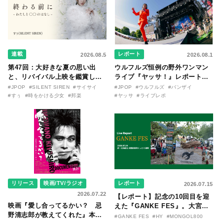
連載
レポート
2026.08.5
2026.08.1
第47回：大好きな夏の思い出
ウルフルズ恒例の野外ワンマン
と、リバイバル上映を鑑賞した
ライブ『ヤッサ！』レポート！
『時をかける少女』のおはなし
リリースから30年を迎えたアル
#JPOP
#SILENT SIREN
#サイサイ
#JPOP
#ウルフルズ
#バンザイ
〜SILENT SIREN・すぅ『この
バム『バンザイ』完全再現に、
#すぅ
#時をかける少女
#邦楽
#ヤッサ
#ライブレポ
季節が終わる前に〜わたしと〇
大阪に集まったファンが熱狂し
〇のはなし〜』
た日。
リリース
映画/TV/ラジオ
レポート
2026.07.15
2026.07.22
【レポート】記念の10回目を迎
映画『愛し合ってるかい？ 忌
えた『GANKE FES』。大宮エ
野清志郎が教えてくれた』本予
リー作『アイヌの神々の崖』を
#GANKE FES
#HY
#MONGOL800