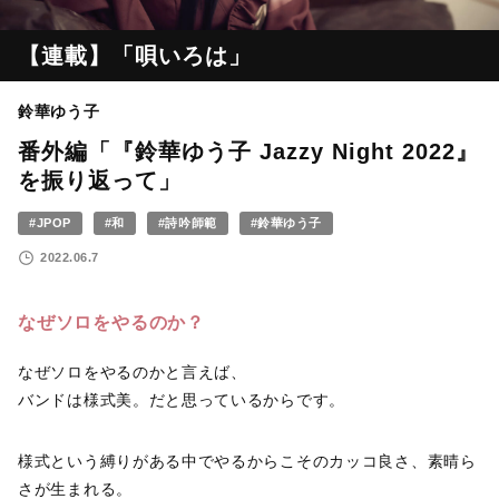
【連載】「唄いろは」
鈴華ゆう子
番外編「『鈴華ゆう子 Jazzy Night 2022』
を振り返って」
#JPOP
#和
#詩吟師範
#鈴華ゆう子
2022.06.7
なぜソロをやるのか？
なぜソロをやるのかと言えば、
バンドは様式美。だと思っているからです。
様式という縛りがある中でやるからこそのカッコ良さ、素晴ら
さが生まれる。