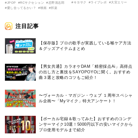
告映像とキービジュアルがつい
前に、キヨサク
#キヨサク
#ライブレポ
#大宮エリー
#JPOP
#RCサクセション
#忌野清志郎
に解禁！ キヨシロー関連商品も
（MONGOL800）がウクレレで
#愛し合ってるかい？
#映画
#邦楽
続々と発売が決定！
熱唱。
注目記事
【保存版】プロの歌手が実践している喉ケア⽅法
＆グッズアイテムまとめ
【男女共通】カラオケDAM「精密採点Ai」高得点
の出し方と裏技をSAYOPOYOに聞く。おすすめ
曲３選と攻略のコツもご紹介！
〜ヴォーカル・マガジン・ウェブ １周年スペシャ
ル企画〜「Myマイク」特大アンケート！
【ボーカル宅録＆歌ってみた】おすすめのコンデ
ンサーマイク10選！5000円以下の安いマイクから
プロ使用モデルまで紹介