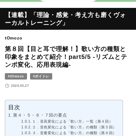
【連載】「理論・感覚・考え方も磨くヴォ
ーカルトレーニング」
tOmozo
第８回【目と耳で理解！】歌い方の種類と
印象をまとめて紹介！part5/5 -リズムとテ
ンポ変化、応用表現編-
#tOmozo
#ボイトレ
2024.03.27
目次
第４・５・６・７回の要点
１．音高変化による「歌い方」一覧（第４回）
２．音色変化による「歌い方」の種類（第５回）
３．音量変化による「歌い方」の種類（第６回）