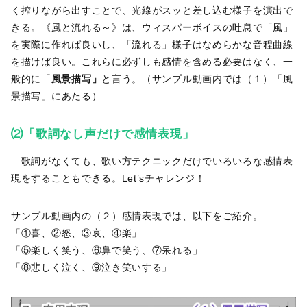
く搾りながら出すことで、光線がスッと差し込む様子を演出で
きる。《風と流れる～》は、ウィスパーボイスの吐息で「風」
を実際に作れば良いし、「流れる」様子はなめらかな音程曲線
を描けば良い。これらに必ずしも感情を含める必要はなく、一
般的に「
風景描写」
と言う。（サンプル動画内では（１）「風
景描写」にあたる）
⑵「歌詞なし声だけで感情表現」
歌詞がなくても、歌い方テクニックだけでいろいろな感情表
現をすることもできる。Let’sチャレンジ！
サンプル動画内の（２）感情表現では、以下をご紹介。
「①喜、②怒、③哀、④楽」
「⑤楽しく笑う、⑥鼻で笑う、⑦呆れる」
「⑧悲しく泣く、⑨泣き笑いする」