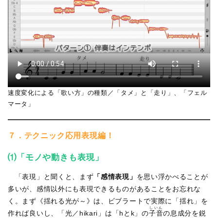
速度変化による「歌い方」の種類／「タメ」と「走り」、「フェル
マータ」
７．テクニック応用表現編！
⑴「モノや動きも表現」
「表現」と聞くと、まず
「感情表現」
を思い浮かべることが
多いが、感情以外にも表現できるものがあることをお忘れな
く。まず《揺れる光が～》は、ビブラートで実際に「揺れ」を
しいん
作れば良いし、「光／hikari」は「hとk」の
子音
の息成分を鋭