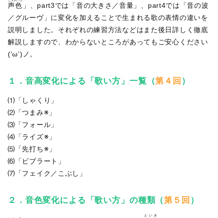
声色
」、part3では「音の大きさ／音量」、part4では「音の波
／グルーヴ」に変化を加えることで生まれる歌の表情の違いを
説明しました。それぞれの練習方法などはまた後日詳しく徹底
解説しますので、わからないところがあってもご安心ください
(‘ω’)ノ。
１
．
音高変化による「歌い方」一覧（
第４回
）
⑴「しゃくり」
⑵「つまみ※」
⑶「フォール」
⑷「ライズ※」
⑸「先打ち※」
⑹「ビブラート」
⑺「フェイク／こぶし」
２
．
音色変化による「歌い方」の種類（
第５回
）
といき