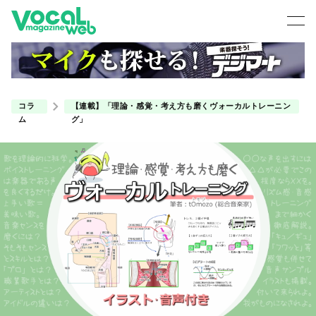
コラ
【連載】「理論・感覚・考え方も磨くヴォーカルトレーニン
ム
グ」