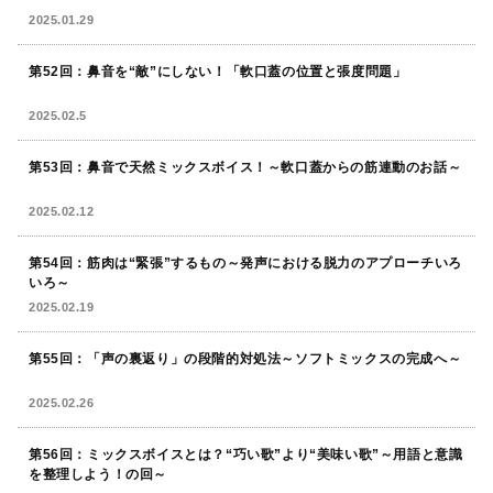
2025.01.29
第52回：鼻音を“敵”にしない！「軟口蓋の位置と張度問題」
2025.02.5
第53回：鼻音で天然ミックスボイス！～軟口蓋からの筋連動のお話～
2025.02.12
第54回：筋肉は“緊張”するもの～発声における脱力のアプローチいろ
いろ～
2025.02.19
第55回：「声の裏返り」の段階的対処法～ソフトミックスの完成へ～
2025.02.26
第56回：ミックスボイスとは？“巧い歌”より“美味い歌”～用語と意識
を整理しよう！の回～