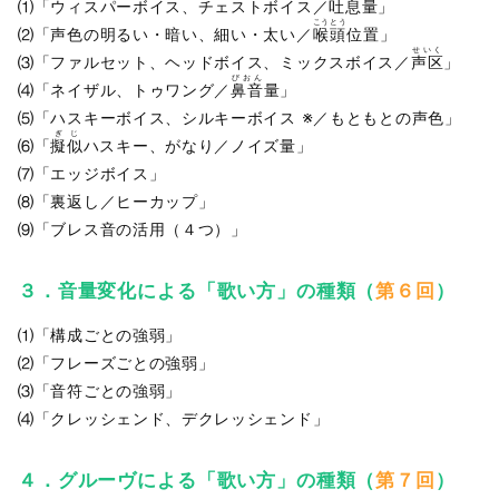
⑴「ウィスパーボイス、チェストボイス／
吐息
量」
こうとう
⑵「声色の明るい・暗い、細い・太い／
喉頭
位置」
せいく
⑶「ファルセット、ヘッドボイス、ミックスボイス／
声区
」
びおん
⑷「ネイザル、トゥワング／
鼻音
量」
⑸「ハスキーボイス、シルキーボイス ※／もともとの声色」
ぎじ
⑹「
擬似
ハスキー、がなり／ノイズ量」
⑺「エッジボイス」
⑻「裏返し／ヒーカップ」
⑼「ブレス音の活用（４つ）」
３．音量変化による「歌い方」の種類（
第６回
）
⑴「構成ごとの強弱」
⑵「フレーズごとの強弱」
⑶「音符ごとの強弱」
⑷「クレッシェンド、デクレッシェンド」
４．グルーヴによる「歌い方」の種類（
第７回
）