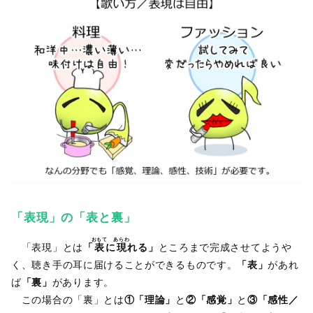
「表現」の「表と裏」
おもて
あらわ
「表現」とは
「
表
に
現
れる」
ところまで完成させてようや
く、聴き手の耳に届けることができるものです。
「表」
があれ
ば
「裏」
があります。
この場合の「裏」とは
①「理論」
と
②「感覚」
と
③「感性／