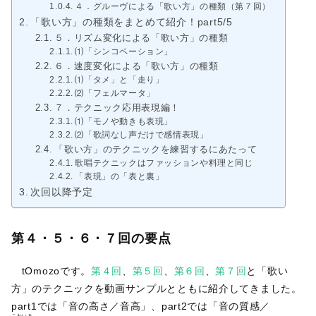
４．グルーヴによる「歌い方」の種類（第７回）
「歌い方」の種類をまとめて紹介！part5/5
５．リズム変化による「歌い方」の種類
⑴「シンコペーション」
６．速度変化による「歌い方」の種類
⑴「タメ」と「走り」
⑵「フェルマータ」
７．テクニック応用表現編！
⑴「モノや動きも表現」
⑵「歌詞なし声だけで感情表現」
「歌い方」のテクニックを練習するにあたって
歌唱テクニックはファッションや料理と同じ
「表現」の「表と裏」
次回以降予定
第４・５・６・７回の要点
tOmozoです。
第４回
、
第５回
、
第６回
、
第７回
と「歌い
方」のテクニックを動画サンプルとともに紹介してきました。
part1では「音の高さ／音高」、part2では「音の質感／
こわいろ