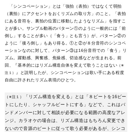
「シンコペーション」とは「強拍（表拍）ではなくて弱拍
（裏拍）にアクセントをおくリズムの取り方」のこと。「表拍
にある音符を、裏拍の位置に移動したようなリズム」を指すこ
とが多い。サンプル動画のパターン①のように一般的には「前
倒し」することが多い（「食う」とも言う）が、パターン②の
ように「後ろ倒し」もあり得る。①と②が８分音符のシンコペ
ーションなのに対して、パターン③は16分音符での「食う」リ
ズム。躍動感、興奮感、焦燥感、切迫感などが生まれる。前
回、『基本的にはリズム構造自体を変えて歌うことはない
（※
』と説明したが、シンコペーションは歌い手にある程度
注１）
自由に許されたリズム表現のひとつ。
「リズム構造を変える」とは「８ビートを16ビー
（※注１）
トにしたり、シャッフルビートにする」などで、これはバ
ンドメンバーに対して相談が必要になる範囲の高度なアレ
ンジ。カラオケの場合は、リズム構造はもちろん変更でき
ないので音源のビートに従って歌う必要があるが、シンコ