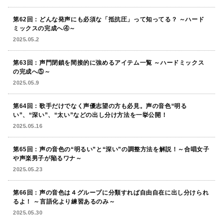
第62回：どんな発声にも必須な「抵抗圧」って知ってる？ ～ハード
ミックスの完成へ④～
2025.05.2
第63回：声門閉鎖を間接的に強めるアイテム一覧 ～ハードミックス
の完成へ⑤～
2025.05.9
第64回：歌手だけでなく声優志望の方も必見。声の音色“明る
い”、“深い”、“太い”などの出し分け方法を一挙公開！
2025.05.16
第65回：声の音色の“明るい”と“深い”の調整方法を解説！～合唱女子
や声楽男子が陥るワナ～
2025.05.23
第66回：声の音色は４グループに分類すれば自由自在に出し分けられ
るよ！ ～言語化より練習あるのみ～
2025.05.30