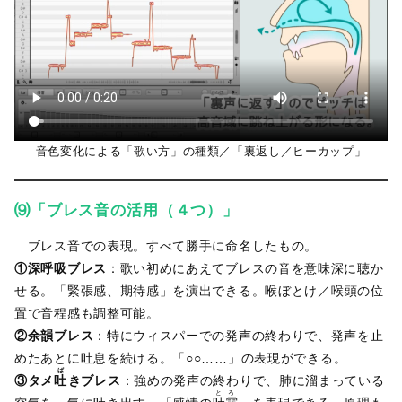
音色変化による「歌い方」の種類／「裏返し／ヒーカップ」
⑼「ブレス音の活用（４つ）」
ブレス音での表現。すべて勝手に命名したもの。
①深呼吸ブレス
：歌い初めにあえてブレスの音を意味深に聴か
せる。「緊張感、期待感」を演出できる。喉ぼとけ／喉頭の位
置で音程感も調整可能。
②余韻ブレス
：特にウィスパーでの発声の終わりで、発声を止
めたあとに吐息を続ける。「○○……」の表現ができる。
ば
③タメ
吐
きブレス
：強めの発声の終わりで、肺に溜まっている
とろ