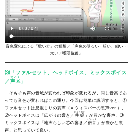
音色変化による「歌い方」の種類／「声色の明るい・暗い、細い・
太い／喉頭位置」
⑶「ファルセット、ヘッドボイス、ミックスボイス
せいく
／
声区
」
そもそも声の音域が変われば印象が変わるが、同じ音高であ
っても音色が変わればこの通り。今回は簡単に説明すると、①
ファルセットは息混じりの裏声（＝ウィスパーの裏声ver.）、
きょうめい
②ヘッドボイスは「広がりの響き／
共鳴
」が豊かな裏声、③
ばいおん
ミックスボイスは「地声らしい芯の響き／
倍音
」が豊かな裏
声、と思っていて良い。