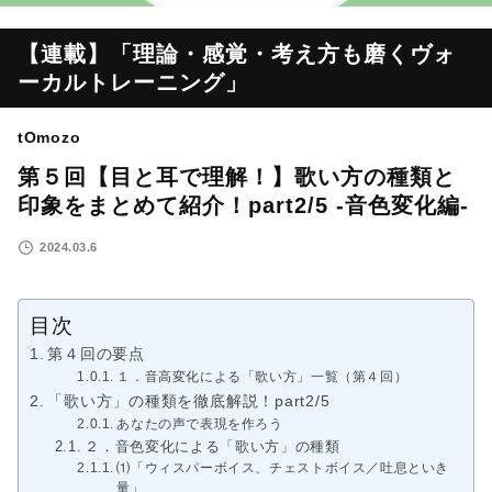
【連載】「理論・感覚・考え方も磨くヴォ
ーカルトレーニング」
tOmozo
第５回【目と耳で理解！】歌い方の種類と
印象をまとめて紹介！part2/5 -音色変化編-
2024.03.6
目次
第４回の要点
１．音高変化による「歌い方」一覧（第４回）
「歌い方」の種類を徹底解説！part2/5
あなたの声で表現を作ろう
２．音色変化による「歌い方」の種類
⑴「ウィスパーボイス、チェストボイス／吐息といき
量」