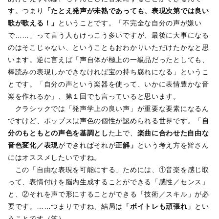
す。つまり
「たとえ発声が未熟であっても、表現次第では良い
歌が歌える！」
ということです。「不完全な自分の声が嫌い
で……」って言う人もけっこう多いですが、最後に大事になる
のはそこじゃない、ということもおわかりいただけたかなと思
います。逆に言えば「声自体が極上の一級品だったとしても、
棒読みの表現しかできなければ宝の持ち腐れになる」というこ
とです。「自分の声という楽器を使って、いかに表情豊かな音
楽を作れるか」、第１回でも言っていると思います。
クラシックでは「発声学上の良い声」が重要な要素になるん
ですけど、ポップスは声色の個性が認められる世界です。「
自
分のもともとの声色を基調とし
た上で、
楽曲に合わせた自由な
音色変化／表現
ができればそれが
正解」
という考え方を皆さん
にはオススメしたいですね。
この「自由な表現を可能にする」ためには、①音楽を感じ取
って、表情付けを脳内生成することができる「感性／センス」
と、②それを声で形にすることができる「技術／スキル」が必
要です。……つまりですね、結局は
「ボイトレも頑張れ」
とい
うことです（笑）。