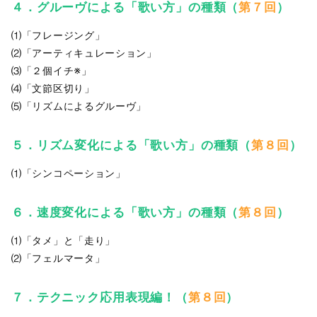
４．グルーヴによる「歌い方」の種類（
第７回
）
⑴「フレージング」
⑵「アーティキュレーション」
⑶「２個イチ※」
⑷「文節区切り」
⑸「リズムによるグルーヴ」
５．リズム変化による「歌い方」の種類
（
第８回
）
⑴「シンコペーション」
６．速度変化による「歌い方」の種類
（
第８回
）
⑴「タメ」と「走り」
⑵「フェルマータ」
７．テクニック応用表現編！
（
第８回
）