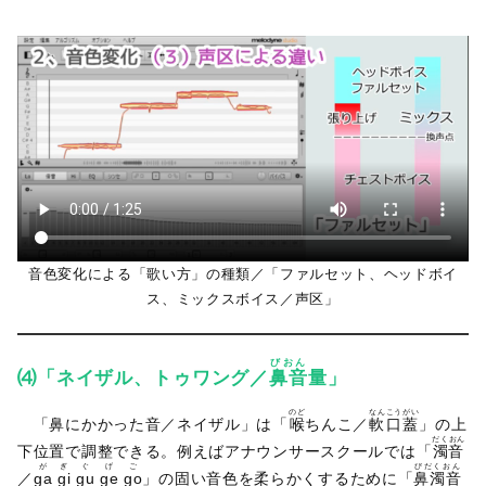
音色変化による「歌い方」の種類／「ファルセット、ヘッドボイ
ス、ミックスボイス／声区」
びおん
⑷「ネイザル、トゥワング／
鼻音
量」
のど
なんこうがい
「鼻にかかった音／ネイザル」は「
喉
ちんこ／
軟口蓋
」の上
だくおん
下位置で調整できる。例えばアナウンサースクールでは「
濁音
が
ぎ
ぐ
げ
ご
びだくおん
／
ga
gi
gu
ge
go
」の固い音色を柔らかくするために「
鼻濁音