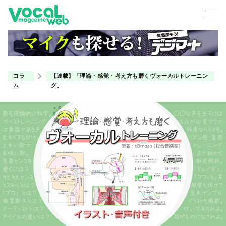
コラ
【連載】「理論・感覚・考え方も磨くヴォーカルトレーニン
ム
グ」