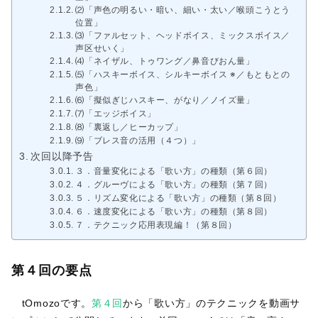
⑵「声色の明るい・暗い、細い・太い／喉頭こうとう
位置」
⑶「ファルセット、ヘッドボイス、ミックスボイス／
声区せいく」
⑷「ネイザル、トゥワング／鼻音びおん量」
⑸「ハスキーボイス、シルキーボイス ※／もともとの
声色」
⑹「擬似ぎじハスキー、がなり／ノイズ量」
⑺「エッジボイス」
⑻「裏返し／ヒーカップ」
⑼「ブレス音の活用（４つ）」
次回以降予告
３．音量変化による「歌い方」の種類（第６回）
４．グルーヴによる「歌い方」の種類（第７回）
５．リズム変化による「歌い方」の種類（第８回）
６．速度変化による「歌い方」の種類（第８回）
７．テクニック応用表現編！（第８回）
第４回の要点
tOmozoです。
第４回
から「歌い方」のテクニックを動画サ