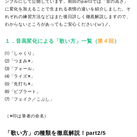
ンプルにして公開しています。前回のpart1では「音の高さ」
に変化を加えることで生まれる表情の違いを紹介しました。そ
れぞれの練習方法などはまた後日詳しく徹底解説しますので、
わからないところがあってもご安心ください(‘ω’)ノ。
１
．
音高変化による「歌い方」一覧（
第４回
）
⑴「しゃくり」
⑵「つまみ※」
⑶「フォール」
⑷「ライズ※」
⑸「先打ち※」
⑹「ビブラート」
⑺「フェイク／こぶし」
（※印は筆者の命名）
「歌い方」の種類を徹底解説！part2/5