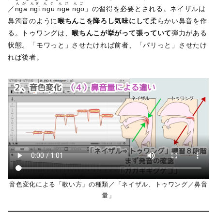
んが
んぎ
んぐ
んげ
んご
／
nga
ngi
ngu
nge
ngo
」の習得を必要とされる。ネイザルは
鼻濁音のように
喉ちんこを降ろし気味にして
柔らかい鼻音を作
る。トゥワングは、
喉ちんこが挙がって張っていて
弾力がある
状態。「モワっと」させたければ前者、「パリっと」させたけ
れば後者。
音色変化による「歌い方」の種類／「ネイザル、トゥワング／鼻音
量」