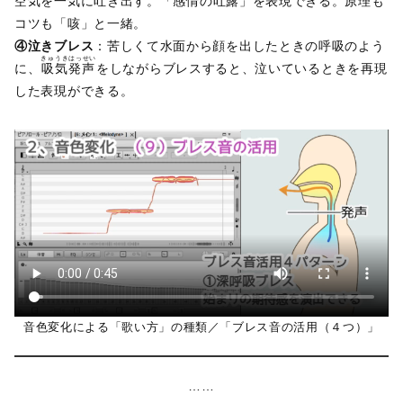
空気を一気に吐き出す。「感情の
吐露
」を表現できる。原理も
コツも「咳」と一緒。
④泣きブレス
：苦しくて水面から顔を出したときの呼吸のよう
きゅうきはっせい
に、
吸気発声
をしながらブレスすると、泣いているときを再現
した表現ができる。
音色変化による「歌い方」の種類／「ブレス音の活用（４つ）」
……