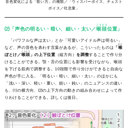
音色変化による「歌い方」の種類／「ウィスパーボイス、チェスト
ボイス／吐息量」
こうとう
⑵「声色の明るい・暗い、細い・太い／
喉頭
位置」
「パワフルな声は太い」とか「可愛いアイドル声は明るい」
のど
など、声の音色を表わす言葉があるが、こういったものは
「
喉
こうとう
ぼとけ／
喉頭
」の上下位置
（縦方向）
を調整
することで作り分
けることができる。顎・舌の位置にも影響を受けながら、喉頭
を下げる筋肉で調整する。10段階で作り分けができると自由な
声色が手に入る。「明るい・暗い、細い・太い」のほかにも
「浅い・深い、軽い・重い、鋭い・鈍い」のニュアンスの違い
も、⑴の横方向、⑵の上下方向の動きの組み合わせによって作
りわけることができる。詳しくは後日。