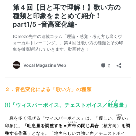
２
．
音色変化による「歌い方」の種類
といき
⑴「ウィスパーボイス、チェストボイス／
吐息
量」
はかな
息を多く混ぜる「ウィスパーボイス」は、「優しい、
儚
い」
せいたい
印象に。
「吐息量を調整する＝
声帯
の閉じ具合
（横方向）
を調
整する作業」
となる。「地声らしい力強い声／チェストボイ