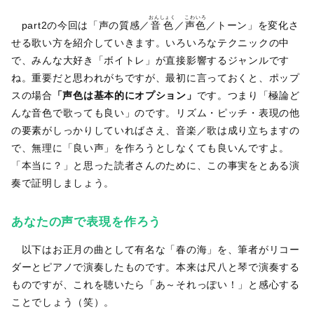
おんしょく
こわいろ
part2の今回は「声の質感／
音色
／
声色
／トーン」を変化さ
せる歌い方を紹介していきます。いろいろなテクニックの中
で、みんな大好き「ボイトレ」が直接影響するジャンルです
ね。重要だと思われがちですが、最初に言っておくと、ポップ
スの場合
「声色は基本的にオプション」
です。つまり「極論ど
んな音色で歌っても良い」のです。リズム・ピッチ・表現の他
の要素がしっかりしていればさえ、音楽／歌は成り立ちますの
で、無理に「良い声」を作ろうとしなくても良いんですよ。
「本当に？」と思った読者さんのために、この事実をとある演
奏で証明しましょう。
あなたの声で表現を作ろう
以下はお正月の曲として有名な「春の海」を、筆者がリコー
ダーとピアノで演奏したものです。本来は尺八と琴で演奏する
ものですが、これを聴いたら「あ～それっぽい！」と感心する
ことでしょう（笑）。