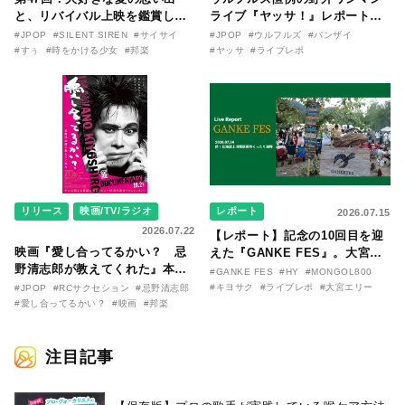
と、リバイバル上映を鑑賞した
ライブ『ヤッサ！』レポート！
『時をかける少女』のおはなし
リリースから30年を迎えたアル
#JPOP
#SILENT SIREN
#サイサイ
#JPOP
#ウルフルズ
#バンザイ
〜SILENT SIREN・すぅ『この
バム『バンザイ』完全再現に、
#すぅ
#時をかける少女
#邦楽
#ヤッサ
#ライブレポ
季節が終わる前に〜わたしと〇
大阪に集まったファンが熱狂し
〇のはなし〜』
た日。
リリース
映画/TV/ラジオ
レポート
2026.07.15
2026.07.22
【レポート】記念の10回目を迎
映画『愛し合ってるかい？ 忌
えた『GANKE FES』。大宮エ
野清志郎が教えてくれた』本予
リー作『アイヌの神々の崖』を
#GANKE FES
#HY
#MONGOL800
告映像とキービジュアルがつい
前に、キヨサク
#キヨサク
#ライブレポ
#大宮エリー
#JPOP
#RCサクセション
#忌野清志郎
に解禁！ キヨシロー関連商品も
（MONGOL800）がウクレレで
#愛し合ってるかい？
#映画
#邦楽
続々と発売が決定！
熱唱。
注目記事