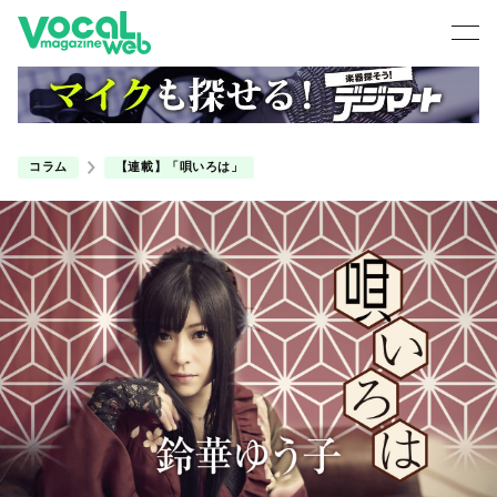
コラム
【連載】「唄いろは」