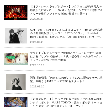
【オフィシャルライブレポート】シクフォニが約５万人を
動員した2ndツアー『RAGE』を完走。シクファミ熱狂のK
アリーナ横浜ファイナル公演の模様をお届け！
2026.05.8
GAI（Vo）、KAIRI（Gt）によるユニット・Embersが怒涛
の３曲連続配信リリース！ 「RED DOG」、「Untitled
Hero」に続き、5thシングル「De-Marionette」のリリース
を発表！
2026.02.2
サウンドプロデューサー Watusiとボイストレーナー Miki
による『リズムで差がつく！脱・初心者ボーカルワークシ
ョップ』が12/7に渋谷で開催！
2025.10.15
関取 花が新曲「わたしのねがい」を10/1に配信リリース決
定。10月からFMヨコハマでDJもスタート！
2025.09.20
【内覧会レポート】カラオケ好きが盛り上がれる大人のエ
ンタメスポット、VoLTE TOKYO（読み：ボルテ トーキョ
ー）が東京・品川に8/8グランドオープン！