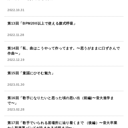
2022.10.31
第13回「BPM200以上で使える腹式呼吸」
2022.11.28
第14回「私、曲はこうやって作ってます。〜思うがままに口ずさんで
作曲〜」
2022.12.19
第15回「童謡にひそむ魅力」
2023.01.30
第16回「歌手になりたいと思った頃の思い出（前編)〜音大進学ま
で〜」
2023.02.28
第17回「歌手でいられる居場所に辿り着くまで （後編）〜音大卒業
から和楽器バンドが生まれる寸前まで〜」