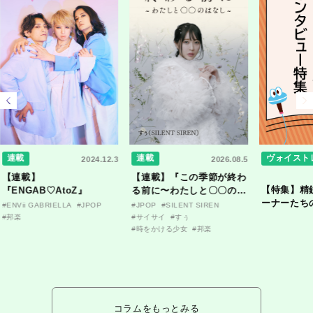
連載
連載
ヴォイスト
2024.12.3
2026.08.5
【連載】
【連載】『この季節が終わ
【特集】精
『ENGAB♡AtoZ』
る前に〜わたしと〇〇のは
ーナーたち
なし〜』
#ENVii GABRIELLA
#JPOP
#JPOP
#SILENT SIREN
ンタビュー
#邦楽
#サイサイ
#すぅ
#時をかける少女
#邦楽
コラムをもっとみる