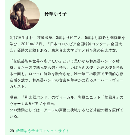
鈴華ゆう子
6月7日生まれ 茨城出身。3歳よりピアノ、5歳より詩吟と剣詩舞を
学び、2011年12月、『日本コロムビア全国吟詠コンクール全国大
会』優勝の経験もある、東京音楽大学ピアノ科卒業の音楽才女。
「伝統芸能を世界へ広げたい」という思いから和楽器バンドを結
成。また一方で地元愛も強く持ち、いばらき大使・水戸大使を務め
る一面も。ロックに詩吟を融合させ、唯一無二の歌声で圧倒的な存
在感を放つ、和楽器バンドの音楽を華やかに彩るスーパー・ヴォー
カリスト。
現在、「和楽器バンド」のヴォーカル、和風ユニット「華風月」の
ヴォーカル&ピアノを担当。
ソロ活動としては、アニメの声優に挑戦するなど才能の幅を広げて
いる。
鈴華ゆう子オフィシャルサイト