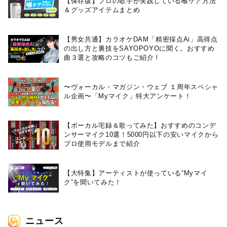
【保存版】プロの歌手が実践している喉ケア⽅法
＆グッズアイテムまとめ
【男女共通】カラオケDAM「精密採点Ai」高得点
の出し方と裏技をSAYOPOYOに聞く。おすすめ
曲３選と攻略のコツもご紹介！
〜ヴォーカル・マガジン・ウェブ １周年スペシャ
ル企画〜「Myマイク」特大アンケート！
【ボーカル宅録＆歌ってみた】おすすめのコンデ
ンサーマイク10選！5000円以下の安いマイクから
プロ使用モデルまで紹介
【大特集】アーティストが使っている“Myマイ
ク”を聞いてみた！
ニュース