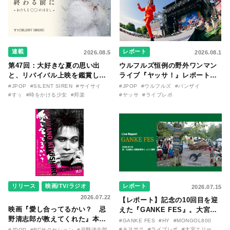
連載
レポート
2026.08.5
2026.08.1
第47回：大好きな夏の思い出
ウルフルズ恒例の野外ワンマン
と、リバイバル上映を鑑賞した
ライブ『ヤッサ！』レポート！
『時をかける少女』のおはなし
リリースから30年を迎えたアル
#JPOP
#SILENT SIREN
#サイサイ
#JPOP
#ウルフルズ
#バンザイ
〜SILENT SIREN・すぅ『この
バム『バンザイ』完全再現に、
#すぅ
#時をかける少女
#邦楽
#ヤッサ
#ライブレポ
季節が終わる前に〜わたしと〇
大阪に集まったファンが熱狂し
〇のはなし〜』
た日。
リリース
映画/TV/ラジオ
レポート
2026.07.15
2026.07.22
【レポート】記念の10回目を迎
映画『愛し合ってるかい？ 忌
えた『GANKE FES』。大宮エ
野清志郎が教えてくれた』本予
リー作『アイヌの神々の崖』を
#GANKE FES
#HY
#MONGOL800
告映像とキービジュアルがつい
前に、キヨサク
#キヨサク
#ライブレポ
#大宮エリー
#JPOP
#RCサクセション
#忌野清志郎