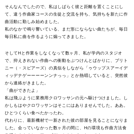
そんなんでしたので、私はしばらく彼と距離を置くことにし
て、違う作曲家コースの生徒と交流を持ち、気持ちを新たに作
曲活動に勤しみ始めました。
私のなかで鳴り響いている、まだ形にならない曲たちが、毎日
毎日私に曲を作るように煽ってきました。
そしてHと作業をしなくなって数ヶ月、私が学内のスタジオ
で、抑えきれない作曲への衝動をぶつけんとばかりに、ブリト
ニー（・スピアーズ）の真似をしながら「ゥウップスアーイデ
ィッデナゲーーーーンンナっっ」とか熱唱していると、突然彼
から連絡がきました。
「曲ができたよ」
私は飛ぶように業務用クロワッサンの元へ駆けつけました。し
かしもはやクロワッサンはそこにはありませんでした。ああ。
ひとつくらい食べたかったわ。
代わりに、最新機材で一新された彼の部屋を見ることになりま
した。会っていなかった数ヶ月の間に、Hの環境も作曲方法食