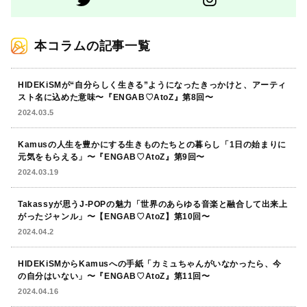
本コラムの記事一覧
HIDEKiSMが“自分らしく生きる”ようになったきっかけと、アーティ
スト名に込めた意味〜『ENGAB♡AtoZ』第8回〜
2024.03.5
Kamusの人生を豊かにする生きものたちとの暮らし「1日の始まりに
元気をもらえる」〜『ENGAB♡AtoZ』第9回〜
2024.03.19
Takassyが思うJ-POPの魅力「世界のあらゆる音楽と融合して出来上
がったジャンル」〜【ENGAB♡AtoZ】第10回〜
2024.04.2
HIDEKiSMからKamusへの手紙「カミュちゃんがいなかったら、今
の自分はいない」〜『ENGAB♡AtoZ』第11回〜
2024.04.16