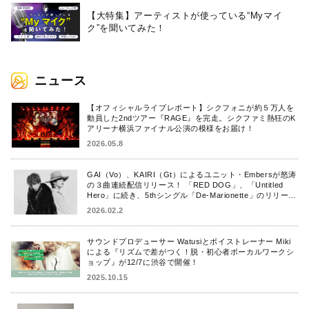
【大特集】アーティストが使っている“Myマイ
ク”を聞いてみた！
ニュース
【オフィシャルライブレポート】シクフォニが約５万人を
動員した2ndツアー『RAGE』を完走。シクファミ熱狂のK
アリーナ横浜ファイナル公演の模様をお届け！
2026.05.8
GAI（Vo）、KAIRI（Gt）によるユニット・Embersが怒涛
の３曲連続配信リリース！ 「RED DOG」、「Untitled
Hero」に続き、5thシングル「De-Marionette」のリリース
を発表！
2026.02.2
サウンドプロデューサー Watusiとボイストレーナー Miki
による『リズムで差がつく！脱・初心者ボーカルワークシ
ョップ』が12/7に渋谷で開催！
2025.10.15