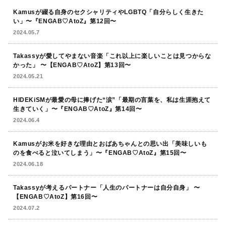
Kamusが綴る自身のセクシャリティやLGBTQ「自分らしく生きた
い」〜『ENGAB♡AtoZ』第12回〜
2024.05.7
Takassyが愛してやまない音楽「これ以上に楽しいことは見つからな
かった」 〜【ENGAB♡AtoZ】第13回〜
2024.05.21
HIDEKiSMが最愛の母に捧げた“涙”「最期の言葉を、私は生涯抱えて
生きていく」〜『ENGAB♡AtoZ』第14回〜
2024.06.4
Kamusがお米を好きな理由とおばあちゃんとの思い出「美味しいも
のを食べると泣いてしまう」〜『ENGAB♡AtoZ』第15回〜
2024.06.18
Takassyが考えるパートナー「人生のパートナーは自分自身」 〜
【ENGAB♡AtoZ】第16回〜
2024.07.2