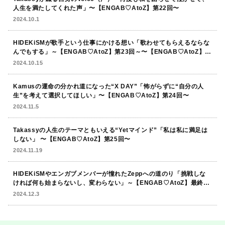
人生を満たしてくれた声」〜【ENGAB♡AtoZ】第22回〜
2024.10.1
HIDEKiSMが歌手という仕事にかける想い「歌わせてもらえるならな
んでもする」～【ENGAB♡AtoZ】第23回～〜【ENGAB♡AtoZ】第
23回〜
2024.10.15
Kamusの運命の分かれ道になった“X DAY”「怖がらずに“自分の人
生”を考えて選択してほしい」〜【ENGAB♡AtoZ】第24回〜
2024.11.5
Takassyの人生のテーマともいえる“Yetマインド”「私は私に満足は
しない」 〜【ENGAB♡AtoZ】第25回〜
2024.11.19
HIDEKiSMやエンガブメンバーが憧れたZeppへの道のり「挑戦しな
ければ何も始まらないし、変わらない」～【ENGAB♡AtoZ】最終回
～
2024.12.3