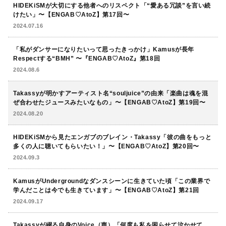
HIDEKiSMが大切にする他者へのリスペクト「“愛ある冗談”を言い続
けたい」〜【ENGAB♡AtoZ】第17回〜
2024.07.16
「私がダンサーになりたいって思ったきっかけ」Kamusが長年
Respectする“BMH” 〜『ENGAB♡AtoZ』第18回
2024.08.6
Takassyが明かすアーティスト名“souljuice”の由来「楽曲は魂を混
ぜ合わせたジュースみたいなもの」〜【ENGAB♡AtoZ】第19回〜
2024.08.20
HIDEKiSMから見たエンガブのブレイン・Takassy「彼の曲をもっと
多くの人に聴いてもらいたい！」〜【ENGAB♡AtoZ】第20回〜
2024.09.3
KamusがUndergroundなダンスシーンに生きていた頃「この業界で
学んだことは今でも生きています」〜【ENGAB♡AtoZ】第21回
2024.09.17
Takassyが綴る自身のVoice（声）「何度も私を困らせて泣かせて、