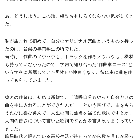
あ。どうしよう。この話、絶対おもしろくならない気がしてき
た。
私が生まれて初めて、自分のオリジナル楽曲というものを持っ
たのは、音楽の専門学生の頃でした。
当時は、作曲のノウハウも、トラックを作るノウハウも、機材
も持っていなかったので、学内で知り合った“作曲家コース”と
いう学科に所属していた男性Hと仲良くなり、彼に主に曲を作
ってもらっていました。
彼との作業は、初めは新鮮で、「嗚呼自分もやっと自分だけの
曲を手に入れることができたんだ！」という喜びで、曲をもら
うたびに喜び勇んで、人生の闇に焦点を当てた歌詞ですとか、
人間の儚さについて書いた歌詞ですとかを書き殴りまくってい
ました。
暗黒時代と呼んでいる高校生活が終わってから数ヶ月しか経っ