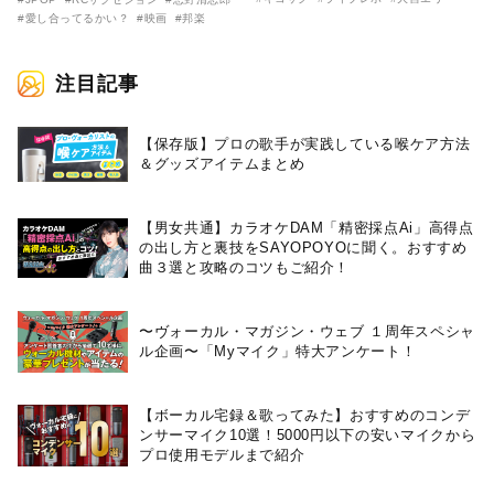
に解禁！ キヨシロー関連商品も
（MONGOL800）がウクレレで
#愛し合ってるかい？
#映画
#邦楽
続々と発売が決定！
熱唱。
注目記事
【保存版】プロの歌手が実践している喉ケア⽅法
＆グッズアイテムまとめ
【男女共通】カラオケDAM「精密採点Ai」高得点
の出し方と裏技をSAYOPOYOに聞く。おすすめ
曲３選と攻略のコツもご紹介！
〜ヴォーカル・マガジン・ウェブ １周年スペシャ
ル企画〜「Myマイク」特大アンケート！
【ボーカル宅録＆歌ってみた】おすすめのコンデ
ンサーマイク10選！5000円以下の安いマイクから
プロ使用モデルまで紹介