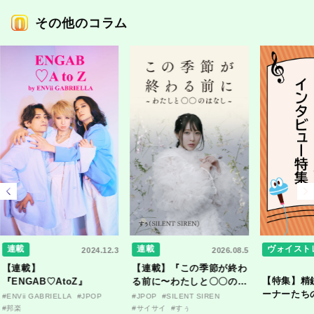
その他のコラム
連載
連載
ヴォイスト
2024.12.3
2026.08.5
【連載】
【連載】『この季節が終わ
【特集】精
『ENGAB♡AtoZ』
る前に〜わたしと〇〇のは
ーナーたち
なし〜』
#ENVii GABRIELLA
#JPOP
#JPOP
#SILENT SIREN
ンタビュー
#邦楽
#サイサイ
#すぅ