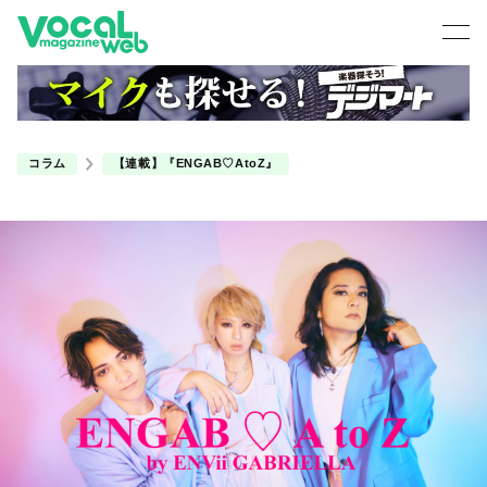
コラム
【連載】『ENGAB♡AtoZ』