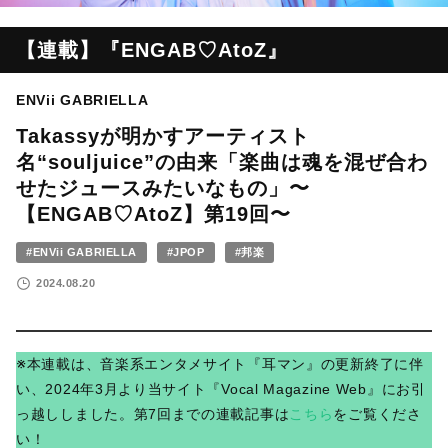
【連載】『ENGAB♡AtoZ』
ENVii GABRIELLA
Takassyが明かすアーティスト
名“souljuice”の由来「楽曲は魂を混ぜ合わ
せたジュースみたいなもの」〜
【ENGAB♡AtoZ】第19回〜
#ENVii GABRIELLA
#JPOP
#邦楽
2024.08.20
※本連載は、音楽系エンタメサイト『耳マン』の更新終了に伴
い、2024年3月より当サイト『Vocal Magazine Web』にお引
っ越ししました。第7回までの連載記事は
こちら
をご覧くださ
い！