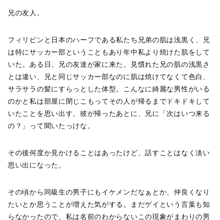
兄の友人。
フィリピンと日本のハーフである私たち兄弟の肌は浅黒く、兄
は特にサッカー部ということもあり年中私より焼けた肌をして
いた。ある日、兄の友達が家に来た。見慣れた兄の肌の浅黒さ
とは違い、兄と同じサッカー部なのに肌は焼けてなくて色白、
サラサラの髪にすらっとした体型。こんなに綺麗な男性がいる
のかと私は部屋に閉じこもってその人が帰るまでドキドキして
いたことを思い出す。彼が帰ったあとに、兄に「次はいつ来る
の？」って聞いたっけな。
その後何度か見かけることはあったけど、話すことはなく淡い
思い出になった。
その頃から同級生の男子にもイケメンだなぁとか、仲良くなり
たいとか思うことが増えた気がする。まだゲイという言葉も知
らなかったので、私は名前のわからないこの現象がまわりの男