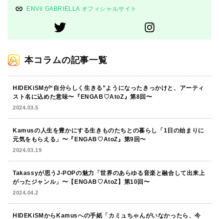
ENVii GABRIELLA オフィシャルサイト
本コラムの記事一覧
HIDEKiSMが“自分らしく生きる”ようになったきっかけと、アーティ
スト名に込めた意味〜『ENGAB♡AtoZ』第8回〜
2024.03.5
Kamusの人生を豊かにする生きものたちとの暮らし「1日の始まりに
元気をもらえる」〜『ENGAB♡AtoZ』第9回〜
2024.03.19
Takassyが思うJ-POPの魅力「世界のあらゆる音楽と融合して出来上
がったジャンル」〜【ENGAB♡AtoZ】第10回〜
2024.04.2
HIDEKiSMからKamusへの手紙「カミュちゃんがいなかったら、今