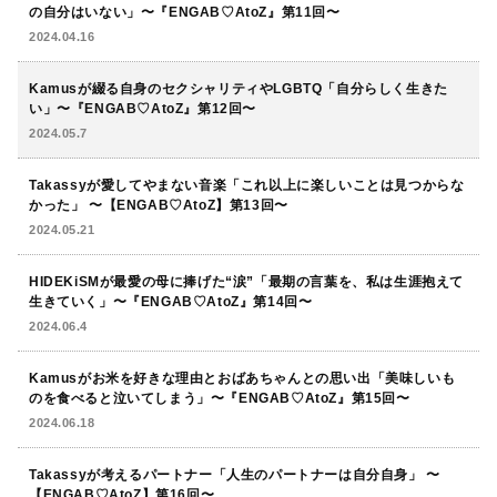
の自分はいない」〜『ENGAB♡AtoZ』第11回〜
2024.04.16
Kamusが綴る自身のセクシャリティやLGBTQ「自分らしく生きた
い」〜『ENGAB♡AtoZ』第12回〜
2024.05.7
Takassyが愛してやまない音楽「これ以上に楽しいことは見つからな
かった」 〜【ENGAB♡AtoZ】第13回〜
2024.05.21
HIDEKiSMが最愛の母に捧げた“涙”「最期の言葉を、私は生涯抱えて
生きていく」〜『ENGAB♡AtoZ』第14回〜
2024.06.4
Kamusがお米を好きな理由とおばあちゃんとの思い出「美味しいも
のを食べると泣いてしまう」〜『ENGAB♡AtoZ』第15回〜
2024.06.18
Takassyが考えるパートナー「人生のパートナーは自分自身」 〜
【ENGAB♡AtoZ】第16回〜