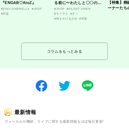
【特集】精
『ENGAB♡AtoZ』
る前に〜わたしと〇〇のは
ーナーたち
なし〜』
#ENVii GABRIELLA
#JPOP
#JPOP
#SILENT SIREN
ンタビュー
#邦楽
#サイサイ
#すぅ
#時をかける少女
#邦楽
コラムをもっとみる
最新情報
ヴォーカルや機材、ライブに関する最新情報をほぼ毎日更新!