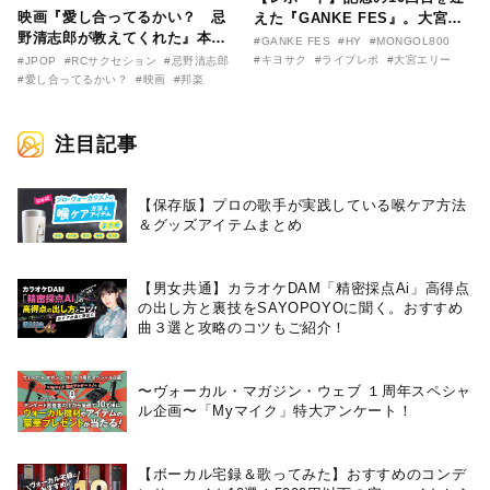
映画『愛し合ってるかい？ 忌
えた『GANKE FES』。大宮エ
野清志郎が教えてくれた』本予
リー作『アイヌの神々の崖』を
#GANKE FES
#HY
#MONGOL800
告映像とキービジュアルがつい
前に、キヨサク
#キヨサク
#ライブレポ
#大宮エリー
#JPOP
#RCサクセション
#忌野清志郎
に解禁！ キヨシロー関連商品も
（MONGOL800）がウクレレで
#愛し合ってるかい？
#映画
#邦楽
続々と発売が決定！
熱唱。
注目記事
【保存版】プロの歌手が実践している喉ケア⽅法
＆グッズアイテムまとめ
【男女共通】カラオケDAM「精密採点Ai」高得点
の出し方と裏技をSAYOPOYOに聞く。おすすめ
曲３選と攻略のコツもご紹介！
〜ヴォーカル・マガジン・ウェブ １周年スペシャ
ル企画〜「Myマイク」特大アンケート！
【ボーカル宅録＆歌ってみた】おすすめのコンデ