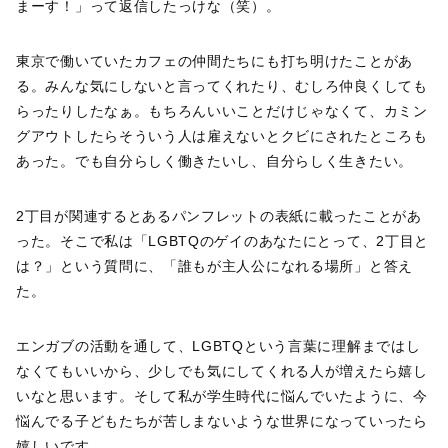
まーす！」って返信したっけな（笑）。
東京で働いていたカフェの仲間たちにも打ち明けたことがあ
る。みんな気にしないと言ってくれたり、むしろ仲良くしても
らったりしたなぁ。もちろんいいことだけじゃなくて、カミン
グアウトしたらそういう人は雇えないとクビにされたところも
あった。でも自分らしく働きたいし、自分らしく生きたい。
2丁目が関連するとあるパンフレットの表紙に載ったことがあ
った。そこで私は「LGBTQのゲイのあなたにとって、2丁目と
は？」という質問に、「誰もが主人公になれる場所」と答え
た。
エンガブの活動を通して、LGBTQという言葉に理解まではし
なくてもいいから、少しでも気にしてくれる人が増えたら嬉し
いなと思います。そして私が学生時代に悩んでいたように、今
悩んでる子どもたちが苦しまないような世界になっていったら
嬉しいです。