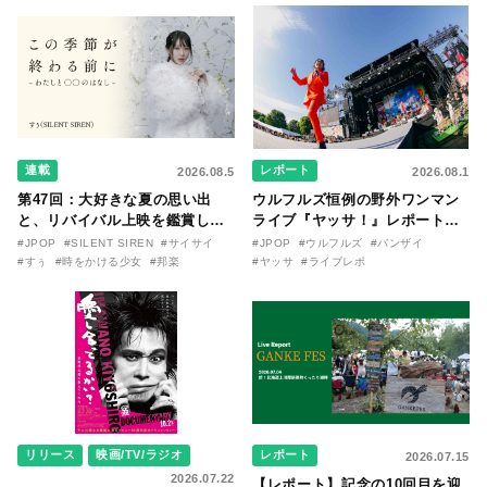
連載
レポート
2026.08.5
2026.08.1
第47回：大好きな夏の思い出
ウルフルズ恒例の野外ワンマン
と、リバイバル上映を鑑賞した
ライブ『ヤッサ！』レポート！
『時をかける少女』のおはなし
リリースから30年を迎えたアル
#JPOP
#SILENT SIREN
#サイサイ
#JPOP
#ウルフルズ
#バンザイ
〜SILENT SIREN・すぅ『この
バム『バンザイ』完全再現に、
#すぅ
#時をかける少女
#邦楽
#ヤッサ
#ライブレポ
季節が終わる前に〜わたしと〇
大阪に集まったファンが熱狂し
〇のはなし〜』
た日。
リリース
映画/TV/ラジオ
レポート
2026.07.15
2026.07.22
【レポート】記念の10回目を迎