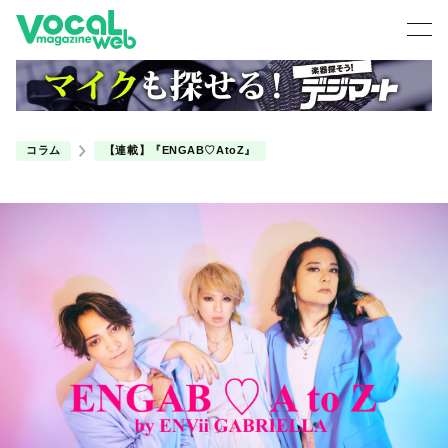
コラム
【連載】『ENGAB♡AtoZ』