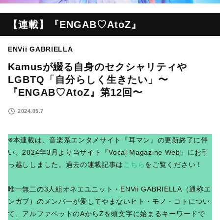
【連載】『ENGAB♡AtoZ』
ENVii GABRIELLA
Kamusが綴る自身のセクシャリティや
LGBTQ「自分らしく生きたい」〜
『ENGAB♡AtoZ』第12回〜
2024.05.7
※本連載は、音楽系エンタメサイト『耳マン』の更新終了に伴
い、2024年3月より当サイト『Vocal Magazine Web』にお引
っ越ししました。過去の連載記事は
こちら
をご覧ください！
唯一無二の3人組オネエユニット・ENVii GABRIELLA（通称エ
ンガブ）のメンバーが愛してやまないヒト・モノ・コトについ
て、アルファベットのAからZを頭文字に始まるキーワードで