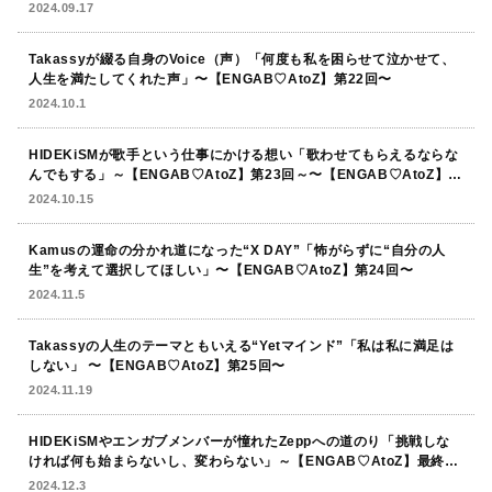
2024.09.17
Takassyが綴る自身のVoice（声）「何度も私を困らせて泣かせて、
人生を満たしてくれた声」〜【ENGAB♡AtoZ】第22回〜
2024.10.1
HIDEKiSMが歌手という仕事にかける想い「歌わせてもらえるならな
んでもする」～【ENGAB♡AtoZ】第23回～〜【ENGAB♡AtoZ】第
23回〜
2024.10.15
Kamusの運命の分かれ道になった“X DAY”「怖がらずに“自分の人
生”を考えて選択してほしい」〜【ENGAB♡AtoZ】第24回〜
2024.11.5
Takassyの人生のテーマともいえる“Yetマインド”「私は私に満足は
しない」 〜【ENGAB♡AtoZ】第25回〜
2024.11.19
HIDEKiSMやエンガブメンバーが憧れたZeppへの道のり「挑戦しな
ければ何も始まらないし、変わらない」～【ENGAB♡AtoZ】最終回
～
2024.12.3