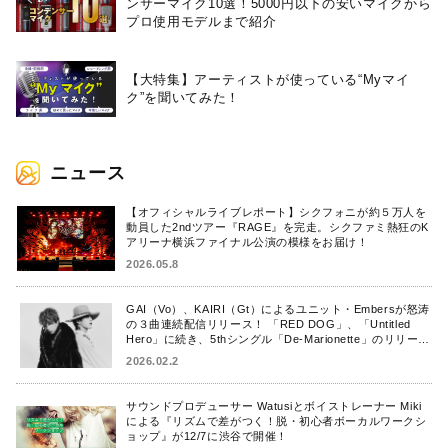
ンサーマイク10選！5000円以下の安いマイクから
プロ使用モデルまで紹介
【大特集】アーティストが使っている“Myマイ
ク”を聞いてみた！
ニュース
【オフィシャルライブレポート】シクフォニが約５万人を
動員した2ndツアー『RAGE』を完走。シクファミ熱狂のK
アリーナ横浜ファイナル公演の模様をお届け！
2026.05.8
GAI（Vo）、KAIRI（Gt）によるユニット・Embersが怒涛
の３曲連続配信リリース！ 「RED DOG」、「Untitled
Hero」に続き、5thシングル「De-Marionette」のリリース
を発表！
2026.02.2
サウンドプロデューサー Watusiとボイストレーナー Miki
による『リズムで差がつく！脱・初心者ボーカルワークシ
ョップ』が12/7に渋谷で開催！