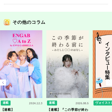
その他のコラム
連載
連載
ヴォイスト
2024.12.3
2026.08.5
【連載】
【連載】『この季節が終わ