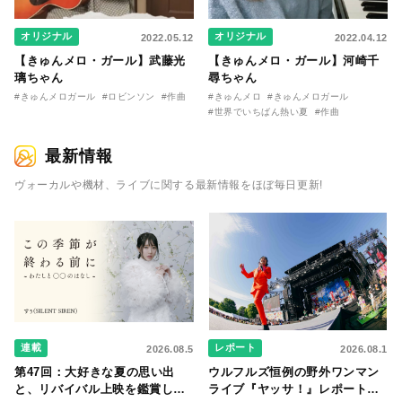
オリジナル
オリジナル
2022.05.12
2022.04.12
【きゅんメロ・ガール】武藤光
【きゅんメロ・ガール】河崎千
璃ちゃん
尋ちゃん
#きゅんメロガール
#ロビンソン
#作曲
#きゅんメロ
#きゅんメロガール
#世界でいちばん熱い夏
#作曲
最新情報
ヴォーカルや機材、ライブに関する最新情報をほぼ毎日更新!
連載
レポート
2026.08.5
2026.08.1
第47回：大好きな夏の思い出
ウルフルズ恒例の野外ワンマン
と、リバイバル上映を鑑賞した
ライブ『ヤッサ！』レポート！