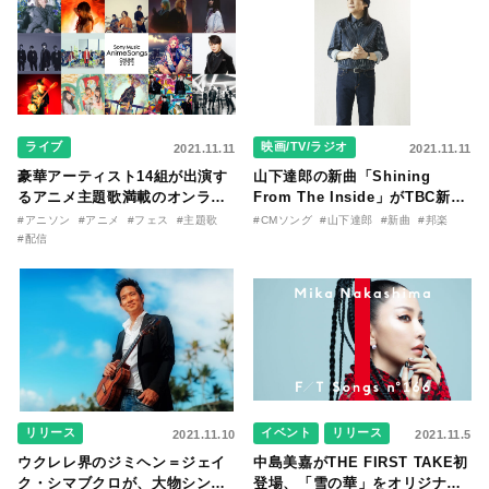
ライブ
映画/TV/ラジオ
2021.11.11
2021.11.11
豪華アーティスト14組が出演す
山下達郎の新曲「Shining
るアニメ主題歌満載のオンライ
From The Inside」がTBC新
ン・フェス『Sony Music
CMソングに決定！
#アニソン
#アニメ
#フェス
#主題歌
#CMソング
#山下達郎
#新曲
#邦楽
AnimeSongs ONLINE 2022』
#配信
開催！
リリース
イベント
リリース
2021.11.10
2021.11.5
ウクレレ界のジミヘン＝ジェイ
中島美嘉がTHE FIRST TAKE初
ク・シマブクロが、大物シンガ
登場、「雪の華」をオリジナ