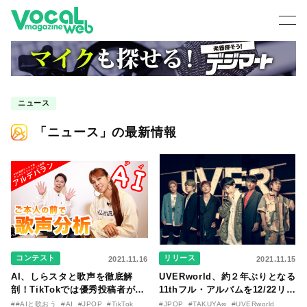
ニュース
「ニュース」の最新情報
コンテスト
リリース
2021.11.16
2021.11.15
AI、しらスタと歌声を徹底解
UVERworld、約２年ぶりとなる
剖！TikTokでは優秀投稿者がAI
11thフル・アルバムを12/22リリ
と共演も
ース！
##AIと歌おう
#AI
#JPOP
#TikTok
#JPOP
#TAKUYA∞
#UVERworld