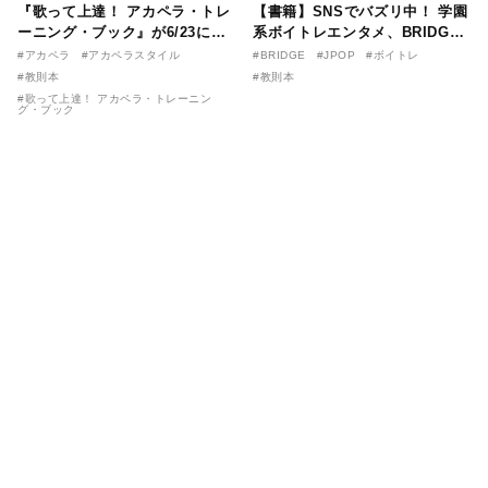
『歌って上達！ アカペラ・トレ
【書籍】SNSでバズリ中！ 学園
ーニング・ブック』が6/23に発
系ボイトレエンタメ、BRIDGE
売！ 課題曲音源・音取り用アプ
が届ける教則本『１分で攻略！
#アカペラ
#アカペラスタイル
#BRIDGE
#JPOP
#ボイトレ
リを公開。
ボイスタイプ別で挑む歌の上達
#教則本
#教則本
法』が11/21に発売！
#歌って上達！ アカペラ・トレーニン
グ・ブック