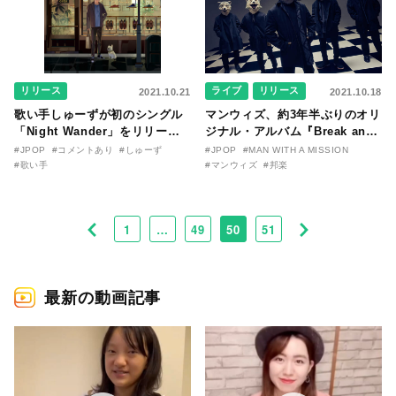
リリース
ライブ
リリース
2021.10.21
2021.10.18
歌い手しゅーずが初のシングル
マンウィズ、約3年半ぶりのオリ
「Night Wander」をリリー
ジナル・アルバム『Break and
ス。八王子Pとのタッグ曲も収
Cross the Walls I』発売！
#JPOP
#コメントあり
#しゅーず
#JPOP
#MAN WITH A MISSION
録
#歌い手
#マンウィズ
#邦楽
1
…
49
50
51
最新の動画記事