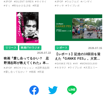
『時をかける少女』のおはなし
リリースから30年を迎えたアル
#JPOP
#SILENT SIREN
#サイサイ
#JPOP
#ウルフルズ
#バンザイ
〜SILENT SIREN・すぅ『この
バム『バンザイ』完全再現に、
#すぅ
#時をかける少女
#邦楽
#ヤッサ
#ライブレポ
季節が終わる前に〜わたしと〇
大阪に集まったファンが熱狂し
〇のはなし〜』
た日。
リリース
映画/TV/ラジオ
レポート
2026.07.15
2026.07.22
【レポート】記念の10回目を迎
映画『愛し合ってるかい？ 忌
えた『GANKE FES』。大宮エ
野清志郎が教えてくれた』本予
リー作『アイヌの神々の崖』を
#GANKE FES
#HY
#MONGOL800
告映像とキービジュアルがつい
前に、キヨサク
#キヨサク
#ライブレポ
#大宮エリー
#JPOP
#RCサクセション
#忌野清志郎
に解禁！ キヨシロー関連商品も
（MONGOL800）がウクレレで
#愛し合ってるかい？
#映画
#邦楽
続々と発売が決定！
熱唱。