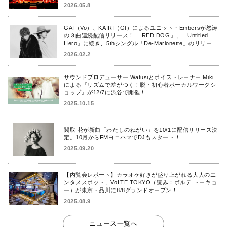
2026.05.8
GAI（Vo）、KAIRI（Gt）によるユニット・Embersが怒涛
の３曲連続配信リリース！ 「RED DOG」、「Untitled
Hero」に続き、5thシングル「De-Marionette」のリリース
を発表！
2026.02.2
サウンドプロデューサー Watusiとボイストレーナー Miki
による『リズムで差がつく！脱・初心者ボーカルワークシ
ョップ』が12/7に渋谷で開催！
2025.10.15
関取 花が新曲「わたしのねがい」を10/1に配信リリース決
定。10月からFMヨコハマでDJもスタート！
2025.09.20
【内覧会レポート】カラオケ好きが盛り上がれる大人のエ
ンタメスポット、VoLTE TOKYO（読み：ボルテ トーキョ
ー）が東京・品川に8/8グランドオープン！
2025.08.9
ニュース一覧へ