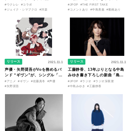
ーたちとの初コラボ作をリリー
ル・アコースティック・アレン
#ウクレレ
#コラボ
#JPOP
#THE FIRST TAKE
ス！
ジで披露
#ジェイク・シマブクロ
#洋楽
#コメントあり
#中島美嘉
#動画あり
リリース
リリース
2021.11.1
2021.11.1
声優・矢野奨吾がVoを務めるバ
工藤静香、13年ぶりとなる中島
ンド “ギヴン”が、シングル「う
みゆき書き下ろしの新曲「島よ
らがわの存在」を12月１日に発
り」を12月２日に配信リリー
#アニメ
#ギヴン
#佐藤真冬
#声優
#JPOP
#ラジオ
#ラジオ深夜便
売
ス！
#矢野奨吾
#中島みゆき
#工藤静香