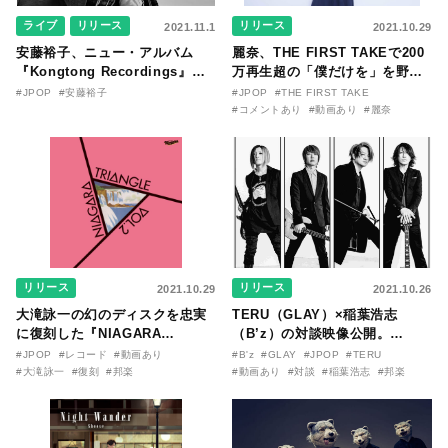
ライブ
リリース
リリース
2021.11.1
2021.10.29
安藤裕子、ニュー・アルバム
麗奈、THE FIRST TAKEで200
『Kongtong Recordings』を
万再生超の「僕だけを」を野村
引っさげ、東阪ライブを開催！
陽一郎プロデュースのもと配信
#JPOP
#安藤裕子
#JPOP
#THE FIRST TAKE
#コメントあり
#動画あり
#麗奈
リリース
リリース
2021.10.29
2021.10.26
大滝詠一の幻のディスクを忠実
TERU（GLAY）×稲葉浩志
に復刻した『NIAGARA
（B’z）の対談映像公開。
TRIANGLE Vol.2』40周年記念
TERU「みんながルールを守る
#JPOP
#レコード
#動画あり
#B'z
#GLAY
#JPOP
#TERU
盤の収録内容公開
ことがGLAYを守ってくれてい
#大滝詠一
#復刻
#邦楽
#動画あり
#対談
#稲葉浩志
#邦楽
る」