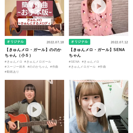
オリジナル
オリジナル
2022.07.18
2022.07.12
【きゅんメロ・ガール】ののか
【きゅんメロ・ガール】SENA
ちゃん（小５）
ちゃん
#きゅんメロ
#きゅんメロガール
#SENA
#きゅんメロ
#スージー鈴木
#ののかちゃん
#作曲
#きゅんメロガール
#作曲
#動画あり