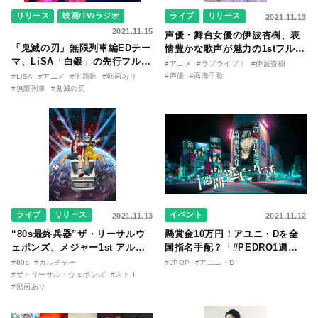
リリース
映画/TV/ラジオ
ライブ
リリース
2021.11.13
2021.11.15
声優・舞台女優の伊波杏樹、表
「鬼滅の刃」無限列車編EDテー
情豊かな歌声が魅力の1stフル・
マ、LiSA「白銀」の先行フル配
アルバムを12/8リリース
#アニメ
#ラブライブ！
#伊波杏樹
信開始＆MV公開！
#声優
#高海千歌
#LiSA
#アニメ
#主題歌
#動画あり
#無限列車
#鬼滅の刃
ライブ
リリース
イベント
2021.11.13
2021.11.12
“80s最終兵器”ザ・リーサルウ
懸賞金10万円！アユニ・Dを全
ェポンズ、メジャー1st アルバ
国指名手配？「#PEDRO1週間
ム発売とツアー発表。『スト
逃亡生活」を発表
#80s
#カルチャー
#JPOP
#アユニ・D
II』イラストレーターがジャケ
#ザ・リーサル・ウェポンズ
#ストII
描き下ろし！
#動画あり