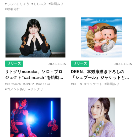
#しらいしりょう
#しらスタ
#動画あり
#歌唱分析
リリース
リリース
2021.11.15
2021.11.15
リトグリmanaka、ソロ・プロ
DEEN、本秀康描き下ろしの
ジェクト“cat march”を始動！
『シュプール』ジャケットと限
12 / 15に配信２曲「good /
定盤特典映像の切り抜きを解禁
#catmarch
#JPOP
#manaka
#DEEN
#ジャケット
#動画あり
dreamer」をリリース
#コメントあり
#リトグリ