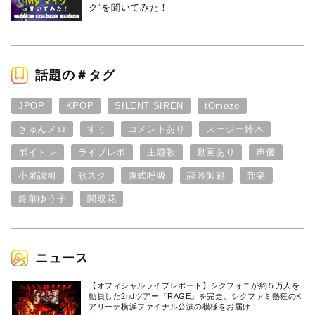
ク”を聞いてみた！
話題の＃タグ
JPOP
KPOP
SILENT SIREN
tOmozo
きゅんメロ
すぅ
コメントあり
スージー鈴木
ボイトレ
ライブレポ
主題歌
動画あり
声優
小泉誠司
歌スク
腹式呼吸
詩吟師範
邦楽
鈴華ゆう子
関取花
ニュース
【オフィシャルライブレポート】シクフォニが約５万人を
動員した2ndツアー『RAGE』を完走。シクファミ熱狂のK
アリーナ横浜ファイナル公演の模様をお届け！