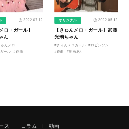
2022.07.12
2022.05.12
ル
オリジナル
メロ・ガール】
【きゅんメロ・ガール】武藤
ちゃん
光璃ちゃん
きゅんメロ
#きゅんメロガール
#ロビンソン
ロガール
#作曲
#作曲
#動画あり
ース
コラム
動画