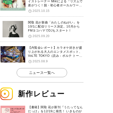
イストレーナー Mikiによる『リズムで
差がつく！脱・初心者ボーカルワーク
ショップ』が12/7に渋谷で開催！
2025.10.15
関取 花が新曲「わたしのねがい」を
10/1に配信リリース決定。10月から
FMヨコハマでDJもスタート！
2025.09.20
【内覧会レポート】カラオケ好きが盛
り上がれる大人のエンタメスポット、
VoLTE TOKYO（読み：ボルテ トーキ
ョー）が東京・品川に8/8グランドオ
2025.08.9
ープン！
ニュース一覧へ
新作レビュー
【書籍】関取 花が新刊『うたってなん
だっけ』を12/19に発売！ いきものが