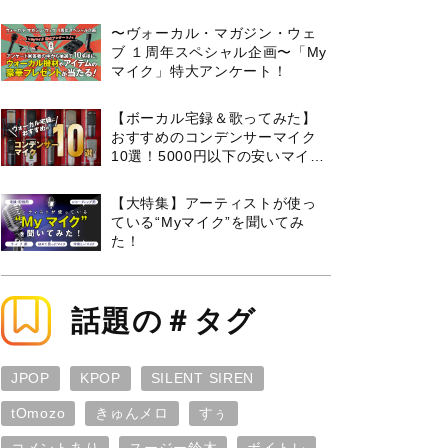
曲３選と攻略のコツもご紹介！
〜ヴォーカル・マガジン・ウェ
ブ １周年スペシャル企画〜「My
マイク」特大アンケート！
【ボーカル宅録＆歌ってみた】
おすすめのコンデンサーマイク
10選！5000円以下の安いマイク
からプロ使用モデルまで紹介
【大特集】アーティストが使っ
ている“Myマイク”を聞いてみ
た！
話題の＃タグ
JPOP
KPOP
SILENT SIREN
tOmozo
きゅんメロ
すぅ