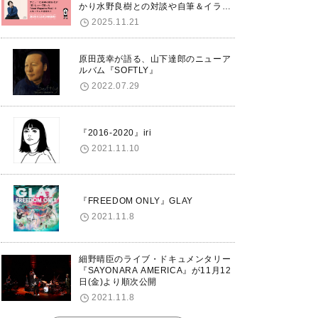
かり水野良樹との対談や自筆＆イラス
トで綴る自分史も掲載。さらに自身の
2025.11.21
誕生日12/18に渋谷で出版記念イベン
トを開催！
原田茂幸が語る、山下達郎のニューア
ルバム『SOFTLY』
2022.07.29
『2016-2020』iri
2021.11.10
『FREEDOM ONLY』GLAY
2021.11.8
細野晴臣のライブ・ドキュメンタリー
『SAYONARA AMERICA』が11月12
日(金)より順次公開
2021.11.8