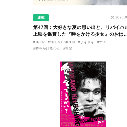
2026.0
連載
第47回：大好きな夏の思い出と、リバイバ
上映を鑑賞した『時をかける少女』のおは
し 〜SILENT SIREN・すぅ『この季節が
#JPOP
#SILENT SIREN
#サイサイ
#すぅ
る前に〜わたしと〇〇のはなし〜』
#時をかける少女
#邦楽