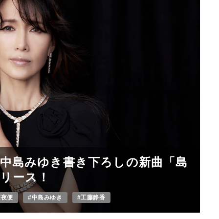
る中島みゆき書き下ろしの新曲「島
リリース！
深夜便
#中島みゆき
#工藤静香