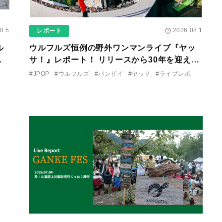
8.5
2026.08.1
レポート
ル
ウルフルズ恒例の野外ワンマンライブ『ヤッ
な
サ！』レポート！ リリースから30年を迎えた
終わ
アルバム『バンザイ』完全再現に、大阪に集
#JPOP
#ウルフルズ
#バンザイ
#ヤッサ
#ライブレポ
まったファンが熱狂した日。