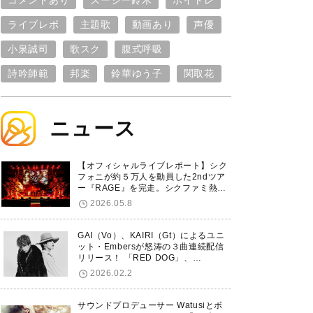
コメントあり
スージー鈴木
ボイトレ
ライブレポ
主題歌
動画あり
声優
小泉誠司
歌スク
腹式呼吸
詩吟師範
邦楽
鈴華ゆう子
関取花
ニュース
【オフィシャルライブレポート】シク
フォニが約５万人を動員した2ndツア
ー『RAGE』を完走。シクファミ熱狂
のKアリーナ横浜ファイナル公演の模
2026.05.8
様をお届け！
GAI（Vo）、KAIRI（Gt）によるユニ
ット・Embersが怒涛の３曲連続配信
リリース！ 「RED DOG」、
「Untitled Hero」に続き、5thシング
2026.02.2
ル「De-Marionette」のリリースを発
表！
サウンドプロデューサー Watusiとボ