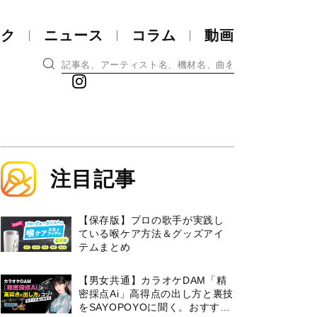
ック
ニュース
コラム
動画
注目記事
【保存版】プロの歌手が実践し
ている喉ケア⽅法＆グッズアイ
テムまとめ
【男女共通】カラオケDAM「精
密採点Ai」高得点の出し方と裏技
をSAYOPOYOに聞く。おすすめ