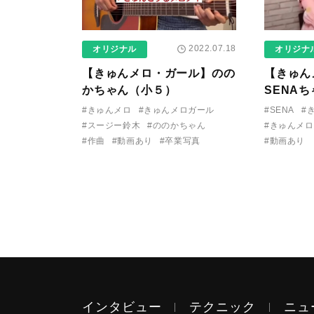
2022.07.18
オリジナル
オリジナ
【きゅんメロ・ガール】のの
【きゅん
かちゃん（小５）
SENA
#きゅんメロ
#きゅんメロガール
#SENA
#
#スージー鈴木
#ののかちゃん
#きゅんメ
#作曲
#動画あり
#卒業写真
#動画あり
インタビュー
テクニック
ニュ