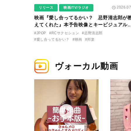
2026.07
リリース
映画/TV/ラジオ
映画『愛し合ってるかい？ 忌野清志郎が
えてくれた』本予告映像とキービジュアル
ついに解禁！ キヨシロー関連商品も続々と
#JPOP
#RCサクセション
#忌野清志郎
売が決定！
#愛し合ってるかい？
#映画
#邦楽
ヴォーカル動画