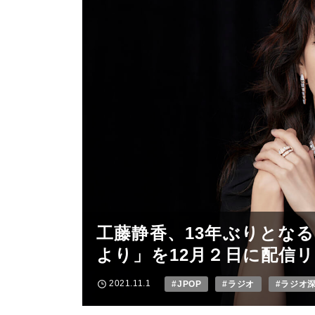
工藤静香、13年ぶりとな
より」を12月２日に配信
2021.11.1
#JPOP
#ラジオ
#ラジオ