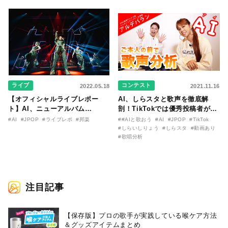
記念日を祝福！
ライブ
コンテスト
2022.05.18
2021.11.16
【オフィシャルライブレポー
AI、しらスタと歌声を徹底解
ト】AI、ニューアルバム
剖！TikTokでは優秀投稿者がAI
『DREAM』を引っ提げての全
と共演も
#AI
#JPOP
#ライブレポ
#邦楽
##AIと歌おう
#AI
#JPOP
#TikTok
国ツアー、『AI DREAM
#しらいしりょう
#しらスタ
#動画あり
TOUR』をスタート！
#歌唱分析
注目記事
【保存版】プロの歌手が実践している喉ケア⽅法
＆グッズアイテムまとめ