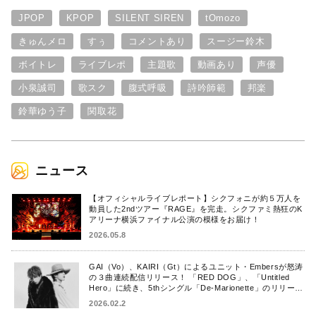
JPOP
KPOP
SILENT SIREN
tOmozo
きゅんメロ
すぅ
コメントあり
スージー鈴木
ボイトレ
ライブレポ
主題歌
動画あり
声優
小泉誠司
歌スク
腹式呼吸
詩吟師範
邦楽
鈴華ゆう子
関取花
ニュース
【オフィシャルライブレポート】シクフォニが約５万人を
動員した2ndツアー『RAGE』を完走。シクファミ熱狂のK
アリーナ横浜ファイナル公演の模様をお届け！
2026.05.8
GAI（Vo）、KAIRI（Gt）によるユニット・Embersが怒涛
の３曲連続配信リリース！ 「RED DOG」、「Untitled
Hero」に続き、5thシングル「De-Marionette」のリリース
を発表！
2026.02.2