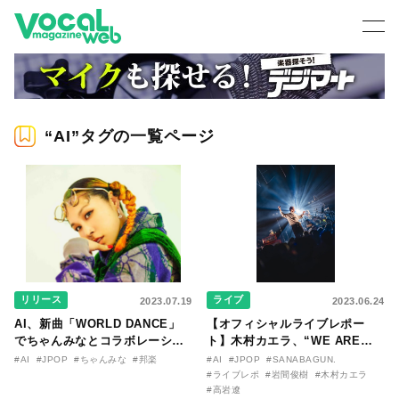
“AI”タグの一覧ページ
リリース
ライブ
2023.07.19
2023.06.24
AI、新曲「WORLD DANCE」
【オフィシャルライブレポー
でちゃんみなとコラボレーショ
ト】木村カエラ、“WE ARE
ンが決定！ ニューアルバム
MAGNETIC”TOURを完走！ サ
#AI
#JPOP
#ちゃんみな
#邦楽
#AI
#JPOP
#SANABAGUN.
『RESPECT ALL』に収録！
プライズゲストにAIも登場して
#ライブレポ
#岩間俊樹
#木村カエラ
歌声を合わせ、デビュー19周年
#高岩遼