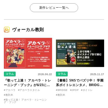
新作レビュー一覧へ
ヴォーカル教則
コラム
コラム
2026.06.22
2025.11.17
『歌って上達！ アカペラ・トレ
【書籍】SNSでバズリ中！ 学園
ーニング・ブック』が6/23に発
系ボイトレエンタメ、BRIDGE
売！ 課題曲音源・音取り用アプ
が届ける教則本『１分で攻略！
#アカペラ
#アカペラスタイル
#BRIDGE
#JPOP
#ボイトレ
リを公開。
ボイスタイプ別で挑む歌の上達
#教則本
#教則本
法』が11/21に発売！
#歌って上達！ アカペラ・トレーニン
グ・ブック