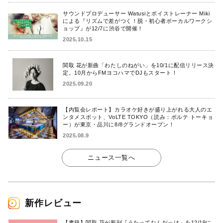
サウンドプロデューサー Watusiとボイストレーナー Miki
による『リズムで差がつく！脱・初心者ボーカルワークシ
ョップ』が12/7に渋谷で開催！
2025.10.15
関取 花が新曲「わたしのねがい」を10/1に配信リリース決
定。10月からFMヨコハマでDJもスタート！
2025.09.20
【内覧会レポート】カラオケ好きが盛り上がれる大人のエ
ンタメスポット、VoLTE TOKYO（読み：ボルテ トーキョ
ー）が東京・品川に8/8グランドオープン！
2025.08.9
ニュース一覧へ
新作レビュー
【書籍】関取 花が新刊『うたってなんだっけ』を12/19に