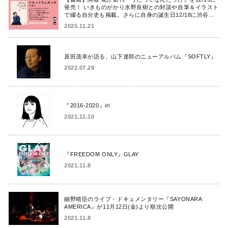
発売！ いきものがかり水野良樹との対談や自筆＆イラスト
で綴る自分史も掲載。さらに自身の誕生日12/18に渋谷で
出版記念イベントを開催！
2025.11.21
原田茂幸が語る、山下達郎のニューアルバム『SOFTLY』
2022.07.29
『2016-2020』iri
2021.11.10
『FREEDOM ONLY』GLAY
2021.11.8
細野晴臣のライブ・ドキュメンタリー『SAYONARA
AMERICA』が11月12日(金)より順次公開
2021.11.8