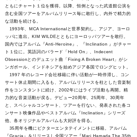
ともにチャート１位を獲得。以降、恒例となった武道館公演を
含む全国ツアーをアルバムリリース毎に敢行し、内外で精力的
な活動を続ける。
1993年、MCA Internationalと世界契約し、アジア、ヨーロ
ッパに進出。KIM WILDEとともにヨーロッパツアーを敢行。
国内ではアルバム『Anti-Heroine』、『Inclination 』がチャー
ト１位に。英語詞のバラード「Hold On」、Indecent
Obsessionとのデュエット曲「Fixing A Broken Heart」がシ
ンガポール、インドネシアを始めアジア各国でロングヒット。
1997 年のレコード会社移籍に伴い活動が一時停滞し、コン
サート休止期間に入るも、アルバムリリースを柱とした音楽制
作をコンスタントに続け、2002年にはライブ活動も再開。精
力的な音楽活動が戻る。デビュー20周年、25周年、30周年
と、スペシャルコンサート、ツアーを行ない、発表された各コ
ンサート映像作品やベストアルバム『Inclination』シリーズ
他、各オリジナルアルバムも大好評を得る。
35周年を機にビクターエンタテイメントに移籍。アルバム
『Gracia』をリリースし全国ツアー『Mari Hamada The 35th