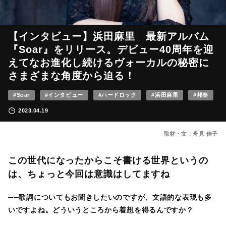
【インタビュー】浜田麻里 最新アルバム
『Soar』をリリース。デビュー40周年を迎
えてなお進化し続けるヴォーカルの秘密に
さまざまな角度から迫る！
#Soar
#インタビュー
#ハードロック
#浜田麻里
#邦楽
2023.04.19
取材・文：舟見 佳子
この世代になったからこそ書ける世界というの
は、ちょっと今回は意識はしてますね
──歌詞についてもお聞きしたいのですが、文語的な表現も多
いですよね。どういうところから着想を得るんですか？