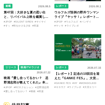
連載
レポート
2026.08.5
2026.08.1
第47回：大好きな夏の思い出
ウルフルズ恒例の野外ワンマン
と、リバイバル上映を鑑賞した
ライブ『ヤッサ！』レポート！
『時をかける少女』のおはなし
リリースから30年を迎えたアル
#JPOP
#SILENT SIREN
#サイサイ
#JPOP
#ウルフルズ
#バンザイ
〜SILENT SIREN・すぅ『この
バム『バンザイ』完全再現に、
#すぅ
#時をかける少女
#邦楽
#ヤッサ
#ライブレポ
季節が終わる前に〜わたしと〇
大阪に集まったファンが熱狂し
〇のはなし〜』
た日。
リリース
映画/TV/ラジオ
レポート
2026.07.15
2026.07.22
【レポート】記念の10回目を迎
映画『愛し合ってるかい？ 忌
えた『GANKE FES』。大宮エ
野清志郎が教えてくれた』本予
リー作『アイヌの神々の崖』を
#GANKE FES
#HY
#MONGOL800
告映像とキービジュアルがつい
前に、キヨサク
#キヨサク
#ライブレポ
#大宮エリー
#JPOP
#RCサクセション
#忌野清志郎
に解禁！ キヨシロー関連商品も
（MONGOL800）がウクレレで
#愛し合ってるかい？
#映画
#邦楽
続々と発売が決定！
熱唱。