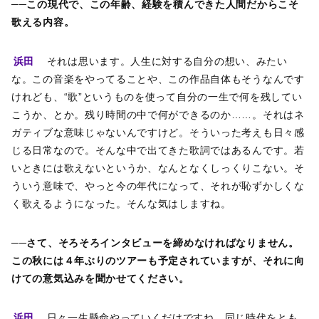
──この現代で、この年齢、経験を積んできた人間だからこそ
歌える内容。
浜田
それは思います。人生に対する自分の想い、みたい
な。この音楽をやってることや、この作品自体もそうなんです
けれども、“歌”というものを使って自分の一生で何を残してい
こうか、とか。残り時間の中で何ができるのか……。それはネ
ガティブな意味じゃないんですけど。そういった考えも日々感
じる日常なので。そんな中で出てきた歌詞ではあるんです。若
いときには歌えないというか、なんとなくしっくりこない。そ
ういう意味で、やっと今の年代になって、それが恥ずかしくな
く歌えるようになった。そんな気はしますね。
──さて、そろそろインタビューを締めなければなりません。
この秋には４年ぶりのツアーも予定されていますが、それに向
けての意気込みを聞かせてください。
浜田
日々一生懸命やっていくだけですね。同じ時代をとも