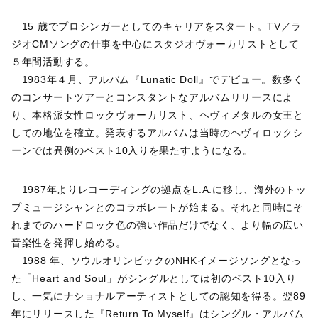
15 歳でプロシンガーとしてのキャリアをスタート。TV／ラ
ジオCMソングの仕事を中心にスタジオヴォーカリストとして
５年間活動する。
1983年４月、アルバム『Lunatic Doll』でデビュー。数多く
のコンサートツアーとコンスタントなアルバムリリースによ
り、本格派女性ロックヴォーカリスト、ヘヴィメタルの女王と
しての地位を確立。発表するアルバムは当時のヘヴィロックシ
ーンでは異例のベスト10入りを果たすようになる。
1987年よりレコーディングの拠点をL.A.に移し、海外のトッ
プミュージシャンとのコラボレートが始まる。それと同時にそ
れまでのハードロック色の強い作品だけでなく、より幅の広い
音楽性を発揮し始める。
1988 年、ソウルオリンピックのNHKイメージソングとなっ
た「Heart and Soul」がシングルとしては初のベスト10入り
し、一気にナショナルアーティストとしての認知を得る。翌89
年にリリースした『Return To Myself』はシングル・アルバム