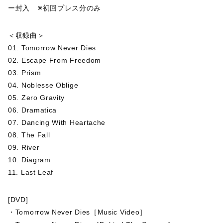
ー封入 ※初回プレス分のみ
＜収録曲＞
01. Tomorrow Never Dies
02. Escape From Freedom
03. Prism
04. Noblesse Oblige
05. Zero Gravity
06. Dramatica
07. Dancing With Heartache
08. The Fall
09. River
10. Diagram
11. Last Leaf
[DVD]
・Tomorrow Never Dies［Music Video］