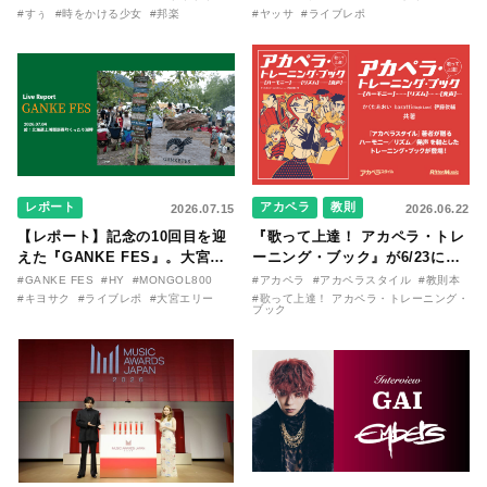
〜SILENT SIREN・すぅ『この
バム『バンザイ』完全再現に、
#すぅ
#時をかける少女
#邦楽
#ヤッサ
#ライブレポ
季節が終わる前に〜わたしと〇
大阪に集まったファンが熱狂し
〇のはなし〜』
た日。
レポート
アカペラ
教則
2026.07.15
2026.06.22
【レポート】記念の10回目を迎
『歌って上達！ アカペラ・トレ
えた『GANKE FES』。大宮エ
ーニング・ブック』が6/23に発
リー作『アイヌの神々の崖』を
売！ 課題曲音源・音取り用アプ
#GANKE FES
#HY
#MONGOL800
#アカペラ
#アカペラスタイル
#教則本
前に、キヨサク
リを公開。
#キヨサク
#ライブレポ
#大宮エリー
#歌って上達！ アカペラ・トレーニング・
ブック
（MONGOL800）がウクレレで
熱唱。