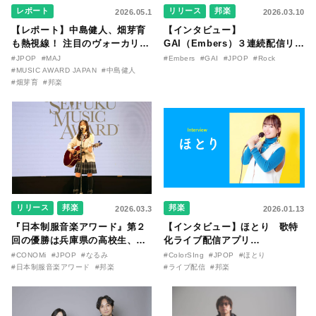
レポート
リリース
邦楽
2026.05.1
2026.03.10
【レポート】中島健人、畑芽育
【インタビュー】
も熱視線！ 注目のヴォーカリス
GAI（Embers）３連続配信リリ
トも多数ノミネートされた
ースと1stワンマンライブが開
#JPOP
#MAJ
#Embers
#GAI
#JPOP
#Rock
『MUSIC AWARDS JAPAN
催！ “僕たちの心の炎は消えな
#MUSIC AWARD JAPAN
#中島健人
2026』 授賞式で栄冠を射止める
#畑芽育
#邦楽
かった。その生き様を見てほし
のは誰だ？
い”。
リリース
邦楽
邦楽
2026.03.3
2026.01.13
『日本制服音楽アワード』第２
【インタビュー】ほとり 歌特
回の優勝は兵庫県の高校生、な
化ライブ配信アプリ
るみさんに決定！ 授賞式で初オ
『ColorSing』にて、応援する
#CONOMi
#JPOP
#なるみ
#ColorSIng
#JPOP
#ほとり
リジナル曲「墓場は寝心地悪そ
立場からトップライバーへ転身
#日本制服音楽アワード
#邦楽
#ライブ配信
#邦楽
うだ」を披露。真っ直ぐに見据
し、30年越しの夢を叶えたシン
える彼女の音楽未来図とは？
グルマザーが登場！