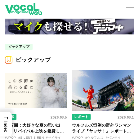
ピックアップ
ピックアップ
→
連載
レポート
2026.08.5
2026.08.1
Index
第47回：大好きな夏の思い出
ウルフルズ恒例の野外ワンマン
と、リバイバル上映を鑑賞した
ライブ『ヤッサ！』レポート！
『時をかける少女』のおはなし
リリースから30年を迎えたアル
#JPOP
#SILENT SIREN
#サイサイ
#JPOP
#ウルフルズ
#バンザイ