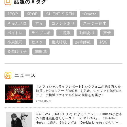
話題の＃タグ
JPOP
KPOP
SILENT SIREN
tOmozo
きゅんメロ
すぅ
コメントあり
スージー鈴木
ボイトレ
ライブレポ
主題歌
動画あり
声優
小泉誠司
歌スク
腹式呼吸
詩吟師範
邦楽
鈴華ゆう子
関取花
ニュース
【オフィシャルライブレポート】シクフォニが約５万人を
動員した2ndツアー『RAGE』を完走。シクファミ熱狂のK
アリーナ横浜ファイナル公演の模様をお届け！
2026.05.8
GAI（Vo）、KAIRI（Gt）によるユニット・Embersが怒涛
の３曲連続配信リリース！ 「RED DOG」、「Untitled
Hero」に続き、5thシングル「De-Marionette」のリリース
を発表！