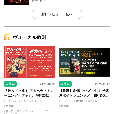
2021.11.8
新作レビュー一覧へ
ヴォーカル教則
コラム
コラム
2026.06.22
2025.11.17
『歌って上達！ アカペラ・トレ
【書籍】SNSでバズリ中！ 学園
ーニング・ブック』が6/23に発
系ボイトレエンタメ、BRIDGE
売！ 課題曲音源・音取り用アプ
が届ける教則本『１分で攻略！
#アカペラ
#アカペラスタイル
#BRIDGE
#JPOP
#ボイトレ
リを公開。
ボイスタイプ別で挑む歌の上達
#教則本
#教則本
法』が11/21に発売！
#歌って上達！ アカペラ・トレーニン
グ・ブック