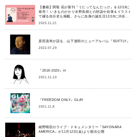
【書籍】関取 花が新刊『うたってなんだっけ』を12/19に
発売！ いきものがかり水野良樹との対談や自筆＆イラスト
で綴る自分史も掲載。さらに自身の誕生日12/18に渋谷で
出版記念イベントを開催！
2025.11.21
原田茂幸が語る、山下達郎のニューアルバム『SOFTLY』
2022.07.29
『2016-2020』iri
2021.11.10
『FREEDOM ONLY』GLAY
2021.11.8
細野晴臣のライブ・ドキュメンタリー『SAYONARA
AMERICA』が11月12日(金)より順次公開