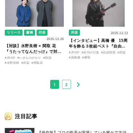
リリース
書籍
邦楽
邦楽
2025.12.12
2025.12.26
【インタビュー】高橋 優 15周
【対談】水野良樹 × 関取 花
年を飾る３枚組ベスト『自由悟
『うたってなんだっけ』で対談
然』がいよいよ発売。歌唱、歌
#JPOP
#未刊の行進
#自由悟然
#邦楽
が実現。いきものがかかり「生
のテーマ、新曲についてなど、
#高橋優
#黎明
#JPOP
#いきものがかり
#対談
きて、燦々」と関取 花「わたし
多面的に聞く！
#水野良樹
#邦楽
#関取花
のねがい」について相互インタ
ビュー！
1
2
注目記事
【保存版】プロの歌手が実践している喉ケア⽅法