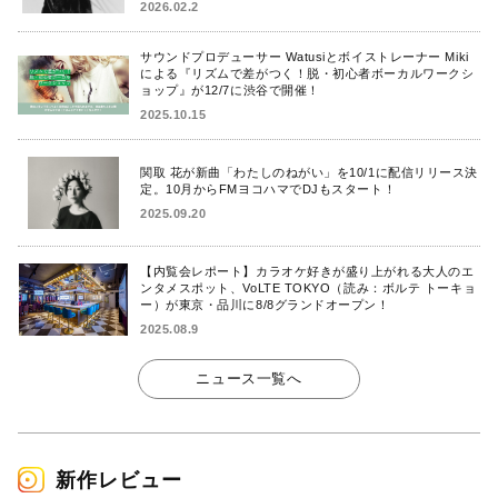
2026.02.2
サウンドプロデューサー Watusiとボイストレーナー Miki
による『リズムで差がつく！脱・初心者ボーカルワークシ
ョップ』が12/7に渋谷で開催！
2025.10.15
関取 花が新曲「わたしのねがい」を10/1に配信リリース決
定。10月からFMヨコハマでDJもスタート！
2025.09.20
【内覧会レポート】カラオケ好きが盛り上がれる大人のエ
ンタメスポット、VoLTE TOKYO（読み：ボルテ トーキョ
ー）が東京・品川に8/8グランドオープン！
2025.08.9
ニュース一覧へ
新作レビュー