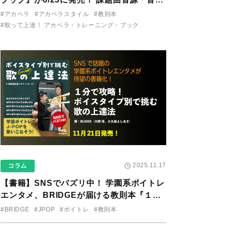
り用アプリを公開。
#アカペラ
#アカペラスタイル
#教則本
#歌って上達！ アカペラ・トレーニング・ブック
2025.11.17
コラム
【書籍】SNSでバズリ中！ 学園系ボイトレ
エンタメ、BRIDGEが届ける教則本『１分
で攻略！ ボイスタイプ別で挑む歌の上達
#BRIDGE
#JPOP
#ボイトレ
#教則本
法』が11/21に発売！