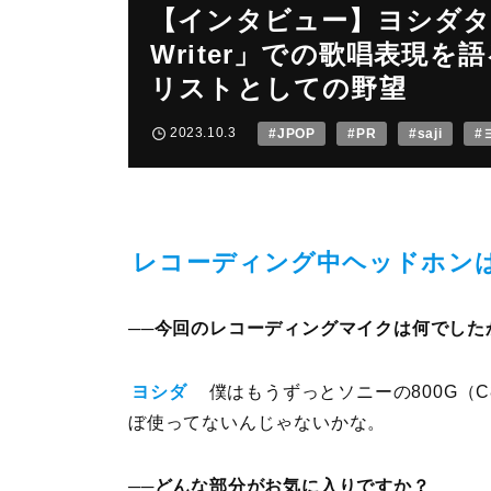
【インタビュー】ヨシダタクミ
Writer」での歌唱表現
リストとしての野望
2023.10.3
#JPOP
#PR
#saji
#
レコーディング中ヘッドホン
──今回のレコーディングマイクは何でした
ヨシダ
僕はもうずっとソニーの800G（C8
ぼ使ってないんじゃないかな。
──どんな部分がお気に入りですか？