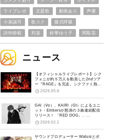
コメントあり
スージー鈴木
ボイトレ
ライブレポ
主題歌
動画あり
声優
小泉誠司
歌スク
腹式呼吸
詩吟師範
邦楽
鈴華ゆう子
関取花
ニュース
【オフィシャルライブレポート】シク
フォニが約５万人を動員した2ndツア
ー『RAGE』を完走。シクファミ熱狂
のKアリーナ横浜ファイナル公演の模
2026.05.8
様をお届け！
GAI（Vo）、KAIRI（Gt）によるユニ
ット・Embersが怒涛の３曲連続配信
リリース！ 「RED DOG」、
「Untitled Hero」に続き、5thシング
2026.02.2
ル「De-Marionette」のリリースを発
表！
サウンドプロデューサー Watusiとボ