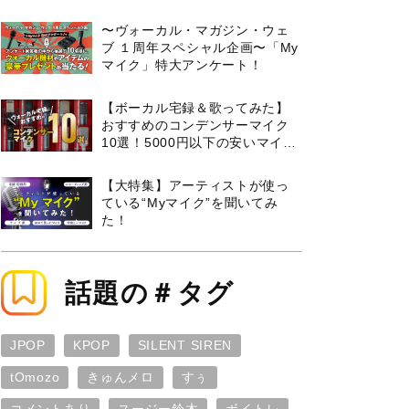
曲３選と攻略のコツもご紹介！
〜ヴォーカル・マガジン・ウェ
ブ １周年スペシャル企画〜「My
マイク」特大アンケート！
【ボーカル宅録＆歌ってみた】
おすすめのコンデンサーマイク
10選！5000円以下の安いマイク
からプロ使用モデルまで紹介
【大特集】アーティストが使っ
ている“Myマイク”を聞いてみ
た！
話題の＃タグ
JPOP
KPOP
SILENT SIREN
tOmozo
きゅんメロ
すぅ