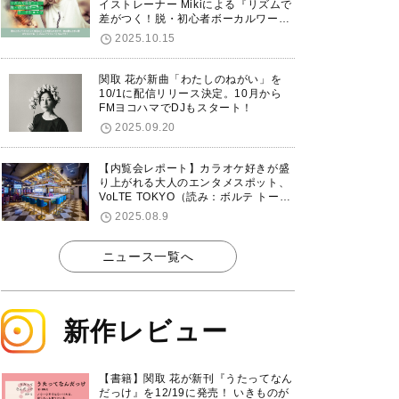
イストレーナー Mikiによる『リズムで
差がつく！脱・初心者ボーカルワーク
ショップ』が12/7に渋谷で開催！
2025.10.15
関取 花が新曲「わたしのねがい」を
10/1に配信リリース決定。10月から
FMヨコハマでDJもスタート！
2025.09.20
【内覧会レポート】カラオケ好きが盛
り上がれる大人のエンタメスポット、
VoLTE TOKYO（読み：ボルテ トーキ
ョー）が東京・品川に8/8グランドオ
2025.08.9
ープン！
ニュース一覧へ
新作レビュー
【書籍】関取 花が新刊『うたってなん
だっけ』を12/19に発売！ いきものが