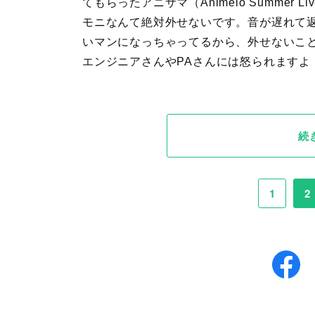
てもらったアニサマ（Animelo Summe
モニなんて絶対外せないです。音が遅れて
いマンになっちゃってるから、外せないこ
エンジニアさんやPAさんには怒られますよ
続
1
2