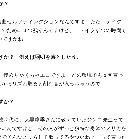
か？
て全曲セルフディレクションなんですよ。ただ、テイク
そのために３つ残すんですけど、１テイクずつの時間で
いですかね。
すか？ 例えば照明を落としたり。
。僕めちゃくちゃエコですよ、どの環境でも文句言っ
ながらリズム取ると刻む音が入っちゃうので。
すか？
校時代に、大黒摩季さんに教えていたジンコ先生って
いいんですけど、その人がずっと独特な身体のノリ方を
代でそんなノリ方して歌ってるやついねぇ」って言った