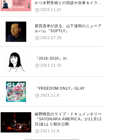
かり水野良樹との対談や自筆＆イラス
トで綴る自分史も掲載。さらに自身の
2025.11.21
誕生日12/18に渋谷で出版記念イベン
トを開催！
原田茂幸が語る、山下達郎のニューア
ルバム『SOFTLY』
2022.07.29
『2016-2020』iri
2021.11.10
『FREEDOM ONLY』GLAY
2021.11.8
細野晴臣のライブ・ドキュメンタリー
『SAYONARA AMERICA』が11月12
日(金)より順次公開
2021.11.8