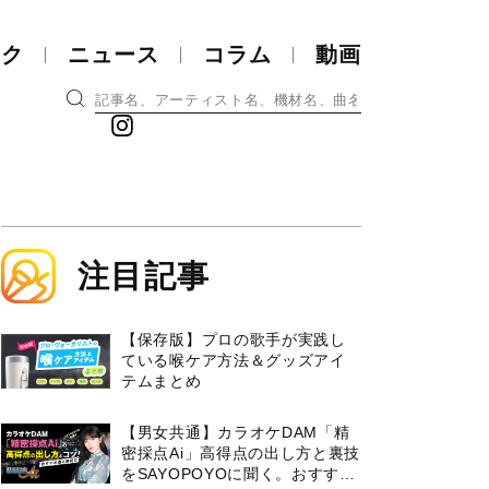
ック
ニュース
コラム
動画
注目記事
【保存版】プロの歌手が実践し
ている喉ケア⽅法＆グッズアイ
テムまとめ
【男女共通】カラオケDAM「精
密採点Ai」高得点の出し方と裏技
をSAYOPOYOに聞く。おすすめ