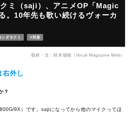
（saji）、アニメOP「Magic
を語る。10年先も歌い続けるヴォーカ
ヨシダタクミ
#邦楽
取材・文：鈴木瑞穂（Vocal Magazine Web）
は右外し
か？
00G/9X）です。sajiになってから他のマイクってほ