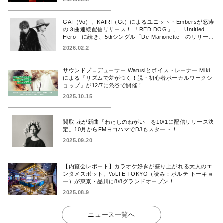
GAI（Vo）、KAIRI（Gt）によるユニット・Embersが怒涛
の３曲連続配信リリース！ 「RED DOG」、「Untitled
Hero」に続き、5thシングル「De-Marionette」のリリース
を発表！
2026.02.2
サウンドプロデューサー Watusiとボイストレーナー Miki
による『リズムで差がつく！脱・初心者ボーカルワークシ
ョップ』が12/7に渋谷で開催！
2025.10.15
関取 花が新曲「わたしのねがい」を10/1に配信リリース決
定。10月からFMヨコハマでDJもスタート！
2025.09.20
【内覧会レポート】カラオケ好きが盛り上がれる大人のエ
ンタメスポット、VoLTE TOKYO（読み：ボルテ トーキョ
ー）が東京・品川に8/8グランドオープン！
2025.08.9
ニュース一覧へ