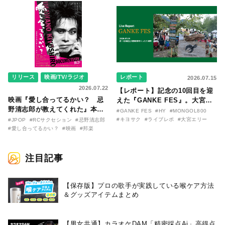
〇のはなし〜』
た日。
リリース
映画/TV/ラジオ
レポート
2026.07.15
2026.07.22
【レポート】記念の10回目を迎
映画『愛し合ってるかい？ 忌
えた『GANKE FES』。大宮エ
野清志郎が教えてくれた』本予
リー作『アイヌの神々の崖』を
#GANKE FES
#HY
#MONGOL800
告映像とキービジュアルがつい
前に、キヨサク
#キヨサク
#ライブレポ
#大宮エリー
#JPOP
#RCサクセション
#忌野清志郎
に解禁！ キヨシロー関連商品も
（MONGOL800）がウクレレで
#愛し合ってるかい？
#映画
#邦楽
続々と発売が決定！
熱唱。
注目記事
【保存版】プロの歌手が実践している喉ケア⽅法
＆グッズアイテムまとめ
【男女共通】カラオケDAM「精密採点Ai」高得点