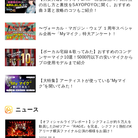
の出し方と裏技をSAYOPOYOに聞く。おすすめ
曲３選と攻略のコツもご紹介！
〜ヴォーカル・マガジン・ウェブ １周年スペシャ
ル企画〜「Myマイク」特大アンケート！
【ボーカル宅録＆歌ってみた】おすすめのコンデ
ンサーマイク10選！5000円以下の安いマイクから
プロ使用モデルまで紹介
【大特集】アーティストが使っている“Myマイ
ク”を聞いてみた！
ニュース
【オフィシャルライブレポート】シクフォニが約５万人を
動員した2ndツアー『RAGE』を完走。シクファミ熱狂のK
アリーナ横浜ファイナル公演の模様をお届け！
2026.05.8