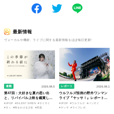
最新情報
ヴォーカルや機材、ライブに関する最新情報をほぼ毎日更新!
連載
レポート
2026.08.5
2026.08.1
第47回：大好きな夏の思い出
ウルフルズ恒例の野外ワンマン
と、リバイバル上映を鑑賞した
ライブ『ヤッサ！』レポート！
『時をかける少女』のおはなし
リリースから30年を迎えたアル
#JPOP
#SILENT SIREN
#サイサイ
#JPOP
#ウルフルズ
#バンザイ
〜SILENT SIREN・すぅ『この
バム『バンザイ』完全再現に、
#すぅ
#時をかける少女
#邦楽
#ヤッサ
#ライブレポ
季節が終わる前に〜わたしと〇
大阪に集まったファンが熱狂し