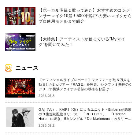
【ボーカル宅録＆歌ってみた】おすすめのコンデ
ンサーマイク10選！5000円以下の安いマイクから
プロ使用モデルまで紹介
【大特集】アーティストが使っている“Myマイ
ク”を聞いてみた！
ニュース
【オフィシャルライブレポート】シクフォニが約５万人を
動員した2ndツアー『RAGE』を完走。シクファミ熱狂のK
アリーナ横浜ファイナル公演の模様をお届け！
2026.05.8
GAI（Vo）、KAIRI（Gt）によるユニット・Embersが怒涛
の３曲連続配信リリース！ 「RED DOG」、「Untitled
Hero」に続き、5thシングル「De-Marionette」のリリース
を発表！
2026.02.2