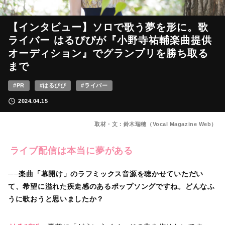
【インタビュー】ソロで歌う夢を形に。歌
ライバー はるぴぴが『小野寺祐輔楽曲提供
オーディション』でグランプリを勝ち取る
まで
#PR
#はるぴぴ
#ライバー
2024.04.15
取材・文：鈴木瑞穂（Vocal Magazine Web）
ライブ配信は本当に夢がある
──楽曲「幕開け」のラフミックス音源を聴かせていただい
て、希望に溢れた疾走感のあるポップソングですね。どんなふ
うに歌おうと思いましたか？