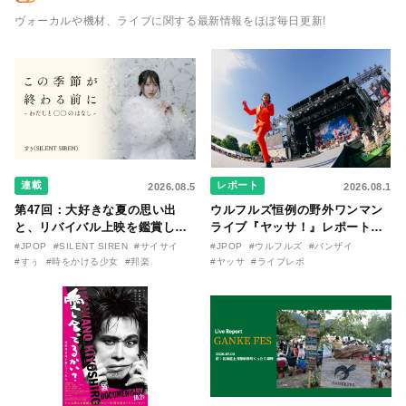
ヴォーカルや機材、ライブに関する最新情報をほぼ毎日更新!
連載
レポート
2026.08.5
2026.08.1
第47回：大好きな夏の思い出
ウルフルズ恒例の野外ワンマン
と、リバイバル上映を鑑賞した
ライブ『ヤッサ！』レポート！
『時をかける少女』のおはなし
リリースから30年を迎えたアル
#JPOP
#SILENT SIREN
#サイサイ
#JPOP
#ウルフルズ
#バンザイ
〜SILENT SIREN・すぅ『この
バム『バンザイ』完全再現に、
#すぅ
#時をかける少女
#邦楽
#ヤッサ
#ライブレポ
季節が終わる前に〜わたしと〇
大阪に集まったファンが熱狂し
〇のはなし〜』
た日。