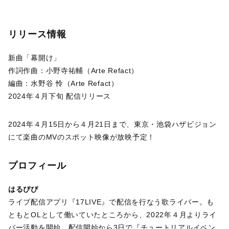
リリース情報
新曲「幕開け」
作詞作曲：小野寺祐輔（Arte Refact）
編曲：水野谷 怜（Arte Refact）
2024年４月下旬 配信リリース
2024年４月15日から４月21日まで、東京・池袋ハザビジョン
にて楽曲のMVのスポット映像が放映予定！
プロフィール
はるぴぴ
ライブ配信アプリ『17LIVE』で配信を行なう歌ライバー。も
ともとOLとして働いていたところから、2022年４月よりライ
バー活動を開始。配信開始から3日で『チュートリアルイベン