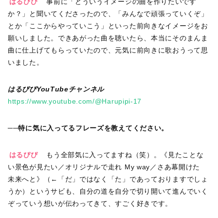
はるぴぴ
事前に「どういうイメージの曲を作りたいです
か？」と聞いてくださったので、「みんなで頑張っていくぞ」
とか「ここからやっていこう」といった前向きなイメージをお
願いしました。できあがった曲を聴いたら、本当にそのまんま
曲に仕上げてもらっていたので、元気に前向きに歌おうって思
いました。
はるぴぴYouTubeチャンネル
https://www.youtube.com/@Harupipi-17
──特に気に入ってるフレーズを教えてください。
はるぴぴ
もう全部気に入ってますね（笑）。《見たことな
い景色が見たい／オリジナルで走れ My way／さあ幕開けた
未来へと》（←「だ」ではなく「た」であっておりますでしょ
うか）というサビも、自分の道を自分で切り開いて進んでいく
ぞっていう想いが伝わってきて、すごく好きです。