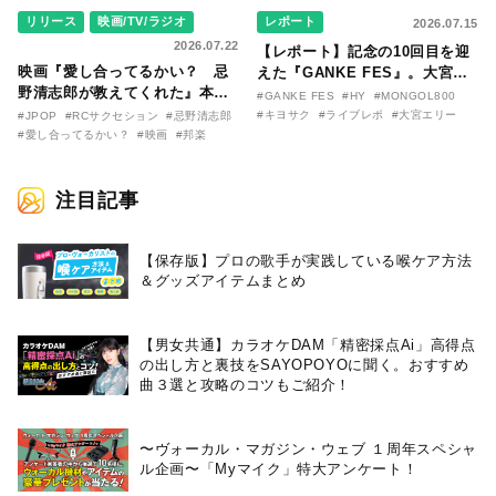
リリース
映画/TV/ラジオ
レポート
2026.07.15
2026.07.22
【レポート】記念の10回目を迎
映画『愛し合ってるかい？ 忌
えた『GANKE FES』。大宮エ
野清志郎が教えてくれた』本予
リー作『アイヌの神々の崖』を
#GANKE FES
#HY
#MONGOL800
告映像とキービジュアルがつい
前に、キヨサク
#キヨサク
#ライブレポ
#大宮エリー
#JPOP
#RCサクセション
#忌野清志郎
に解禁！ キヨシロー関連商品も
（MONGOL800）がウクレレで
#愛し合ってるかい？
#映画
#邦楽
続々と発売が決定！
熱唱。
注目記事
【保存版】プロの歌手が実践している喉ケア⽅法
＆グッズアイテムまとめ
【男女共通】カラオケDAM「精密採点Ai」高得点
の出し方と裏技をSAYOPOYOに聞く。おすすめ
曲３選と攻略のコツもご紹介！
〜ヴォーカル・マガジン・ウェブ １周年スペシャ
ル企画〜「Myマイク」特大アンケート！