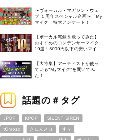
曲３選と攻略のコツもご紹介！
〜ヴォーカル・マガジン・ウェ
ブ １周年スペシャル企画〜「My
マイク」特大アンケート！
【ボーカル宅録＆歌ってみた】
おすすめのコンデンサーマイク
10選！5000円以下の安いマイク
からプロ使用モデルまで紹介
【大特集】アーティストが使っ
ている“Myマイク”を聞いてみ
た！
話題の＃タグ
JPOP
KPOP
SILENT SIREN
tOmozo
きゅんメロ
すぅ