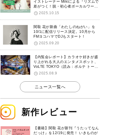
イストレーナー Mikiによる『リズムで
差がつく！脱・初心者ボーカルワーク
ショップ』が12/7に渋谷で開催！
2025.10.15
関取 花が新曲「わたしのねがい」を
10/1に配信リリース決定。10月から
FMヨコハマでDJもスタート！
2025.09.20
【内覧会レポート】カラオケ好きが盛
り上がれる大人のエンタメスポット、
VoLTE TOKYO（読み：ボルテ トーキ
ョー）が東京・品川に8/8グランドオ
2025.08.9
ープン！
ニュース一覧へ
新作レビュー
【書籍】関取 花が新刊『うたってなん
だっけ』を12/19に発売！ いきものが