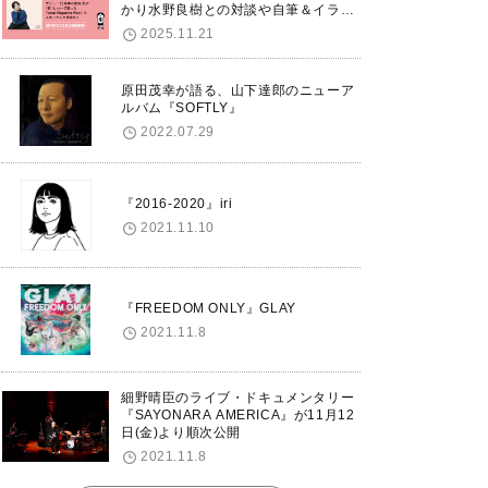
かり水野良樹との対談や自筆＆イラス
トで綴る自分史も掲載。さらに自身の
2025.11.21
誕生日12/18に渋谷で出版記念イベン
トを開催！
原田茂幸が語る、山下達郎のニューア
ルバム『SOFTLY』
2022.07.29
『2016-2020』iri
2021.11.10
『FREEDOM ONLY』GLAY
2021.11.8
細野晴臣のライブ・ドキュメンタリー
『SAYONARA AMERICA』が11月12
日(金)より順次公開
2021.11.8