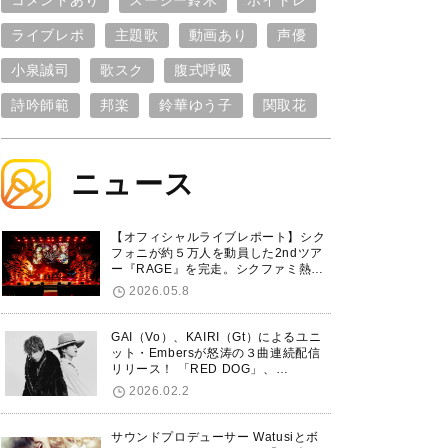
コメントあり
スージー鈴木
ボイトレ
ライブレポ
主題歌
動画あり
声優
小泉誠司
歌スク
腹式呼吸
詩吟師範
邦楽
鈴華ゆう子
関取花
ニュース
【オフィシャルライブレポート】シク
フォニが約５万人を動員した2ndツア
ー『RAGE』を完走。シクファミ熱狂
のKアリーナ横浜ファイナル公演の模
2026.05.8
様をお届け！
GAI（Vo）、KAIRI（Gt）によるユニ
ット・Embersが怒涛の３曲連続配信
リリース！ 「RED DOG」、
「Untitled Hero」に続き、5thシング
2026.02.2
ル「De-Marionette」のリリースを発
表！
サウンドプロデューサー Watusiとボ