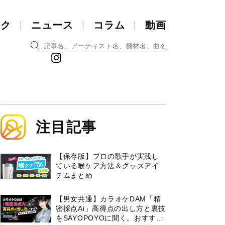
ック
ニュース
コラム
動画
注目記事
【保存版】プロの歌手が実践し
ている喉ケア⽅法＆グッズアイ
テムまとめ
【男女共通】カラオケDAM「精
密採点Ai」高得点の出し方と裏技
をSAYOPOYOに聞く。おすすめ