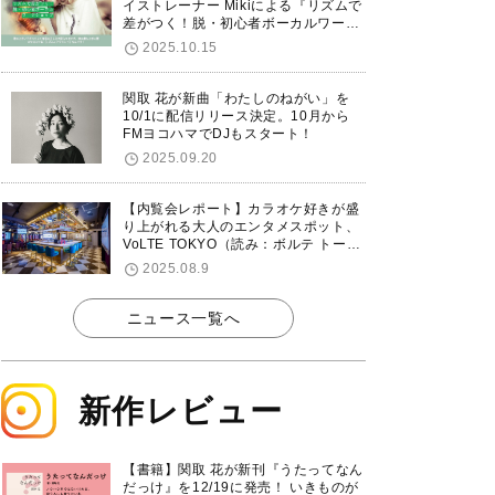
イストレーナー Mikiによる『リズムで
差がつく！脱・初心者ボーカルワーク
ショップ』が12/7に渋谷で開催！
2025.10.15
関取 花が新曲「わたしのねがい」を
10/1に配信リリース決定。10月から
FMヨコハマでDJもスタート！
2025.09.20
【内覧会レポート】カラオケ好きが盛
り上がれる大人のエンタメスポット、
VoLTE TOKYO（読み：ボルテ トーキ
ョー）が東京・品川に8/8グランドオ
2025.08.9
ープン！
ニュース一覧へ
新作レビュー
【書籍】関取 花が新刊『うたってなん
だっけ』を12/19に発売！ いきものが