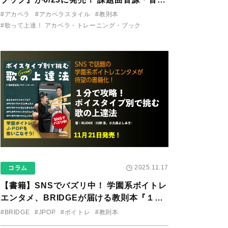
り用アプリを公開。
#アカペラ
#アカペラスタイル
#教則本
#歌って上達！ アカペラ・トレーニング・ブック
2025.11.17
コラム
【書籍】SNSでバズリ中！ 学園系ボイトレ
エンタメ、BRIDGEが届ける教則本『１分
で攻略！ ボイスタイプ別で挑む歌の上達
#BRIDGE
#JPOP
#ボイトレ
#教則本
法』が11/21に発売！