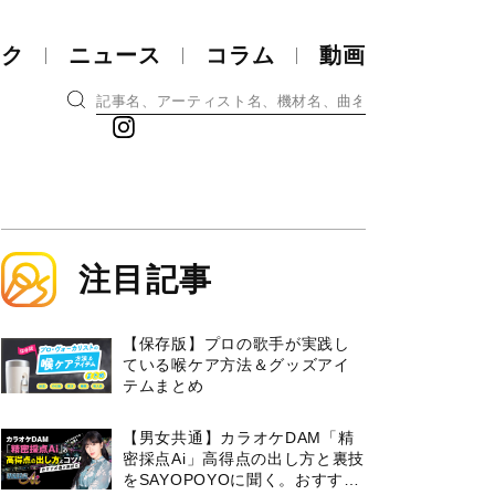
ック
ニュース
コラム
動画
注目記事
【保存版】プロの歌手が実践し
ている喉ケア⽅法＆グッズアイ
テムまとめ
【男女共通】カラオケDAM「精
密採点Ai」高得点の出し方と裏技
をSAYOPOYOに聞く。おすすめ