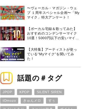
曲３選と攻略のコツもご紹介！
〜ヴォーカル・マガジン・ウェ
ブ １周年スペシャル企画〜「My
マイク」特大アンケート！
【ボーカル宅録＆歌ってみた】
おすすめのコンデンサーマイク
10選！5000円以下の安いマイク
からプロ使用モデルまで紹介
【大特集】アーティストが使っ
ている“Myマイク”を聞いてみ
た！
話題の＃タグ
JPOP
KPOP
SILENT SIREN
tOmozo
きゅんメロ
すぅ