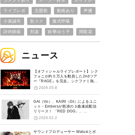
コメントあり
スージー鈴木
ボイトレ
ライブレポ
主題歌
動画あり
声優
小泉誠司
歌スク
腹式呼吸
詩吟師範
邦楽
鈴華ゆう子
関取花
ニュース
【オフィシャルライブレポート】シク
フォニが約５万人を動員した2ndツア
ー『RAGE』を完走。シクファミ熱狂
のKアリーナ横浜ファイナル公演の模
2026.05.8
様をお届け！
GAI（Vo）、KAIRI（Gt）によるユニ
ット・Embersが怒涛の３曲連続配信
リリース！ 「RED DOG」、
「Untitled Hero」に続き、5thシング
2026.02.2
ル「De-Marionette」のリリースを発
表！
サウンドプロデューサー Watusiとボ