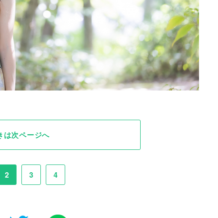
きは次ページへ
2
3
4