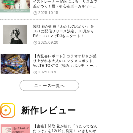
イストレーナー Mikiによる『リズムで
差がつく！脱・初心者ボーカルワーク
ショップ』が12/7に渋谷で開催！
2025.10.15
関取 花が新曲「わたしのねがい」を
10/1に配信リリース決定。10月から
FMヨコハマでDJもスタート！
2025.09.20
【内覧会レポート】カラオケ好きが盛
り上がれる大人のエンタメスポット、
VoLTE TOKYO（読み：ボルテ トーキ
ョー）が東京・品川に8/8グランドオ
2025.08.9
ープン！
ニュース一覧へ
新作レビュー
【書籍】関取 花が新刊『うたってなん
だっけ』を12/19に発売！ いきものが