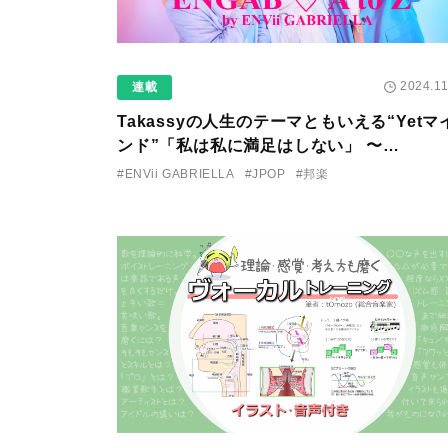
2024.11
連載
Takassyの人生のテーマともいえる“Yetマ
ンド”「私は私に満足はしない」 〜
【ENGAB♡AtoZ】第25回〜
#ENVii GABRIELLA
#JPOP
#邦楽