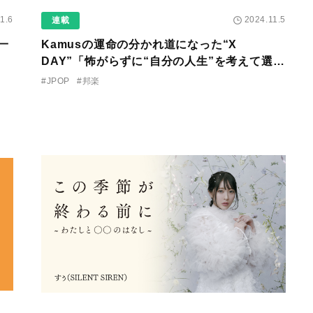
1.6
2024.11.5
連載
一
Kamusの運命の分かれ道になった“X
DAY”「怖がらずに“自分の人生”を考えて選択
してほしい」〜【ENGAB♡AtoZ】第24回〜
#JPOP
#邦楽