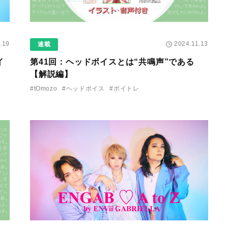
.19
2024.11.13
連載
イ
第41回：ヘッドボイスとは“共鳴声”である
【解説編】
#tOmozo
#ヘッドボイス
#ボイトレ