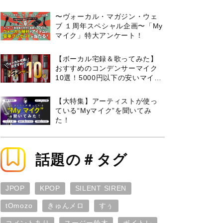
曲３選と攻略のコツもご紹介！
〜ヴォーカル・マガジン・ウェ
ブ １周年スペシャル企画〜「My
マイク」特大アンケート！
【ボーカル宅録＆歌ってみた】
おすすめのコンデンサーマイク
10選！5000円以下の安いマイク
からプロ使用モデルまで紹介
【大特集】アーティストが使っ
ている“Myマイク”を聞いてみ
た！
話題の＃タグ
JPOP
KPOP
SILENT SIREN
tOmozo
きゅんメロ
すぅ