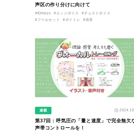
声区の作り分けに向けて
#tOmozo
#エッジボイス
#チェストボイス
#ファルセット
#ボイトレ
#倍音
2024.10
連載
第37回：呼気圧の「量と速度」で完全無欠
声帯コントロールを！