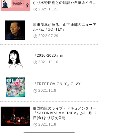
かり水野良樹との対談や自筆＆イラス
トで綴る自分史も掲載。さらに自身の
2025.11.21
誕生日12/18に渋谷で出版記念イベン
トを開催！
原田茂幸が語る、山下達郎のニューア
ルバム『SOFTLY』
2022.07.29
『2016-2020』iri
2021.11.10
『FREEDOM ONLY』GLAY
2021.11.8
細野晴臣のライブ・ドキュメンタリー
『SAYONARA AMERICA』が11月12
日(金)より順次公開
2021.11.8