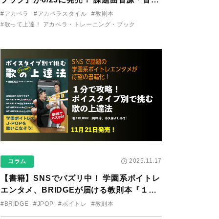
り用アプリを公開。
#アカペラ
#アカペラスタイル
#教則本
#歌って上達！ アカペラ・トレーニング・ブック
2025.11.17
コラム
【書籍】SNSでバズリ中！ 学園系ボイトレ
エンタメ、BRIDGEが届ける教則本『１分
で攻略！ ボイスタイプ別で挑む歌の上達
#BRIDGE
#JPOP
#ボイトレ
#教則本
法』が11/21に発売！