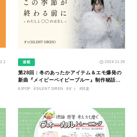
2.1
2024.11.29
連載
第28回：冬のあったかアイテム＆エモ爆発の
新曲『メイビーベイビーブルー』制作秘話〜
SILENT SIREN・すぅ『この季節が終わる前
#JPOP
#SILENT SIREN
#すぅ
#邦楽
に〜わたしと〇〇のはなし〜』