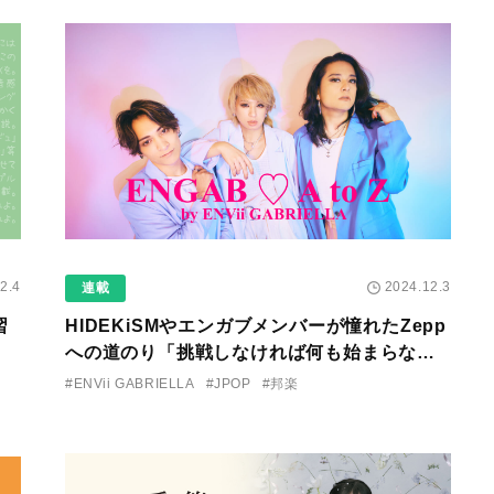
2.4
2024.12.3
連載
習
HIDEKiSMやエンガブメンバーが憧れたZepp
への道のり「挑戦しなければ何も始まらない
し、変わらない」～【ENGAB♡AtoZ】最終
#ENVii GABRIELLA
#JPOP
#邦楽
回～