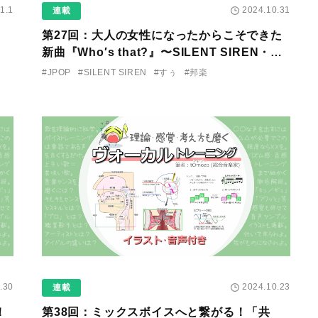
1.1
2024.10.31
連載
第27回：大人の女性になったからこそできた
新曲『Who′s that?』〜SILENT SIREN・す
ぅ『この季節が終わる前に〜わたしと◯◯の
#JPOP
#SILENT SIREN
#すぅ
#邦楽
はなし〜』
.30
2024.10.23
連載
！
第38回：ミックスボイスへと繋がる！「共