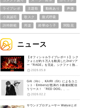
コメントあり
スージー鈴木
ボイトレ
ライブレポ
主題歌
動画あり
声優
小泉誠司
歌スク
腹式呼吸
詩吟師範
邦楽
鈴華ゆう子
関取花
ニュース
【オフィシャルライブレポート】シク
フォニが約５万人を動員した2ndツア
ー『RAGE』を完走。シクファミ熱狂
のKアリーナ横浜ファイナル公演の模
2026.05.8
様をお届け！
GAI（Vo）、KAIRI（Gt）によるユニ
ット・Embersが怒涛の３曲連続配信
リリース！ 「RED DOG」、
「Untitled Hero」に続き、5thシング
2026.02.2
ル「De-Marionette」のリリースを発
表！
サウンドプロデューサー Watusiとボ