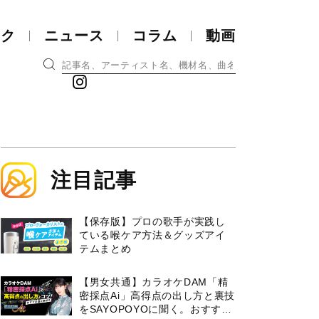
ック
ニュース
コラム
動画
注目記事
【保存版】プロの歌手が実践し
ている喉ケア⽅法＆グッズアイ
テムまとめ
【男女共通】カラオケDAM「精
密採点Ai」高得点の出し方と裏技
をSAYOPOYOに聞く。おすすめ