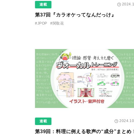
2024.1
連載
第37回『カラオケってなんだっけ』
#JPOP
#関取花
2024.10
連載
第39回：料理に例える歌声の“成分”まとめ