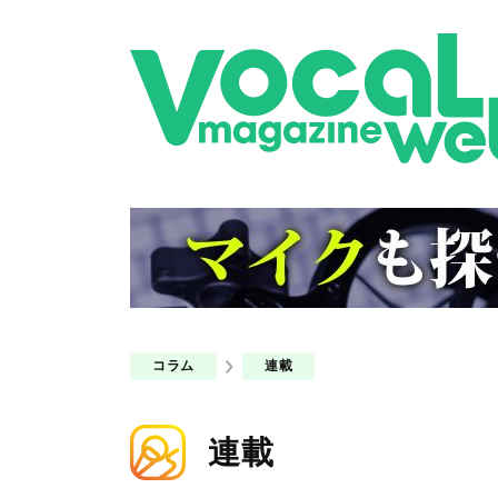
コラム
連載
連載