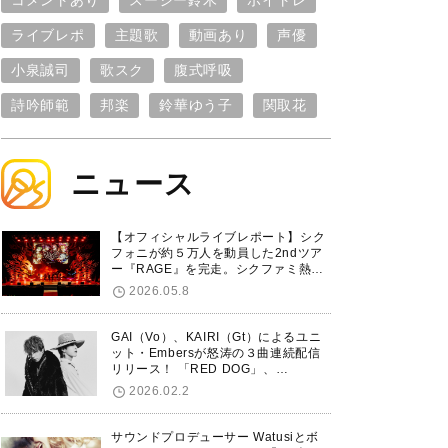
コメントあり
スージー鈴木
ボイトレ
ライブレポ
主題歌
動画あり
声優
小泉誠司
歌スク
腹式呼吸
詩吟師範
邦楽
鈴華ゆう子
関取花
ニュース
【オフィシャルライブレポート】シク
フォニが約５万人を動員した2ndツア
ー『RAGE』を完走。シクファミ熱狂
のKアリーナ横浜ファイナル公演の模
2026.05.8
様をお届け！
GAI（Vo）、KAIRI（Gt）によるユニ
ット・Embersが怒涛の３曲連続配信
リリース！ 「RED DOG」、
「Untitled Hero」に続き、5thシング
2026.02.2
ル「De-Marionette」のリリースを発
表！
サウンドプロデューサー Watusiとボ