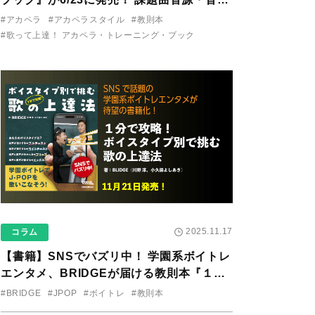
り用アプリを公開。
#アカペラ
#アカペラスタイル
#教則本
#歌って上達！ アカペラ・トレーニング・ブック
2025.11.17
コラム
【書籍】SNSでバズリ中！ 学園系ボイトレ
エンタメ、BRIDGEが届ける教則本『１分
で攻略！ ボイスタイプ別で挑む歌の上達
#BRIDGE
#JPOP
#ボイトレ
#教則本
法』が11/21に発売！