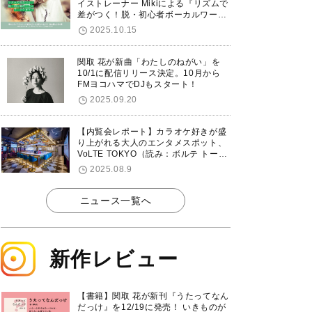
イストレーナー Mikiによる『リズムで
差がつく！脱・初心者ボーカルワーク
ショップ』が12/7に渋谷で開催！
2025.10.15
関取 花が新曲「わたしのねがい」を
10/1に配信リリース決定。10月から
FMヨコハマでDJもスタート！
2025.09.20
【内覧会レポート】カラオケ好きが盛
り上がれる大人のエンタメスポット、
VoLTE TOKYO（読み：ボルテ トーキ
ョー）が東京・品川に8/8グランドオ
2025.08.9
ープン！
ニュース一覧へ
新作レビュー
【書籍】関取 花が新刊『うたってなん
だっけ』を12/19に発売！ いきものが