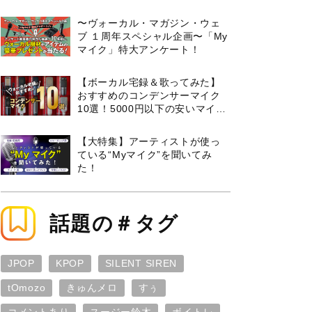
曲３選と攻略のコツもご紹介！
〜ヴォーカル・マガジン・ウェ
ブ １周年スペシャル企画〜「My
マイク」特大アンケート！
【ボーカル宅録＆歌ってみた】
おすすめのコンデンサーマイク
10選！5000円以下の安いマイク
からプロ使用モデルまで紹介
【大特集】アーティストが使っ
ている“Myマイク”を聞いてみ
た！
話題の＃タグ
JPOP
KPOP
SILENT SIREN
tOmozo
きゅんメロ
すぅ