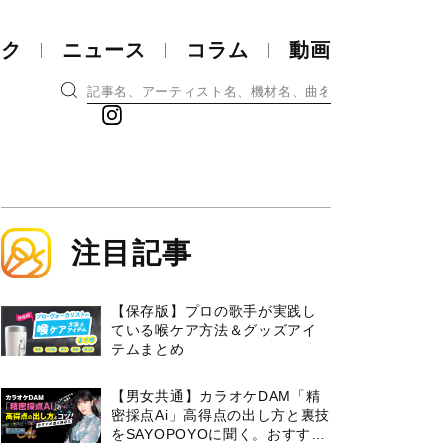
ック
ニュース
コラム
動画
注目記事
【保存版】プロの歌手が実践し
ている喉ケア⽅法＆グッズアイ
テムまとめ
【男女共通】カラオケDAM「精
密採点Ai」高得点の出し方と裏技
をSAYOPOYOに聞く。おすすめ