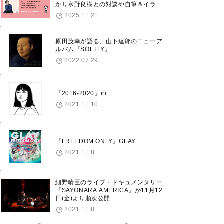
かり水野良樹との対談や自筆＆イラス
トで綴る自分史も掲載。さらに自身の
2025.11.21
誕生日12/18に渋谷で出版記念イベン
トを開催！
原田茂幸が語る、山下達郎のニューア
ルバム『SOFTLY』
2022.07.29
『2016-2020』iri
2021.11.10
『FREEDOM ONLY』GLAY
2021.11.8
細野晴臣のライブ・ドキュメンタリー
『SAYONARA AMERICA』が11月12
日(金)より順次公開
2021.11.8