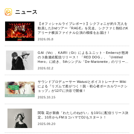
ニュース
【オフィシャルライブレポート】シクフォニが約５万人を
動員した2ndツアー『RAGE』を完走。シクファミ熱狂のK
アリーナ横浜ファイナル公演の模様をお届け！
2026.05.8
GAI（Vo）、KAIRI（Gt）によるユニット・Embersが怒涛
の３曲連続配信リリース！ 「RED DOG」、「Untitled
Hero」に続き、5thシングル「De-Marionette」のリリース
を発表！
2026.02.2
サウンドプロデューサー Watusiとボイストレーナー Miki
による『リズムで差がつく！脱・初心者ボーカルワークシ
ョップ』が12/7に渋谷で開催！
2025.10.15
関取 花が新曲「わたしのねがい」を10/1に配信リリース決
定。10月からFMヨコハマでDJもスタート！
2025.09.20