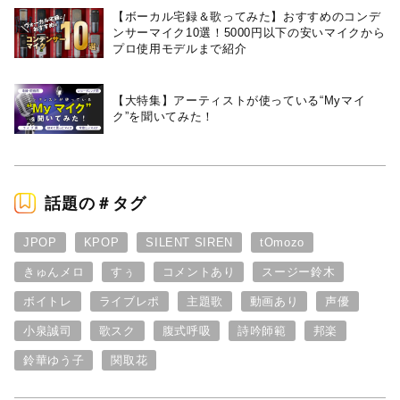
【ボーカル宅録＆歌ってみた】おすすめのコンデ
ンサーマイク10選！5000円以下の安いマイクから
プロ使用モデルまで紹介
【大特集】アーティストが使っている“Myマイ
ク”を聞いてみた！
話題の＃タグ
JPOP
KPOP
SILENT SIREN
tOmozo
きゅんメロ
すぅ
コメントあり
スージー鈴木
ボイトレ
ライブレポ
主題歌
動画あり
声優
小泉誠司
歌スク
腹式呼吸
詩吟師範
邦楽
鈴華ゆう子
関取花