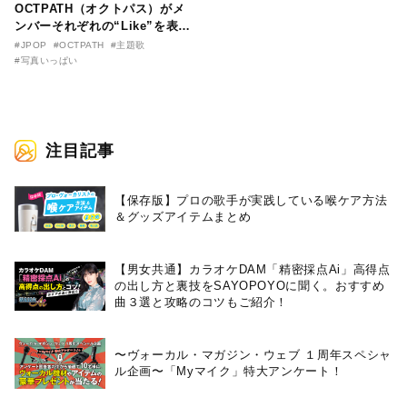
OCTPATH（オクトパス）がメ
ンバーそれぞれの“Like”を表現
したアートワークを公開！
#JPOP
#OCTPATH
#主題歌
#写真いっぱい
注目記事
【保存版】プロの歌手が実践している喉ケア⽅法
＆グッズアイテムまとめ
【男女共通】カラオケDAM「精密採点Ai」高得点
の出し方と裏技をSAYOPOYOに聞く。おすすめ
曲３選と攻略のコツもご紹介！
〜ヴォーカル・マガジン・ウェブ １周年スペシャ
ル企画〜「Myマイク」特大アンケート！