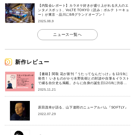
【内覧会レポート】カラオケ好きが盛り上がれる大人のエ
ンタメスポット、VoLTE TOKYO（読み：ボルテ トーキョ
ー）が東京・品川に8/8グランドオープン！
2025.08.9
ニュース一覧へ
新作レビュー
【書籍】関取 花が新刊『うたってなんだっけ』を12/19に
発売！ いきものがかり水野良樹との対談や自筆＆イラスト
で綴る自分史も掲載。さらに自身の誕生日12/18に渋谷で
出版記念イベントを開催！
2025.11.21
原田茂幸が語る、山下達郎のニューアルバム『SOFTLY』
2022.07.29