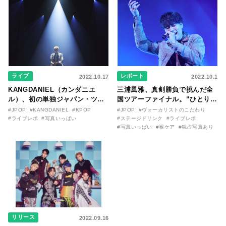
ライブ
レポート
2022.10.17
2022.10.1
KANGDANIEL（カンダニエ
三浦風雅、真剣勝負で挑んだ全
ル）、初の単独ジャパン・ツア
国ツアーファイナル。“ひとりひ
ーを開催！ 笑顔とパワフルなパ
とりに届くように、全力で歌う”
#JPOP
#KANGDANIEL
#KPOP
#JPOP
#ヴォーカリストのこだわり
フォーマンスで観客を魅了
（喉ケアグッズの独自レポあ
#ライブレポ
#写真いっぱい
#ステージドリンク
#ライブレポ
り）
#写真いっぱい
#喉ケア
#独占写真あり
リリース
2022.09.16