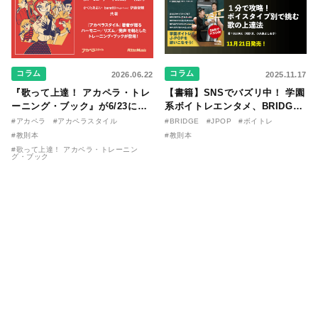
コラム
コラム
2026.06.22
2025.11.17
『歌って上達！ アカペラ・トレ
【書籍】SNSでバズリ中！ 学園
ーニング・ブック』が6/23に発
系ボイトレエンタメ、BRIDGE
売！ 課題曲音源・音取り用アプ
が届ける教則本『１分で攻略！
#アカペラ
#アカペラスタイル
#BRIDGE
#JPOP
#ボイトレ
リを公開。
ボイスタイプ別で挑む歌の上達
#教則本
#教則本
法』が11/21に発売！
#歌って上達！ アカペラ・トレーニン
グ・ブック