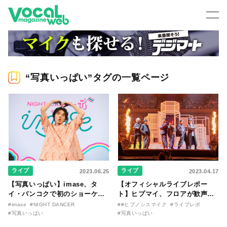
“写真いっぱい”タグの一覧ページ
ライブ
ライブ
2023.06.25
2023.04.17
【写真いっぱい】imase、タ
【オフィシャルライブレポー
イ・バンコクで初のショーケー
ト】ヒプマイ、フロアが歓声で
スイベントを開催！ 「NIGHT
揺れた！ 白熱の「ヒプマイ
#imase
#NIGHT DANCER
##ヒプノシスマイク
#ライブレポ
DANCER」サビではオーディエ
9thライブ」Day2をレポート
#写真いっぱい
#写真いっぱい
ンスの合唱も