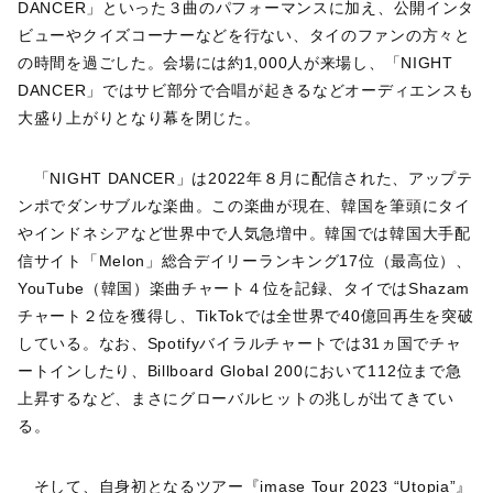
DANCER」といった３曲のパフォーマンスに加え、公開インタ
ビューやクイズコーナーなどを行ない、タイのファンの方々と
の時間を過ごした。会場には約1,000人が来場し、「NIGHT
DANCER」ではサビ部分で合唱が起きるなどオーディエンスも
大盛り上がりとなり幕を閉じた。
「NIGHT DANCER」は2022年８月に配信された、アップテ
ンポでダンサブルな楽曲。この楽曲が現在、韓国を筆頭にタイ
やインドネシアなど世界中で人気急増中。韓国では韓国大手配
信サイト「Melon」総合デイリーランキング17位（最高位）、
YouTube（韓国）楽曲チャート４位を記録、タイではShazam
チャート２位を獲得し、TikTokでは全世界で40億回再生を突破
している。なお、Spotifyバイラルチャートでは31ヵ国でチャ
ートインしたり、Billboard Global 200において112位まで急
上昇するなど、まさにグローバルヒットの兆しが出てきてい
る。
そして、自身初となるツアー『imase Tour 2023 “Utopia”』