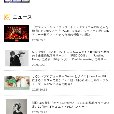
ニュース
【オフィシャルライブレポート】シクフォニが約５万人を
動員した2ndツアー『RAGE』を完走。シクファミ熱狂のK
アリーナ横浜ファイナル公演の模様をお届け！
2026.05.8
GAI（Vo）、KAIRI（Gt）によるユニット・Embersが怒涛
の３曲連続配信リリース！ 「RED DOG」、「Untitled
Hero」に続き、5thシングル「De-Marionette」のリリース
を発表！
2026.02.2
サウンドプロデューサー Watusiとボイストレーナー Miki
による『リズムで差がつく！脱・初心者ボーカルワークシ
ョップ』が12/7に渋谷で開催！
2025.10.15
関取 花が新曲「わたしのねがい」を10/1に配信リリース決
定。10月からFMヨコハマでDJもスタート！
2025.09.20