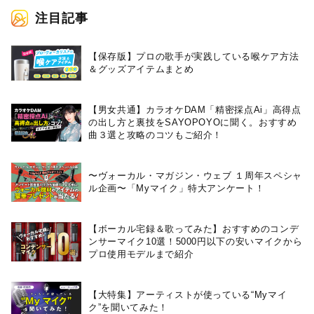
注目記事
【保存版】プロの歌手が実践している喉ケア⽅法
＆グッズアイテムまとめ
【男女共通】カラオケDAM「精密採点Ai」高得点
の出し方と裏技をSAYOPOYOに聞く。おすすめ
曲３選と攻略のコツもご紹介！
〜ヴォーカル・マガジン・ウェブ １周年スペシャ
ル企画〜「Myマイク」特大アンケート！
【ボーカル宅録＆歌ってみた】おすすめのコンデ
ンサーマイク10選！5000円以下の安いマイクから
プロ使用モデルまで紹介
【大特集】アーティストが使っている“Myマイ
ク”を聞いてみた！