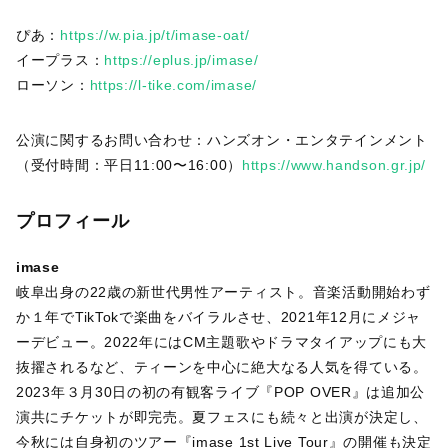
ぴあ：
https://w.pia.jp/t/imase-oat/
イープラス：
https://eplus.jp/imase/
ローソン：
https://l-tike.com/imase/
公演に関するお問い合わせ：ハンズオン・エンタテインメント
（受付時間：平日11:00〜16:00）
https://www.handson.gr.jp/
プロフィール
imase
岐阜出身の22歳の新世代男性アーティスト。音楽活動開始わず
か１年でTikTokで楽曲をバイラルさせ、2021年12月にメジャ
ーデビュー。2022年にはCM主題歌やドラマタイアップにも大
抜擢されるなど、ティーンを中心に絶大なる人気を得ている。
2023年３月30日の初の有観客ライブ『POP OVER』は追加公
演共にチケットが即完売。夏フェスにも続々と出演が決定し、
今秋には自身初のツアー『imase 1st Live Tour』の開催も決定