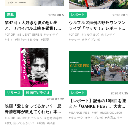
連載
レポート
2026.08.5
2026.08.1
第47回：大好きな夏の思い出
ウルフルズ恒例の野外ワンマン
と、リバイバル上映を鑑賞した
ライブ『ヤッサ！』レポート！
『時をかける少女』のおはなし
リリースから30年を迎えたアル
#JPOP
#SILENT SIREN
#サイサイ
#JPOP
#ウルフルズ
#バンザイ
〜SILENT SIREN・すぅ『この
バム『バンザイ』完全再現に、
#すぅ
#時をかける少女
#邦楽
#ヤッサ
#ライブレポ
季節が終わる前に〜わたしと〇
大阪に集まったファンが熱狂し
〇のはなし〜』
た日。
リリース
映画/TV/ラジオ
レポート
2026.07.15
2026.07.22
【レポート】記念の10回目を迎
映画『愛し合ってるかい？ 忌
えた『GANKE FES』。大宮エ
野清志郎が教えてくれた』本予
リー作『アイヌの神々の崖』を
#GANKE FES
#HY
#MONGOL800
告映像とキービジュアルがつい
前に、キヨサク
#キヨサク
#ライブレポ
#大宮エリー
#JPOP
#RCサクセション
#忌野清志郎
に解禁！ キヨシロー関連商品も
（MONGOL800）がウクレレで
#愛し合ってるかい？
#映画
#邦楽
続々と発売が決定！
熱唱。