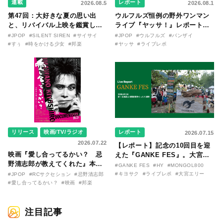
連載
レポート
2026.08.5
2026.08.1
第47回：大好きな夏の思い出
ウルフルズ恒例の野外ワンマン
と、リバイバル上映を鑑賞した
ライブ『ヤッサ！』レポート！
『時をかける少女』のおはなし
リリースから30年を迎えたアル
#JPOP
#SILENT SIREN
#サイサイ
#JPOP
#ウルフルズ
#バンザイ
〜SILENT SIREN・すぅ『この
バム『バンザイ』完全再現に、
#すぅ
#時をかける少女
#邦楽
#ヤッサ
#ライブレポ
季節が終わる前に〜わたしと〇
大阪に集まったファンが熱狂し
〇のはなし〜』
た日。
リリース
映画/TV/ラジオ
レポート
2026.07.15
2026.07.22
【レポート】記念の10回目を迎
映画『愛し合ってるかい？ 忌
えた『GANKE FES』。大宮エ
野清志郎が教えてくれた』本予
リー作『アイヌの神々の崖』を
#GANKE FES
#HY
#MONGOL800
告映像とキービジュアルがつい
前に、キヨサク
#キヨサク
#ライブレポ
#大宮エリー
#JPOP
#RCサクセション
#忌野清志郎
に解禁！ キヨシロー関連商品も
（MONGOL800）がウクレレで
#愛し合ってるかい？
#映画
#邦楽
続々と発売が決定！
熱唱。
注目記事