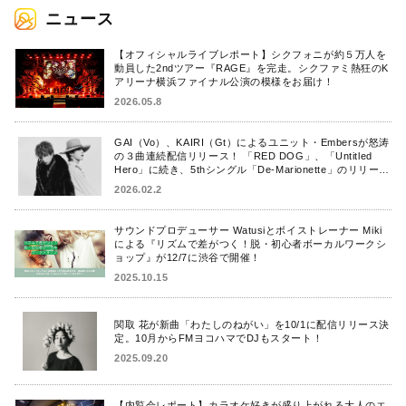
ニュース
【オフィシャルライブレポート】シクフォニが約５万人を
動員した2ndツアー『RAGE』を完走。シクファミ熱狂のK
アリーナ横浜ファイナル公演の模様をお届け！
2026.05.8
GAI（Vo）、KAIRI（Gt）によるユニット・Embersが怒涛
の３曲連続配信リリース！ 「RED DOG」、「Untitled
Hero」に続き、5thシングル「De-Marionette」のリリース
を発表！
2026.02.2
サウンドプロデューサー Watusiとボイストレーナー Miki
による『リズムで差がつく！脱・初心者ボーカルワークシ
ョップ』が12/7に渋谷で開催！
2025.10.15
関取 花が新曲「わたしのねがい」を10/1に配信リリース決
定。10月からFMヨコハマでDJもスタート！
2025.09.20
【内覧会レポート】カラオケ好きが盛り上がれる大人のエ