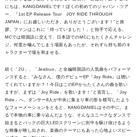
にちは、KANGDANIELです！ぼくの初めてのジャパン・ツア
ー、『1st EP Release Tour JOY RIDE THROUGH
JAPAN』にお越しいただき、ありがとうございます！”と挨
拶。ファンはこれに「待っていました！」と拍手で応える。
MCでは韓国語に交えて、日本語でのMCにもたくさんチャレン
ジ。何度か噛んでしまう場面もあったが、それすら持ち前のキ
ャラクターで場を和ませる。
続く「2U」、「Jealous」と全編韓国語の人気曲をパフォーマ
ンスすると、“みなさん、僕のデビューEP『Joy Ride』は聴い
てくれていますか？！今日はこのEPからたくさんの曲を歌い
ますが、まずは「Joy Ride」を歌います！”と宣言し、「Joy
Ride」へ。ダンサー8人が中央に集まり車の形を模写したよう
なフォーメーションをとると、KANGDANIELはその中に。ま
るで本物の車に乗り込んだような、そんなユニークなダンスで
始まるとバックの巨大LEDスクリーンに街中を駆け抜けるよう
な映像が映し出され、楽曲のテーマにもあった心地よいスピー