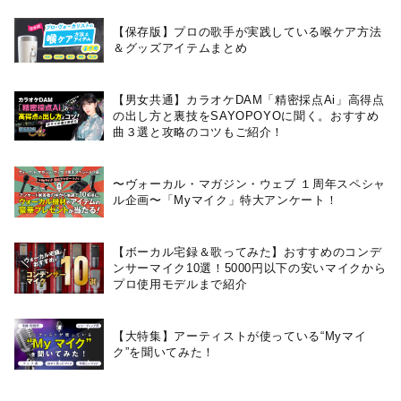
【保存版】プロの歌手が実践している喉ケア⽅法
＆グッズアイテムまとめ
【男女共通】カラオケDAM「精密採点Ai」高得点
の出し方と裏技をSAYOPOYOに聞く。おすすめ
曲３選と攻略のコツもご紹介！
〜ヴォーカル・マガジン・ウェブ １周年スペシャ
ル企画〜「Myマイク」特大アンケート！
【ボーカル宅録＆歌ってみた】おすすめのコンデ
ンサーマイク10選！5000円以下の安いマイクから
プロ使用モデルまで紹介
【大特集】アーティストが使っている“Myマイ
ク”を聞いてみた！