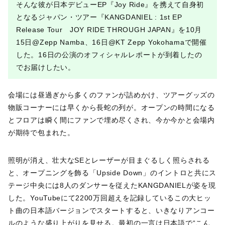
そんな彼が日本デビューEP『Joy Ride』を携えて自身初
となるジャパン・ツアー『KANGDANIEL : 1st EP
Release Tour JOY RIDE THROUGH JAPAN』を10月
15日@Zepp Namba、16日@KT Zepp Yokohamaで開催
した。16日の公演のオフィシャルレポートが到着したの
でお届けしたい。
会場には昼過ぎから多くのファンが詰めかけ、ツアーグッズの
物販コーナーには早くから長蛇の列が。オープンの時間になる
とフロアは瞬く間にファンで埋め尽くされ、今か今かと会場内
が期待で包まれた。
照明が消え、壮大なSEとレーザーが目まぐるしく照らされる
と、オープニングを飾る「Upside Down」のイントロと共にス
テージ中央には8人のダンサーを従えたKANGDANIELが姿を現
した。YouTubeにて2200万回超えを記録しているこの大ヒッ
ト曲の日本語バージョンでスタートすると、いきなりアンコー
ルのような盛り上がりを見せる。最初の一言は日本語で“こん