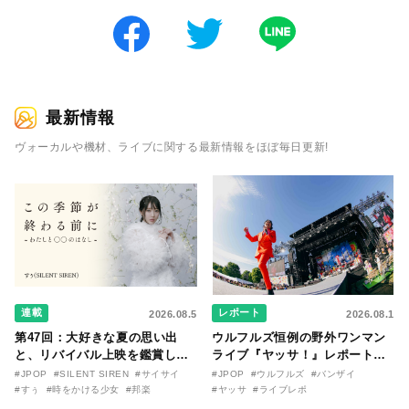
最新情報
ヴォーカルや機材、ライブに関する最新情報をほぼ毎日更新!
連載
レポート
2026.08.5
2026.08.1
第47回：大好きな夏の思い出
ウルフルズ恒例の野外ワンマン
と、リバイバル上映を鑑賞した
ライブ『ヤッサ！』レポート！
『時をかける少女』のおはなし
リリースから30年を迎えたアル
#JPOP
#SILENT SIREN
#サイサイ
#JPOP
#ウルフルズ
#バンザイ
〜SILENT SIREN・すぅ『この
バム『バンザイ』完全再現に、
#すぅ
#時をかける少女
#邦楽
#ヤッサ
#ライブレポ
季節が終わる前に〜わたしと〇
大阪に集まったファンが熱狂し