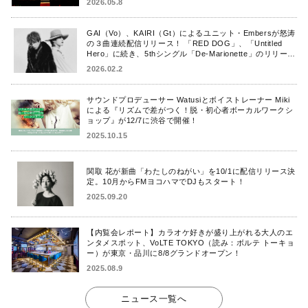
2026.05.8
GAI（Vo）、KAIRI（Gt）によるユニット・Embersが怒涛
の３曲連続配信リリース！ 「RED DOG」、「Untitled
Hero」に続き、5thシングル「De-Marionette」のリリース
を発表！
2026.02.2
サウンドプロデューサー Watusiとボイストレーナー Miki
による『リズムで差がつく！脱・初心者ボーカルワークシ
ョップ』が12/7に渋谷で開催！
2025.10.15
関取 花が新曲「わたしのねがい」を10/1に配信リリース決
定。10月からFMヨコハマでDJもスタート！
2025.09.20
【内覧会レポート】カラオケ好きが盛り上がれる大人のエ
ンタメスポット、VoLTE TOKYO（読み：ボルテ トーキョ
ー）が東京・品川に8/8グランドオープン！
2025.08.9
ニュース一覧へ