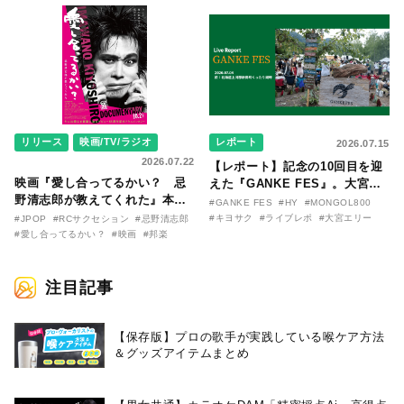
〇のはなし〜』
た日。
リリース
映画/TV/ラジオ
レポート
2026.07.15
2026.07.22
【レポート】記念の10回目を迎
映画『愛し合ってるかい？ 忌
えた『GANKE FES』。大宮エ
野清志郎が教えてくれた』本予
リー作『アイヌの神々の崖』を
#GANKE FES
#HY
#MONGOL800
告映像とキービジュアルがつい
前に、キヨサク
#キヨサク
#ライブレポ
#大宮エリー
#JPOP
#RCサクセション
#忌野清志郎
に解禁！ キヨシロー関連商品も
（MONGOL800）がウクレレで
#愛し合ってるかい？
#映画
#邦楽
続々と発売が決定！
熱唱。
注目記事
【保存版】プロの歌手が実践している喉ケア⽅法
＆グッズアイテムまとめ