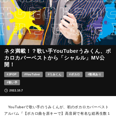
ネタ満載！？歌い手YouTuberうみくん、ボ
カロカバーベストから「シャルル」MV公
開！
#JPOP
#YouTuber
#うみくん
#ボカロ
#動画あり
#歌い手
2022.10.7
YouTuberで歌い手のうみくんが、初のボカロカバーベスト
アルバム『【ボカロ曲を原キーで】高音厨で有名な総再生数１