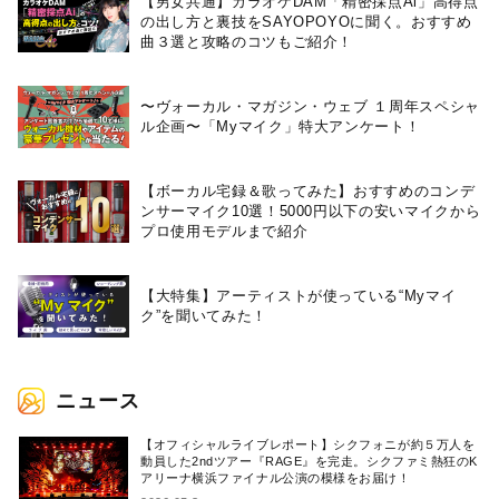
【男女共通】カラオケDAM「精密採点Ai」高得点
の出し方と裏技をSAYOPOYOに聞く。おすすめ
曲３選と攻略のコツもご紹介！
〜ヴォーカル・マガジン・ウェブ １周年スペシャ
ル企画〜「Myマイク」特大アンケート！
【ボーカル宅録＆歌ってみた】おすすめのコンデ
ンサーマイク10選！5000円以下の安いマイクから
プロ使用モデルまで紹介
【大特集】アーティストが使っている“Myマイ
ク”を聞いてみた！
ニュース
【オフィシャルライブレポート】シクフォニが約５万人を
動員した2ndツアー『RAGE』を完走。シクファミ熱狂のK
アリーナ横浜ファイナル公演の模様をお届け！