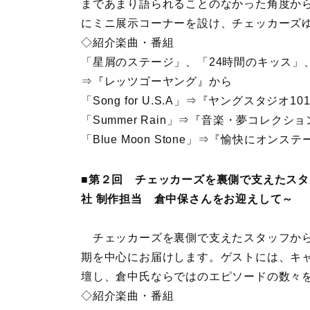
まであまり語られることのなかった角度から
にミニ展示コーナーを設け、チェッカーズ
◇紹介楽曲・番組
「星屑のステージ」、「24時間のキッス」
⇒『レッツゴーヤング』から
「Song for U.S.A」⇒『ヤングスタジオ1
「Summer Rain」⇒『音楽・夢コレクシ
「Blue Moon Stone」⇒『愉快にオンス
■第２回 チェッカーズを裏側で支えたスタ
社 制作担当 倉中保さんをお迎えして～
チェッカーズを裏側で支えたスタッフから
期を中心にお届けします。ゲストには、キ
壇し、倉中氏ならではのエピソードの数々
◇紹介楽曲・番組