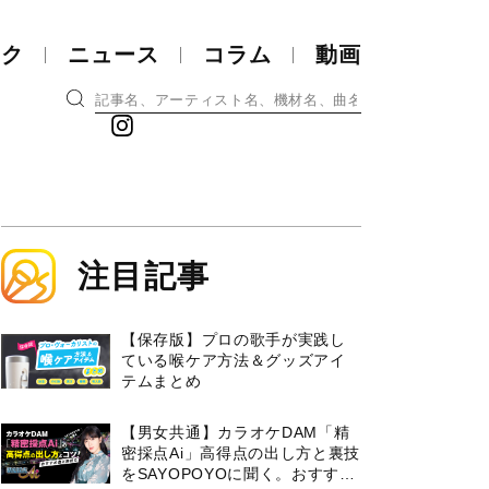
ック
ニュース
コラム
動画
注目記事
【保存版】プロの歌手が実践し
ている喉ケア⽅法＆グッズアイ
テムまとめ
【男女共通】カラオケDAM「精
密採点Ai」高得点の出し方と裏技
をSAYOPOYOに聞く。おすすめ