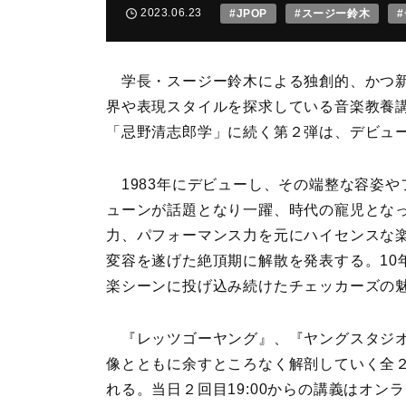
2023.06.23
#JPOP
#スージー鈴木
学長・スージー鈴木による独創的、かつ新
界や表現スタイルを探求している音楽教養講
「忌野清志郎学」に続く第２弾は、デビュー
1983年にデビューし、その端整な容姿や
ューンが話題となり一躍、時代の寵児とな
力、パフォーマンス力を元にハイセンスな
変容を遂げた絶頂期に解散を発表する。10
楽シーンに投げ込み続けたチェッカーズの
『レッツゴーヤング』、『ヤングスタジオ1
像とともに余すところなく解剖していく全２
れる。当日２回目19:00からの講義はオ