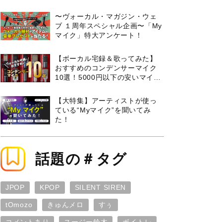
曲３選と攻略のコツもご紹介！
〜ヴォーカル・マガジン・ウェ
ブ １周年スペシャル企画〜「My
マイク」特大アンケート！
【ボーカル宅録＆歌ってみた】
おすすめのコンデンサーマイク
10選！5000円以下の安いマイク
からプロ使用モデルまで紹介
【大特集】アーティストが使っ
ている“Myマイク”を聞いてみ
た！
話題の＃タグ
JPOP
KPOP
SILENT SIREN
tOmozo
きゅんメロ
すぅ