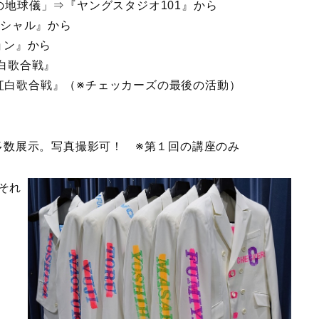
７つの海の地球儀」⇒『ヤングスタジオ101』から
スペシャル』から
ョン』から
K紅白歌合戦』
K紅白歌合戦』（※チェッカーズの最後の活動）
数展示。写真撮影可！ ※第１回の講座のみ
ーそれ