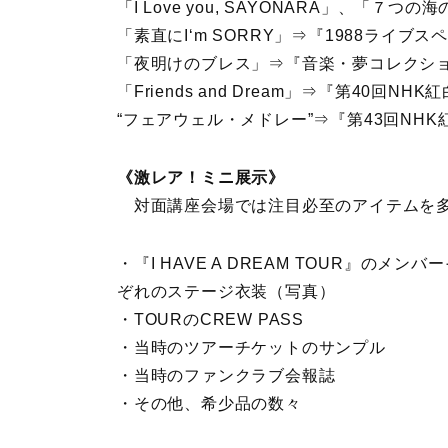
「I Love you, SAYONARA」、「
「素直にI‘m SORRY」⇒『1988ライブ
「夜明けのブレス」⇒『音楽・夢コレクシ
「Friends and Dream」⇒『第40回NH
“フェアウェル・メドレー”⇒『第43回NH
《激レア！ミニ展示》
対面講座会場では注目必至のアイテムを多
・『I HAVE A DREAM TOUR』のメンバ
ぞれのステージ衣装（写真）
・TOURのCREW PASS
・当時のツアーチケットのサンプル
・当時のファンクラブ会報誌
・その他、希少品の数々