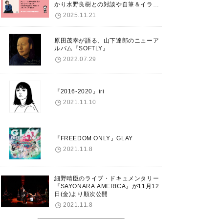
かり水野良樹との対談や自筆＆イラス
トで綴る自分史も掲載。さらに自身の
2025.11.21
誕生日12/18に渋谷で出版記念イベン
トを開催！
原田茂幸が語る、山下達郎のニューア
ルバム『SOFTLY』
2022.07.29
『2016-2020』iri
2021.11.10
『FREEDOM ONLY』GLAY
2021.11.8
細野晴臣のライブ・ドキュメンタリー
『SAYONARA AMERICA』が11月12
日(金)より順次公開
2021.11.8