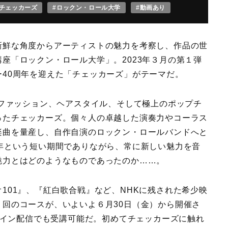
#チェッカーズ
#ロックン・ロール大学
#動画あり
鮮な角度からアーティストの魅力を考察し、作品の世
座「ロックン・ロール大学」。2023年３月の第１弾
40周年を迎えた「チェッカーズ」がテーマだ。
ファッション、ヘアスタイル、そして極上のポップチ
ったチェッカーズ。個々人の卓越した演奏力やコーラス
楽曲を量産し、自作自演のロックン・ロールバンドへと
年という短い期間でありながら、常に新しい魅力を音
魅力とはどのようなものであったのか……。
01』、『紅白歌合戦』など、NHKに残された希少映
回のコースが、いよいよ６月30日（金）から開催さ
ンライン配信でも受講可能だ。初めてチェッカーズに触れ