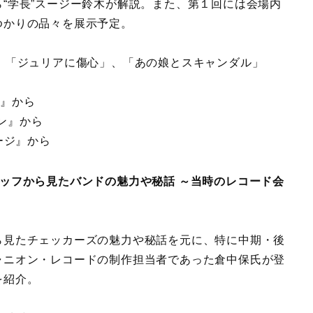
“学長”スージー鈴木が解説。また、第１回には会場内
ゆかりの品々を展示予定。
、「ジュリアに傷心」、「あの娘とスキャンダル」
01』から
ョン』から
テージ』から
ッフから見たバンドの魅力や秘話 ～当時のレコード会
見たチェッカーズの魅力や秘話を元に、特に中期・後
ャニオン・レコードの制作担当者であった倉中保氏が登
を紹介。