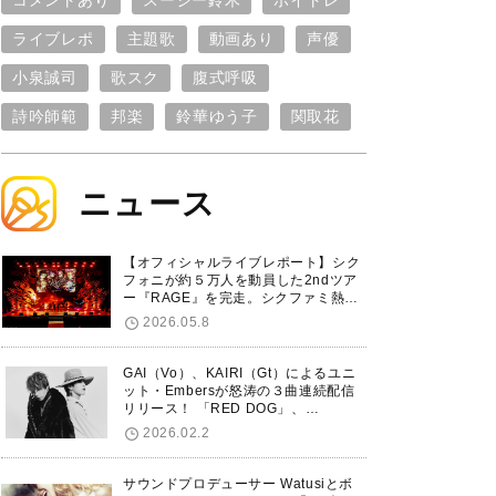
コメントあり
スージー鈴木
ボイトレ
ライブレポ
主題歌
動画あり
声優
小泉誠司
歌スク
腹式呼吸
詩吟師範
邦楽
鈴華ゆう子
関取花
ニュース
【オフィシャルライブレポート】シク
フォニが約５万人を動員した2ndツア
ー『RAGE』を完走。シクファミ熱狂
のKアリーナ横浜ファイナル公演の模
2026.05.8
様をお届け！
GAI（Vo）、KAIRI（Gt）によるユニ
ット・Embersが怒涛の３曲連続配信
リリース！ 「RED DOG」、
「Untitled Hero」に続き、5thシング
2026.02.2
ル「De-Marionette」のリリースを発
表！
サウンドプロデューサー Watusiとボ