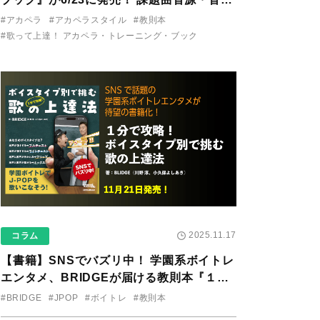
り用アプリを公開。
#アカペラ
#アカペラスタイル
#教則本
#歌って上達！ アカペラ・トレーニング・ブック
2025.11.17
コラム
【書籍】SNSでバズリ中！ 学園系ボイトレ
エンタメ、BRIDGEが届ける教則本『１分
で攻略！ ボイスタイプ別で挑む歌の上達
#BRIDGE
#JPOP
#ボイトレ
#教則本
法』が11/21に発売！