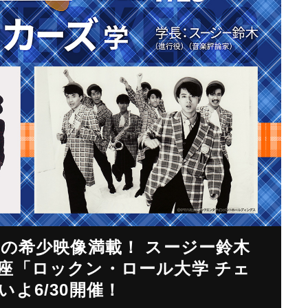
時の希少映像満載！ スージー鈴木
座「ロックン・ロール大学 チェ
よ6/30開催！