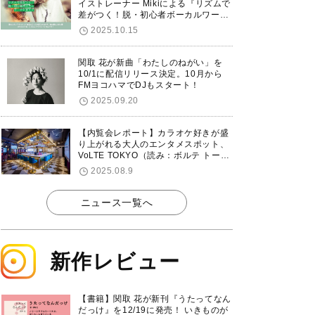
イストレーナー Mikiによる『リズムで
差がつく！脱・初心者ボーカルワーク
ショップ』が12/7に渋谷で開催！
2025.10.15
関取 花が新曲「わたしのねがい」を
10/1に配信リリース決定。10月から
FMヨコハマでDJもスタート！
2025.09.20
【内覧会レポート】カラオケ好きが盛
り上がれる大人のエンタメスポット、
VoLTE TOKYO（読み：ボルテ トーキ
ョー）が東京・品川に8/8グランドオ
2025.08.9
ープン！
ニュース一覧へ
新作レビュー
【書籍】関取 花が新刊『うたってなん
だっけ』を12/19に発売！ いきものが