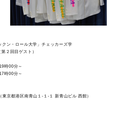
ックン・ロール大学」チェッカーズ学
（第２回目ゲスト）
9時00分～
7時00分～
東京都港区南青山１-１-１ 新青山ビル 西館）