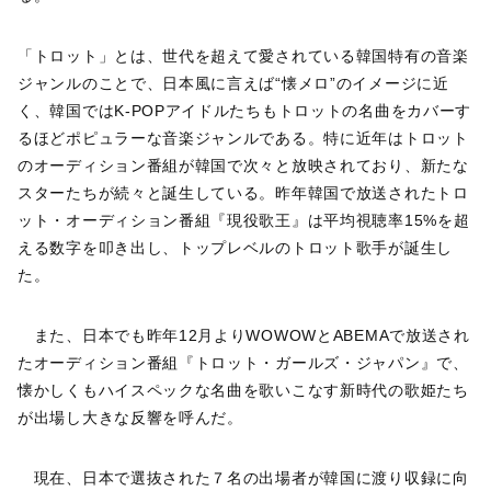
「トロット」とは、世代を超えて愛されている韓国特有の音楽
ジャンルのことで、日本風に言えば“懐メロ”のイメージに近
く、韓国ではK-POPアイドルたちもトロットの名曲をカバーす
るほどポピュラーな音楽ジャンルである。特に近年はトロット
のオーディション番組が韓国で次々と放映されており、新たな
スターたちが続々と誕生している。昨年韓国で放送されたトロ
ット・オーディション番組『現役歌王』は平均視聴率15%を超
える数字を叩き出し、トップレベルのトロット歌手が誕生し
た。
また、日本でも昨年12月よりWOWOWとABEMAで放送され
たオーディション番組『トロット・ガールズ・ジャパン』で、
懐かしくもハイスペックな名曲を歌いこなす新時代の歌姫たち
が出場し大きな反響を呼んだ。
現在、日本で選抜された７名の出場者が韓国に渡り収録に向