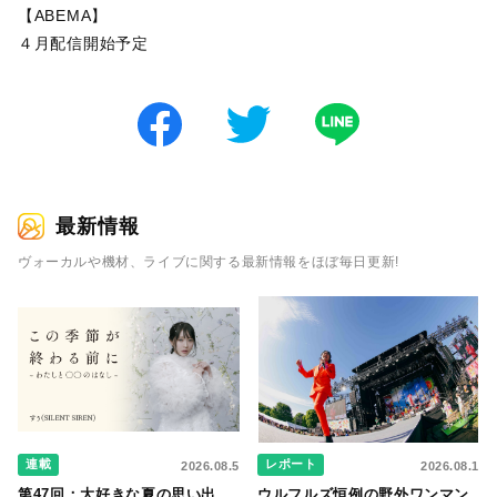
【ABEMA】
４月配信開始予定
最新情報
ヴォーカルや機材、ライブに関する最新情報をほぼ毎日更新!
連載
レポート
2026.08.5
2026.08.1
第47回：大好きな夏の思い出
ウルフルズ恒例の野外ワンマン