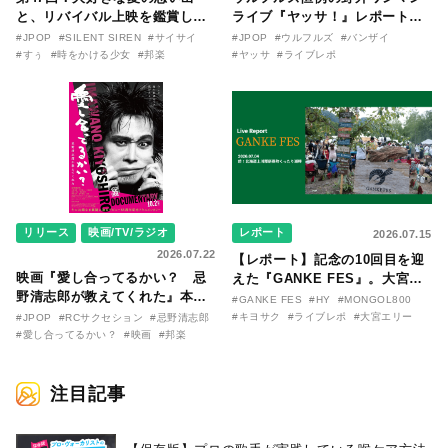
と、リバイバル上映を鑑賞した
ライブ『ヤッサ！』レポート！
『時をかける少女』のおはなし
リリースから30年を迎えたアル
#JPOP
#SILENT SIREN
#サイサイ
#JPOP
#ウルフルズ
#バンザイ
〜SILENT SIREN・すぅ『この
バム『バンザイ』完全再現に、
#すぅ
#時をかける少女
#邦楽
#ヤッサ
#ライブレポ
季節が終わる前に〜わたしと〇
大阪に集まったファンが熱狂し
〇のはなし〜』
た日。
リリース
映画/TV/ラジオ
レポート
2026.07.15
2026.07.22
【レポート】記念の10回目を迎
映画『愛し合ってるかい？ 忌
えた『GANKE FES』。大宮エ
野清志郎が教えてくれた』本予
リー作『アイヌの神々の崖』を
#GANKE FES
#HY
#MONGOL800
告映像とキービジュアルがつい
前に、キヨサク
#キヨサク
#ライブレポ
#大宮エリー
#JPOP
#RCサクセション
#忌野清志郎
に解禁！ キヨシロー関連商品も
（MONGOL800）がウクレレで
#愛し合ってるかい？
#映画
#邦楽
続々と発売が決定！
熱唱。
注目記事