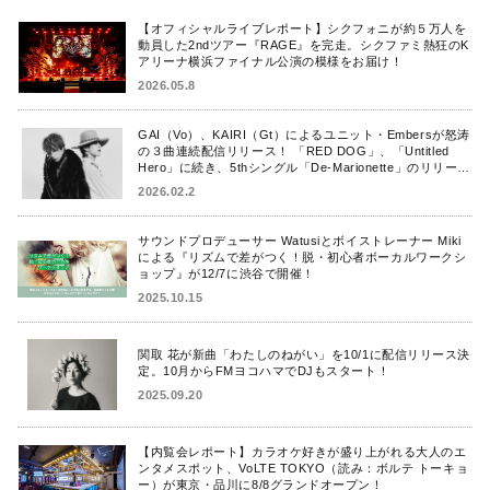
【オフィシャルライブレポート】シクフォニが約５万人を
動員した2ndツアー『RAGE』を完走。シクファミ熱狂のK
アリーナ横浜ファイナル公演の模様をお届け！
2026.05.8
GAI（Vo）、KAIRI（Gt）によるユニット・Embersが怒涛
の３曲連続配信リリース！ 「RED DOG」、「Untitled
Hero」に続き、5thシングル「De-Marionette」のリリース
を発表！
2026.02.2
サウンドプロデューサー Watusiとボイストレーナー Miki
による『リズムで差がつく！脱・初心者ボーカルワークシ
ョップ』が12/7に渋谷で開催！
2025.10.15
関取 花が新曲「わたしのねがい」を10/1に配信リリース決
定。10月からFMヨコハマでDJもスタート！
2025.09.20
【内覧会レポート】カラオケ好きが盛り上がれる大人のエ
ンタメスポット、VoLTE TOKYO（読み：ボルテ トーキョ
ー）が東京・品川に8/8グランドオープン！