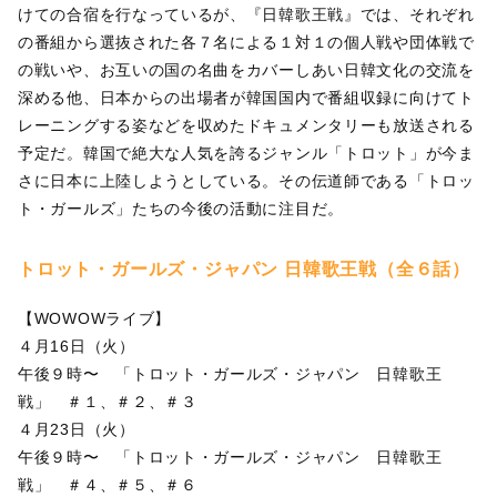
けての合宿を行なっているが、『日韓歌王戦』では、それぞれ
の番組から選抜された各７名による１対１の個人戦や団体戦で
の戦いや、お互いの国の名曲をカバーしあい日韓文化の交流を
深める他、日本からの出場者が韓国国内で番組収録に向けてト
レーニングする姿などを収めたドキュメンタリーも放送される
予定だ。韓国で絶大な人気を誇るジャンル「トロット」が今ま
さに日本に上陸しようとしている。その伝道師である「トロッ
ト・ガールズ」たちの今後の活動に注目だ。
トロット・ガールズ・ジャパン 日韓歌王戦（全６話）
【WOWOWライブ】
４月16日（火）
午後９時〜 「トロット・ガールズ・ジャパン 日韓歌王
戦」 ＃１、＃２、＃３
４月23日（火）
午後９時〜 「トロット・ガールズ・ジャパン 日韓歌王
戦」 ＃４、＃５、＃６