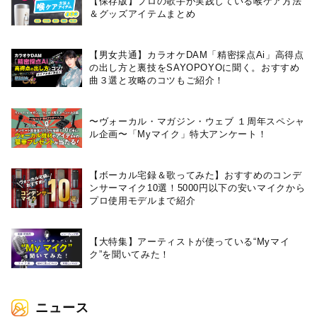
【保存版】プロの歌手が実践している喉ケア⽅法
＆グッズアイテムまとめ
【男女共通】カラオケDAM「精密採点Ai」高得点
の出し方と裏技をSAYOPOYOに聞く。おすすめ
曲３選と攻略のコツもご紹介！
〜ヴォーカル・マガジン・ウェブ １周年スペシャ
ル企画〜「Myマイク」特大アンケート！
【ボーカル宅録＆歌ってみた】おすすめのコンデ
ンサーマイク10選！5000円以下の安いマイクから
プロ使用モデルまで紹介
【大特集】アーティストが使っている“Myマイ
ク”を聞いてみた！
ニュース