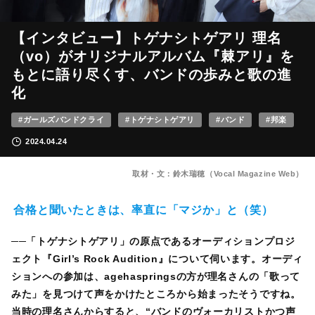
【インタビュー】トゲナシトゲアリ 理名
（vo）がオリジナルアルバム『棘アリ』を
もとに語り尽くす、バンドの歩みと歌の進
化
#ガールズバンドクライ
#トゲナシトゲアリ
#バンド
#邦楽
2024.04.24
取材・文：鈴木瑞穂（Vocal Magazine Web）
合格と聞いたときは、率直に「マジか」と（笑）
──「トゲナシトゲアリ」の原点であるオーディションプロジ
ェクト『Girl’s Rock Audition』について伺います。オーディ
ションへの参加は、agehaspringsの方が理名さんの「歌って
みた」を見つけて声をかけたところから始まったそうですね。
当時の理名さんからすると、“バンドのヴォーカリストかつ声