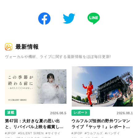
最新情報
ヴォーカルや機材、ライブに関する最新情報をほぼ毎日更新!
連載
レポート
2026.08.5
2026.08.1
第47回：大好きな夏の思い出
ウルフルズ恒例の野外ワンマン
と、リバイバル上映を鑑賞した
ライブ『ヤッサ！』レポート！
『時をかける少女』のおはなし
リリースから30年を迎えたアル
#JPOP
#SILENT SIREN
#サイサイ
#JPOP
#ウルフルズ
#バンザイ