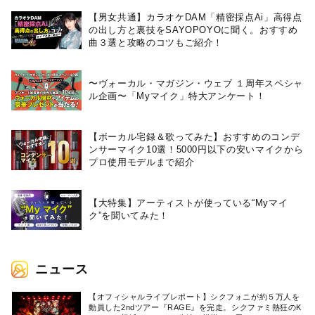
【男女共通】カラオケDAM「精密採点Ai」高得点
の出し方と裏技をSAYOPOYOに聞く。おすすめ
曲３選と攻略のコツもご紹介！
〜ヴォーカル・マガジン・ウェブ １周年スペシャ
ル企画〜「Myマイク」特大アンケート！
【ボーカル宅録＆歌ってみた】おすすめのコンデ
ンサーマイク10選！5000円以下の安いマイクから
プロ使用モデルまで紹介
【大特集】アーティストが使っている“Myマイ
ク”を聞いてみた！
ニュース
【オフィシャルライブレポート】シクフォニが約５万人を
動員した2ndツアー『RAGE』を完走。シクファミ熱狂のK