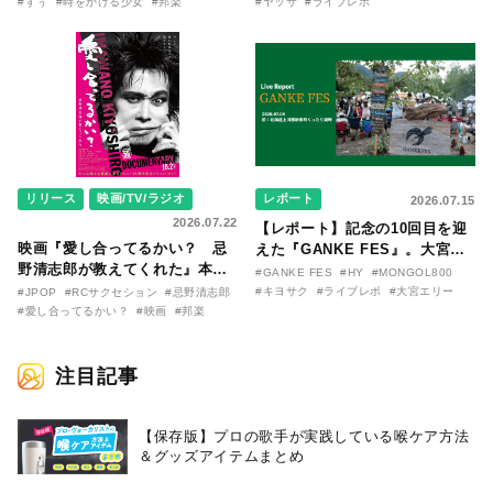
〜SILENT SIREN・すぅ『この
バム『バンザイ』完全再現に、
#すぅ
#時をかける少女
#邦楽
#ヤッサ
#ライブレポ
季節が終わる前に〜わたしと〇
大阪に集まったファンが熱狂し
〇のはなし〜』
た日。
リリース
映画/TV/ラジオ
レポート
2026.07.15
2026.07.22
【レポート】記念の10回目を迎
映画『愛し合ってるかい？ 忌
えた『GANKE FES』。大宮エ
野清志郎が教えてくれた』本予
リー作『アイヌの神々の崖』を
#GANKE FES
#HY
#MONGOL800
告映像とキービジュアルがつい
前に、キヨサク
#キヨサク
#ライブレポ
#大宮エリー
#JPOP
#RCサクセション
#忌野清志郎
に解禁！ キヨシロー関連商品も
（MONGOL800）がウクレレで
#愛し合ってるかい？
#映画
#邦楽
続々と発売が決定！
熱唱。
注目記事
【保存版】プロの歌手が実践している喉ケア⽅法
＆グッズアイテムまとめ