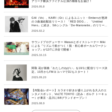
アリーナ横浜ファイナル公演の模様をお届け！
2026.05.8
GAI（Vo）、KAIRI（Gt）によるユニット・Embersが怒涛
の３曲連続配信リリース！ 「RED DOG」、「Untitled
Hero」に続き、5thシングル「De-Marionette」のリリース
を発表！
2026.02.2
サウンドプロデューサー Watusiとボイストレーナー Miki
による『リズムで差がつく！脱・初心者ボーカルワークシ
ョップ』が12/7に渋谷で開催！
2025.10.15
関取 花が新曲「わたしのねがい」を10/1に配信リリース決
定。10月からFMヨコハマでDJもスタート！
2025.09.20
【内覧会レポート】カラオケ好きが盛り上がれる大人のエ
ンタメスポット、VoLTE TOKYO（読み：ボルテ トーキョ
ー）が東京・品川に8/8グランドオープン！
2025.08.9