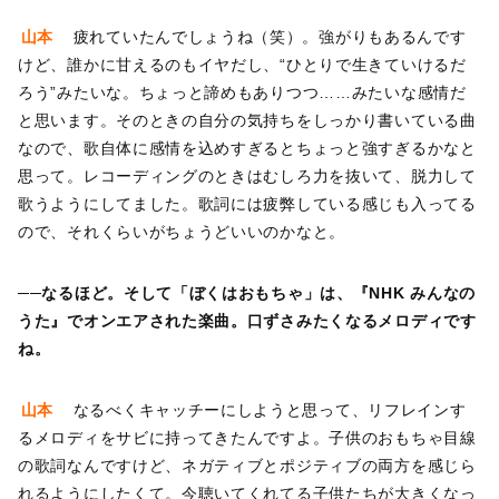
山本
疲れていたんでしょうね（笑）。強がりもあるんです
けど、誰かに甘えるのもイヤだし、“ひとりで生きていけるだ
ろう”みたいな。ちょっと諦めもありつつ……みたいな感情だ
と思います。そのときの自分の気持ちをしっかり書いている曲
なので、歌自体に感情を込めすぎるとちょっと強すぎるかなと
思って。レコーディングのときはむしろ力を抜いて、脱力して
歌うようにしてました。歌詞には疲弊している感じも入ってる
ので、それくらいがちょうどいいのかなと。
──なるほど。そして「ぼくはおもちゃ」は、『NHK みんなの
うた』でオンエアされた楽曲。口ずさみたくなるメロディです
ね。
山本
なるべくキャッチーにしようと思って、リフレインす
るメロディをサビに持ってきたんですよ。子供のおもちゃ目線
の歌詞なんですけど、ネガティブとポジティブの両方を感じら
れるようにしたくて。今聴いてくれてる子供たちが大きくなっ