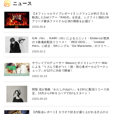
ニュース
【オフィシャルライブレポート】シクフォニが約５万人を
動員した2ndツアー『RAGE』を完走。シクファミ熱狂のK
アリーナ横浜ファイナル公演の模様をお届け！
2026.05.8
GAI（Vo）、KAIRI（Gt）によるユニット・Embersが怒涛
の３曲連続配信リリース！ 「RED DOG」、「Untitled
Hero」に続き、5thシングル「De-Marionette」のリリース
を発表！
2026.02.2
サウンドプロデューサー Watusiとボイストレーナー Miki
による『リズムで差がつく！脱・初心者ボーカルワークシ
ョップ』が12/7に渋谷で開催！
2025.10.15
関取 花が新曲「わたしのねがい」を10/1に配信リリース決
定。10月からFMヨコハマでDJもスタート！
2025.09.20
【内覧会レポート】カラオケ好きが盛り上がれる大人のエ