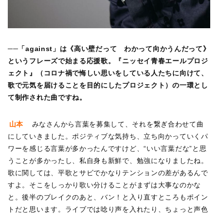
──「against」は《高い壁だって わかって向かうんだって》
というフレーズで始まる応援歌。『ニッセイ青春エールプロジ
ェクト』（コロナ禍で悔しい思いをしている人たちに向けて、
歌で元気を届けることを目的にしたプロジェクト）の一環とし
て制作された曲ですね。
山本
みなさんから言葉を募集して、それを繋ぎ合わせて曲
にしていきました。ポジティブな気持ち、立ち向かっていくパ
ワーを感じる言葉が多かったんですけど、“いい言葉だな”と思
うことが多かったし、私自身も新鮮で、勉強になりましたね。
歌に関しては、平歌とサビでかなりテンションの差があるんで
すよ。そこをしっかり歌い分けることがまずは大事なのかな
と。後半のブレイクのあと、バン！と入り直すところもポイン
トだと思います。ライブでは唸り声を入れたり、ちょっと声色