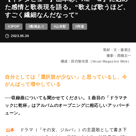
た感情と歌表現を語る。“歌えば歌うほど、
すごく繊細なんだなって”
#JPOP
#動画あり
#山本彩
#邦楽
2023.05.30
取材・文：森朋之
撮影：西槇太一
構成：田代智衣里（Vocal Magazine Web）
自分としては「選択肢が少ない」と思っているし、今
がんばって増やしている
──収録曲についても聞かせてください。１曲目の「ドラマチ
ックに乾杯」はアルバムのオープニングに相応しいアッパーチ
ューン。
山本
ドラマ（『その女、ジルバ』）の主題歌として書き下