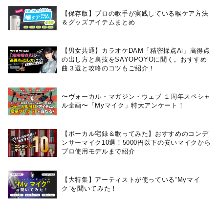
【保存版】プロの歌手が実践している喉ケア⽅法
＆グッズアイテムまとめ
【男女共通】カラオケDAM「精密採点Ai」高得点
の出し方と裏技をSAYOPOYOに聞く。おすすめ
曲３選と攻略のコツもご紹介！
〜ヴォーカル・マガジン・ウェブ １周年スペシャ
ル企画〜「Myマイク」特大アンケート！
【ボーカル宅録＆歌ってみた】おすすめのコンデ
ンサーマイク10選！5000円以下の安いマイクから
プロ使用モデルまで紹介
【大特集】アーティストが使っている“Myマイ
ク”を聞いてみた！