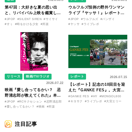
第47回：大好きな夏の思い出
ウルフルズ恒例の野外ワンマン
と、リバイバル上映を鑑賞した
ライブ『ヤッサ！』レポート！
『時をかける少女』のおはなし
リリースから30年を迎えたアル
#JPOP
#SILENT SIREN
#サイサイ
#JPOP
#ウルフルズ
#バンザイ
〜SILENT SIREN・すぅ『この
バム『バンザイ』完全再現に、
#すぅ
#時をかける少女
#邦楽
#ヤッサ
#ライブレポ
季節が終わる前に〜わたしと〇
大阪に集まったファンが熱狂し
〇のはなし〜』
た日。
リリース
映画/TV/ラジオ
レポート
2026.07.15
2026.07.22
【レポート】記念の10回目を迎
映画『愛し合ってるかい？ 忌
えた『GANKE FES』。大宮エ
野清志郎が教えてくれた』本予
リー作『アイヌの神々の崖』を
#GANKE FES
#HY
#MONGOL800
告映像とキービジュアルがつい
前に、キヨサク
#キヨサク
#ライブレポ
#大宮エリー
#JPOP
#RCサクセション
#忌野清志郎
に解禁！ キヨシロー関連商品も
（MONGOL800）がウクレレで
#愛し合ってるかい？
#映画
#邦楽
続々と発売が決定！
熱唱。
注目記事