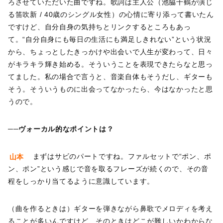
ろさせていただいた曲ですね。歌詞は主人公（池脇千鶴が演じ
る笛吹新 / 40歳のシングル女性）の心情に寄り添って書いたん
ですけど、自分自身の気持ちとリンクするところもあっ
て。“自分自身にも毎日の生活にも満足しきれない”という状況
から、ちょっとしたきっかけや出会いで人生が変わって、日々
がキラキラ輝き始める。そういうことを表現できたらなと思っ
てました。私の場合で言うと、音楽自体もそうだし、ギターも
そう。そういうものに出会ってなかったら、今はなかったと思
うので。
──ヴォーカル的なポイントは？
山本
まずはサビのパートですね。ファルセットで“ポン、ポ
ン、ポン”という感じで音を取るフレーズが続くので、その音
程をしっかり当てるように意識しています。
（曲を作るときは）ギターを弾きながら鼻歌でメロディを考え
ることが多いんですけど、そのときはどこが難しいかわからな