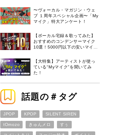
曲３選と攻略のコツもご紹介！
〜ヴォーカル・マガジン・ウェ
ブ １周年スペシャル企画〜「My
マイク」特大アンケート！
【ボーカル宅録＆歌ってみた】
おすすめのコンデンサーマイク
10選！5000円以下の安いマイク
からプロ使用モデルまで紹介
【大特集】アーティストが使っ
ている“Myマイク”を聞いてみ
た！
話題の＃タグ
JPOP
KPOP
SILENT SIREN
tOmozo
きゅんメロ
すぅ