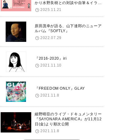
かり水野良樹との対談や自筆＆イラス
トで綴る自分史も掲載。さらに自身の
2025.11.21
誕生日12/18に渋谷で出版記念イベン
トを開催！
原田茂幸が語る、山下達郎のニューア
ルバム『SOFTLY』
2022.07.29
『2016-2020』iri
2021.11.10
『FREEDOM ONLY』GLAY
2021.11.8
細野晴臣のライブ・ドキュメンタリー
『SAYONARA AMERICA』が11月12
日(金)より順次公開
2021.11.8