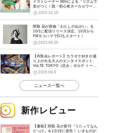
イストレーナー Mikiによる『リズムで
差がつく！脱・初心者ボーカルワーク
ショップ』が12/7に渋谷で開催！
2025.10.15
関取 花が新曲「わたしのねがい」を
10/1に配信リリース決定。10月から
FMヨコハマでDJもスタート！
2025.09.20
【内覧会レポート】カラオケ好きが盛
り上がれる大人のエンタメスポット、
VoLTE TOKYO（読み：ボルテ トーキ
ョー）が東京・品川に8/8グランドオ
2025.08.9
ープン！
ニュース一覧へ
新作レビュー
【書籍】関取 花が新刊『うたってなん
だっけ』を12/19に発売！ いきものが