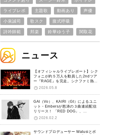
コメントあり
スージー鈴木
ボイトレ
ライブレポ
主題歌
動画あり
声優
小泉誠司
歌スク
腹式呼吸
詩吟師範
邦楽
鈴華ゆう子
関取花
ニュース
【オフィシャルライブレポート】シク
フォニが約５万人を動員した2ndツア
ー『RAGE』を完走。シクファミ熱狂
のKアリーナ横浜ファイナル公演の模
2026.05.8
様をお届け！
GAI（Vo）、KAIRI（Gt）によるユニ
ット・Embersが怒涛の３曲連続配信
リリース！ 「RED DOG」、
「Untitled Hero」に続き、5thシング
2026.02.2
ル「De-Marionette」のリリースを発
表！
サウンドプロデューサー Watusiとボ