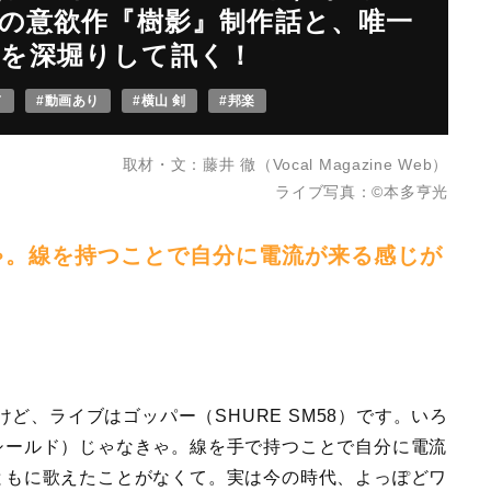
ての意欲作『樹影』制作話と、唯一
を深堀りして訊く！
ド
#動画あり
#横山 剣
#邦楽
取材・文：藤井 徹（Vocal Magazine Web）
ライブ写真：©️本多亨光
ゃ。線を持つことで自分に電流が来る感じが
、ライブはゴッパー（SHURE SM58）です。いろ
シールド）じゃなきゃ。線を手で持つことで自分に電流
ともに歌えたことがなくて。実は今の時代、よっぽどワ