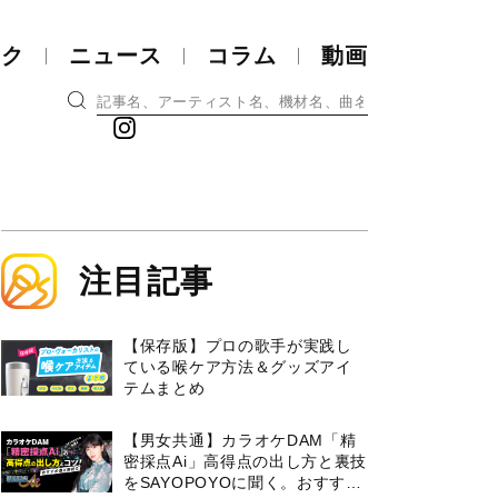
ック
ニュース
コラム
動画
注目記事
【保存版】プロの歌手が実践し
ている喉ケア⽅法＆グッズアイ
テムまとめ
【男女共通】カラオケDAM「精
密採点Ai」高得点の出し方と裏技
をSAYOPOYOに聞く。おすすめ