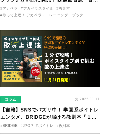
り用アプリを公開。
#アカペラ
#アカペラスタイル
#教則本
#歌って上達！ アカペラ・トレーニング・ブック
2025.11.17
コラム
【書籍】SNSでバズリ中！ 学園系ボイトレ
エンタメ、BRIDGEが届ける教則本『１分
で攻略！ ボイスタイプ別で挑む歌の上達
#BRIDGE
#JPOP
#ボイトレ
#教則本
法』が11/21に発売！