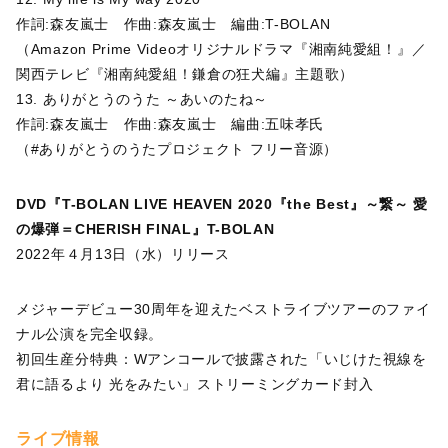
作詞:森友嵐士 作曲:森友嵐士 編曲:T-BOLAN
（Amazon Prime Videoオリジナルドラマ『湘南純愛組！』／
関西テレビ『湘南純愛組！鎌倉の狂犬編』主題歌）
13. ありがとうのうた ～あいのたね～
作詞:森友嵐士 作曲:森友嵐士 編曲:五味孝氏
（#ありがとうのうたプロジェクト フリー音源）
DVD『T-BOLAN LIVE HEAVEN 2020『the Best』～繋～ 愛
の爆弾＝CHERISH FINAL』T-BOLAN
2022年４月13日（水）リリース
メジャーデビュー30周年を迎えたベストライブツアーのファイ
ナル公演を完全収録。
初回生産分特典：Wアンコールで披露された「いじけた視線を
君に語るより 光をみたい」ストリーミングカード封入
ライブ情報