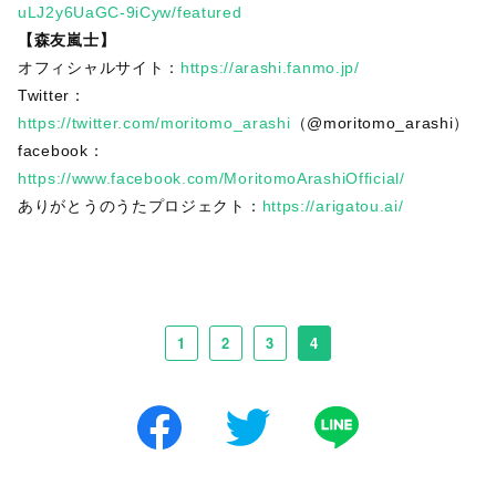
uLJ2y6UaGC-9iCyw/featured
【森友嵐士】
オフィシャルサイト：
https://arashi.fanmo.jp/
Twitter：
https://twitter.com/moritomo_arashi
（@moritomo_arashi）
facebook：
https://www.facebook.com/MoritomoArashiOfficial/
ありがとうのうたプロジェクト：
https://arigatou.ai/
1
2
3
4