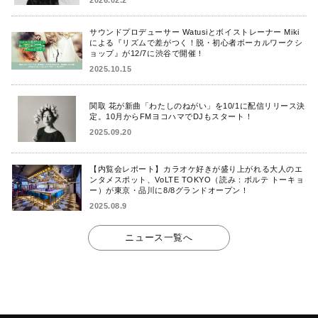
2026.02.2
サウンドプロデューサー Watusiとボイストレーナー Miki
による『リズムで差がつく！脱・初心者ボーカルワークシ
ョップ』が12/7に渋谷で開催！
2025.10.15
関取 花が新曲「わたしのねがい」を10/1に配信リリース決
定。10月からFMヨコハマでDJもスタート！
2025.09.20
【内覧会レポート】カラオケ好きが盛り上がれる大人のエ
ンタメスポット、VoLTE TOKYO（読み：ボルテ トーキョ
ー）が東京・品川に8/8グランドオープン！
2025.08.9
ニュース一覧へ