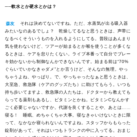
──軟水とか硬水とかは？
森友
それは決めてないですね。ただ、水蒸気が出る吸入器
みたいなのあるでしょ？ 乾燥してるなと思うときは、声帯に
なるべくそういうものを入れるようにしてる。普段はあんまり
気を使わないけど、ツアーが始まるとか喉を使うことが多くな
るときは、ケアを怠りたくない。ライブ本番って自分でブレー
キ効かないから制御なんかできないんです。始まる前は“70%
ぐらいでいかなきゃダメ”とか言うけど、そんなの無理。やっ
ちゃうよね、やっぱり。で、やっちゃったなぁと思うときは、
大至急、救急隊（ケアのグッズたち）に助けてもらう。いつも
持ち歩いてますよ、救急隊の人たちは。ドクターから教えても
らってる薬剤もあるし、ビタミンとかね。ビタミンCなんかす
ごく必要じゃないですか。代謝を良くすることや、あとは……
寝る！ 睡眠、めちゃくちゃ大事。寝なきゃいけないときに限
って、なかなか寝られないんですよね。スタッフからもらった
錠剤があって、それはいつもトランクの中に入ってる。おまじ