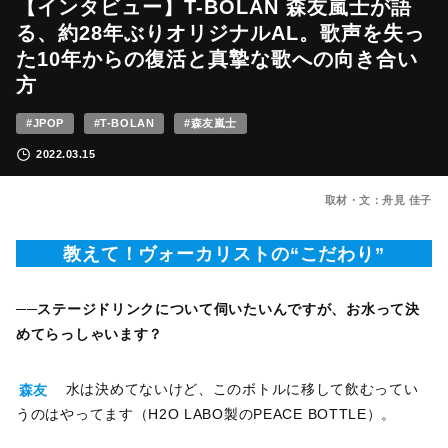
【インタビュー】T-BOLAN 森友嵐士が語
る、約28年ぶりオリジナルAL。歌声を失っ
た10年からの復活と真摯な歌への向き合い
方
#JPOP
#T-BOLAN
#森友嵐士
2022.03.15
取材・文：舟見 佳子
教えて！ヴォーカリストの“こだわり”
──ステージドリンクについて伺いたいんですが、お水って決
めてらっしゃいます？
森友
水は決めてないけど、このボトルに移して飲むってい
うのはやってます（H2O LABO製のPEACE BOTTLE）。