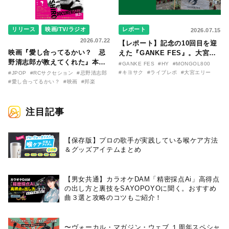
リリース
映画/TV/ラジオ
レポート
2026.07.15
2026.07.22
【レポート】記念の10回目を迎
映画『愛し合ってるかい？ 忌
えた『GANKE FES』。大宮エ
野清志郎が教えてくれた』本予
リー作『アイヌの神々の崖』を
#GANKE FES
#HY
#MONGOL800
告映像とキービジュアルがつい
前に、キヨサク
#キヨサク
#ライブレポ
#大宮エリー
#JPOP
#RCサクセション
#忌野清志郎
に解禁！ キヨシロー関連商品も
（MONGOL800）がウクレレで
#愛し合ってるかい？
#映画
#邦楽
続々と発売が決定！
熱唱。
注目記事
【保存版】プロの歌手が実践している喉ケア⽅法
＆グッズアイテムまとめ
【男女共通】カラオケDAM「精密採点Ai」高得点
の出し方と裏技をSAYOPOYOに聞く。おすすめ
曲３選と攻略のコツもご紹介！
〜ヴォーカル・マガジン・ウェブ １周年スペシャ