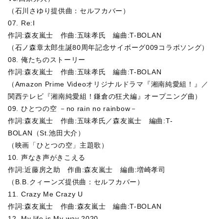
（石川さゆり提供曲：セルフカバー）
07. Re:I
作詞:森友嵐士 作曲:五味孝氏 編曲:T-BOLAN
（石ノ森章太郎生誕80周年記念サイボーグ009コラボソング）
08. 俺たちのストーリー
作詞:森友嵐士 作曲:五味孝氏 編曲:T-BOLAN
（Amazon Prime Videoオリジナルドラマ『湘南純愛組！』／
関西テレビ『湘南純愛組！鎌倉の狂犬編』オープニング曲）
09. ひとつの空 －no rain no rainbow－
作詞:森友嵐士 作曲:五味孝氏／森友嵐士 編曲:T-
BOLAN（St.池田大介）
（映画「ひとつの空」主題歌）
10. 声なき声がきこえる
作詞:近藤房之助 作曲:森友嵐士 編曲:増崎孝司
（B.B.クィーンズ提供曲：セルフカバー）
11. Crazy Me Crazy U
作詞:森友嵐士 作曲:森友嵐士 編曲:T-BOLAN
12. My life is My way 2020