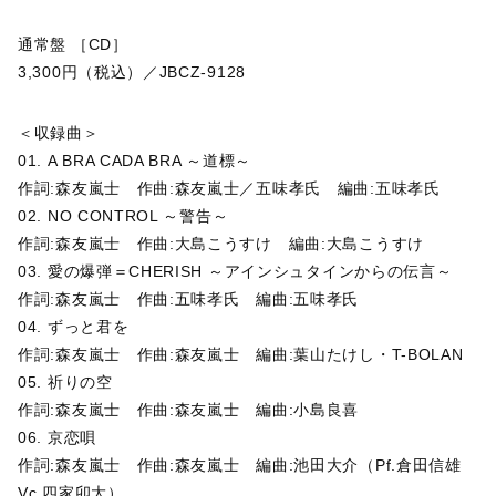
通常盤 ［CD］
3,300円（税込）／JBCZ-9128
＜収録曲＞
01. A BRA CADA BRA ～道標～
作詞:森友嵐士 作曲:森友嵐士／五味孝氏 編曲:五味孝氏
02. NO CONTROL ～警告～
作詞:森友嵐士 作曲:大島こうすけ 編曲:大島こうすけ
03. 愛の爆弾＝CHERISH ～アインシュタインからの伝言～
作詞:森友嵐士 作曲:五味孝氏 編曲:五味孝氏
04. ずっと君を
作詞:森友嵐士 作曲:森友嵐士 編曲:葉山たけし・T-BOLAN
05. 祈りの空
作詞:森友嵐士 作曲:森友嵐士 編曲:小島良喜
06. 京恋唄
作詞:森友嵐士 作曲:森友嵐士 編曲:池田大介（Pf.倉田信雄
Vc.四家卯大）