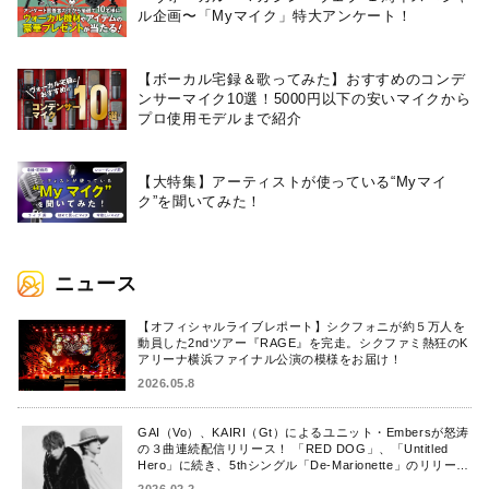
ル企画〜「Myマイク」特大アンケート！
【ボーカル宅録＆歌ってみた】おすすめのコンデ
ンサーマイク10選！5000円以下の安いマイクから
プロ使用モデルまで紹介
【大特集】アーティストが使っている“Myマイ
ク”を聞いてみた！
ニュース
【オフィシャルライブレポート】シクフォニが約５万人を
動員した2ndツアー『RAGE』を完走。シクファミ熱狂のK
アリーナ横浜ファイナル公演の模様をお届け！
2026.05.8
GAI（Vo）、KAIRI（Gt）によるユニット・Embersが怒涛
の３曲連続配信リリース！ 「RED DOG」、「Untitled
Hero」に続き、5thシングル「De-Marionette」のリリース
を発表！