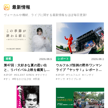
最新情報
ヴォーカルや機材、ライブに関する最新情報をほぼ毎日更新!
連載
レポート
2026.08.5
2026.08.1
第47回：大好きな夏の思い出
ウルフルズ恒例の野外ワンマン
と、リバイバル上映を鑑賞した
ライブ『ヤッサ！』レポート！
『時をかける少女』のおはなし
リリースから30年を迎えたアル
#JPOP
#SILENT SIREN
#サイサイ
#JPOP
#ウルフルズ
#バンザイ
〜SILENT SIREN・すぅ『この
バム『バンザイ』完全再現に、
#すぅ
#時をかける少女
#邦楽
#ヤッサ
#ライブレポ
季節が終わる前に〜わたしと〇
大阪に集まったファンが熱狂し
〇のはなし〜』
た日。