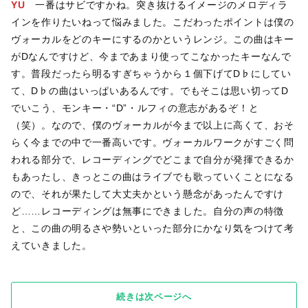
YU
一番はサビですかね。突き抜けるイメージのメロディラ
インを作りたいねって悩みました。こだわったポイントは僕の
ヴォーカルをどのキーにするのかというレンジ。この曲はキー
がDなんですけど、今まであまり使ってこなかったキーなんで
す。普段だったら明るすぎちゃうから１個下げてD♭にしてい
て、D♭の曲はいっぱいあるんです。でもそこは思い切ってD
でいこう、モンキー・“D”・ルフィの意志があるぞ！と
（笑）。なので、僕のヴォーカルが今まで以上に高くて、おそ
らく今までの中で一番高いです。ヴォーカルワークがすごく問
われる部分で、レコーディングでどこまで自分が発揮できるか
もあったし、きっとこの曲はライブでも歌っていくことになる
ので、それが果たして大丈夫かという懸念があったんですけ
ど……レコーディングは無事にできました。自分の声の特徴
と、この曲の明るさや勢いといった部分にかなり気をつけて考
えていきました。
続きは次ページへ