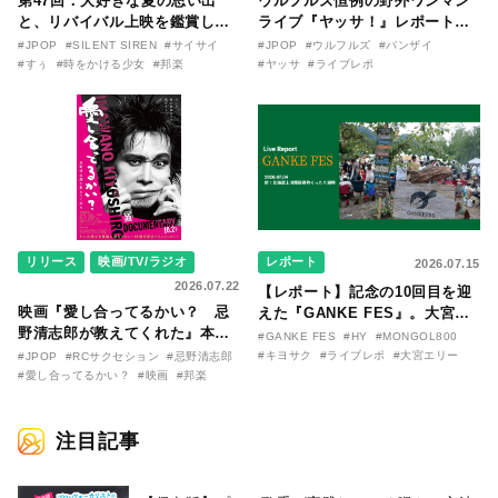
第47回：大好きな夏の思い出
ウルフルズ恒例の野外ワンマン
と、リバイバル上映を鑑賞した
ライブ『ヤッサ！』レポート！
『時をかける少女』のおはなし
リリースから30年を迎えたアル
#JPOP
#SILENT SIREN
#サイサイ
#JPOP
#ウルフルズ
#バンザイ
〜SILENT SIREN・すぅ『この
バム『バンザイ』完全再現に、
#すぅ
#時をかける少女
#邦楽
#ヤッサ
#ライブレポ
季節が終わる前に〜わたしと〇
大阪に集まったファンが熱狂し
〇のはなし〜』
た日。
リリース
映画/TV/ラジオ
レポート
2026.07.15
2026.07.22
【レポート】記念の10回目を迎
映画『愛し合ってるかい？ 忌
えた『GANKE FES』。大宮エ
野清志郎が教えてくれた』本予
リー作『アイヌの神々の崖』を
#GANKE FES
#HY
#MONGOL800
告映像とキービジュアルがつい
前に、キヨサク
#キヨサク
#ライブレポ
#大宮エリー
#JPOP
#RCサクセション
#忌野清志郎
に解禁！ キヨシロー関連商品も
（MONGOL800）がウクレレで
#愛し合ってるかい？
#映画
#邦楽
続々と発売が決定！
熱唱。
注目記事