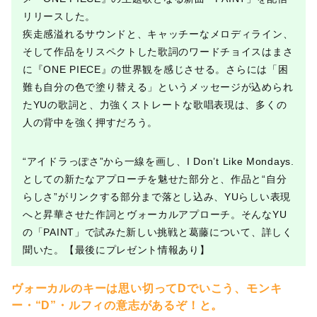
リリースした。
疾走感溢れるサウンドと、キャッチーなメロディライン、
そして作品をリスペクトした歌詞のワードチョイスはまさ
に『ONE PIECE』の世界観を感じさせる。さらには「困
難も自分の色で塗り替える」というメッセージが込められ
たYUの歌詞と、力強くストレートな歌唱表現は、多くの
人の背中を強く押すだろう。
“アイドラっぽさ”から一線を画し、I Don’t Like Mondays.
としての新たなアプローチを魅せた部分と、作品と“自分
らしさ”がリンクする部分まで落とし込み、YUらしい表現
へと昇華させた作詞とヴォーカルアプローチ。そんなYU
の「PAINT」で試みた新しい挑戦と葛藤について、詳しく
聞いた。【最後にプレゼント情報あり】
ヴォーカルのキーは思い切ってDでいこう、モンキ
ー・“D”・ルフィの意志があるぞ！と
。