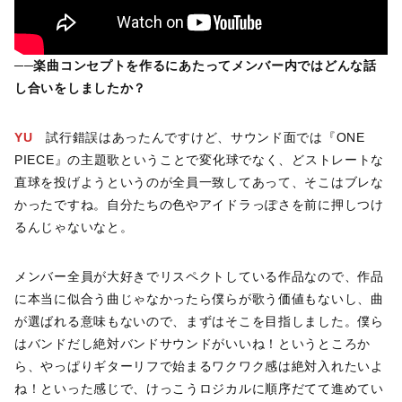
──
楽曲コンセプトを作るにあたってメンバー内ではどんな話
し合いをしましたか？
YU
試行錯誤はあったんですけど、サウンド面では『ONE
PIECE』の主題歌ということで変化球でなく、どストレートな
直球を投げようというのが全員一致してあって、そこはブレな
かったですね。自分たちの色やアイドラっぽさを前に押しつけ
るんじゃないなと。
メンバー全員が大好きでリスペクトしている作品なので、作品
に本当に似合う曲じゃなかったら僕らが歌う価値もないし、曲
が選ばれる意味もないので、まずはそこを目指しました。僕ら
はバンドだし絶対バンドサウンドがいいね！というところか
ら、やっぱりギターリフで始まるワクワク感は絶対入れたいよ
ね！といった感じで、けっこうロジカルに順序だてて進めてい