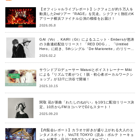
【オフィシャルライブレポート】シクフォニが約５万人を
動員した2ndツアー『RAGE』を完走。シクファミ熱狂のK
アリーナ横浜ファイナル公演の模様をお届け！
2026.05.8
GAI（Vo）、KAIRI（Gt）によるユニット・Embersが怒涛
の３曲連続配信リリース！ 「RED DOG」、「Untitled
Hero」に続き、5thシングル「De-Marionette」のリリース
を発表！
2026.02.2
サウンドプロデューサー Watusiとボイストレーナー Miki
による『リズムで差がつく！脱・初心者ボーカルワークシ
ョップ』が12/7に渋谷で開催！
2025.10.15
関取 花が新曲「わたしのねがい」を10/1に配信リリース決
定。10月からFMヨコハマでDJもスタート！
2025.09.20
【内覧会レポート】カラオケ好きが盛り上がれる大人のエ
ンタメスポット、VoLTE TOKYO（読み：ボルテ トーキョ
ー）が東京・品川に8/8グランドオープン！