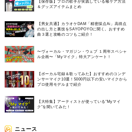
【保存版】プロの歌手が実践している喉ケア⽅法
＆グッズアイテムまとめ
【男女共通】カラオケDAM「精密採点Ai」高得点
の出し方と裏技をSAYOPOYOに聞く。おすすめ
曲３選と攻略のコツもご紹介！
〜ヴォーカル・マガジン・ウェブ １周年スペシャ
ル企画〜「Myマイク」特大アンケート！
【ボーカル宅録＆歌ってみた】おすすめのコンデ
ンサーマイク10選！5000円以下の安いマイクから
プロ使用モデルまで紹介
【大特集】アーティストが使っている“Myマイ
ク”を聞いてみた！
ニュース