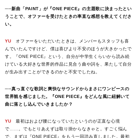
──
新曲「PAINT」が『ONE PIECE』の主題歌に決まったとい
うことで、オファーを受けたときの率直な感想を教えてくださ
い。
YU
オファーをいただいたときは、メンバーもスタッフも喜
んでいたんですけど、僕は喜びより不安のほうが大きかったで
す。『ONE PIECE』という、自分が中学生くらいから読み続
けている大好きな世界的作品に見合う曲や詞を、果たして自分
が生み出すことができるのかと不安でしたね。
──
真っ直ぐな歌詞と爽快なサウンドからまさにワンピースの
世界観を感じました。『ONE PIECE』をどんな風に紐解いて
曲に落とし込んでいきましたか？
YU
最初はおよび腰になっていたというのが正直な心境
で……。でもとりあえずは取り掛からなきゃと。すごく悩ん
で、まずは『ONE PIECE』をもう一回読み直しました。最初