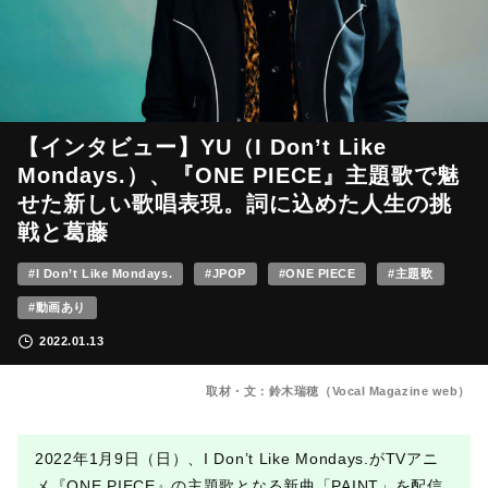
【インタビュー】YU（I Don’t Like
Mondays.）、『ONE PIECE』主題歌で魅
せた新しい歌唱表現。詞に込めた人生の挑
戦と葛藤
#I Don’t Like Mondays.
#JPOP
#ONE PIECE
#主題歌
#動画あり
2022.01.13
取材・文：鈴木瑞穂（Vocal Magazine web）
2022年1月9日（日）、I Don’t Like Mondays.がTVアニ
メ『ONE PIECE』の主題歌となる新曲「PAINT」を配信