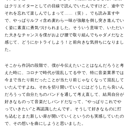
はクリエイターとしての目線で読んでいたんですけど、途中で
それを忘れて楽しんでしまって……（笑）。でも読み直す中
で、やっぱりルフィ含め麦わら一味が強敵を倒し突き進んでい
く姿に素直に勇気づけられました。そういう意味で、いただい
た大きなチャンスを僕がおよび腰で取り組んでちゃダメだなと
感じて、どうにかトライしよう！と前向きな気持ちになりまし
た。
そこから作詞の段階で、僕が今伝えたいことはなんだろうと考
えた時に、コロナで時代が混乱してる中で、特に音楽業界では
今まで当たり前だったことが当たり前じゃなくなって混乱して
いたんですよね。それを切り開いていくにはどうしたら良いん
だろうって自分たちのバンドを通して考え直して、結局自分が
好きなものって音楽だしバンドだなって、“やっぱりこれでや
っていきたい”と再認識したんです。そうして好きなものに打
ち込むとまた新しい扉が開いていくというのも実感していたの
で、その想いを曲にしようと思いました。