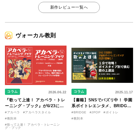
新作レビュー一覧へ
ヴォーカル教則
コラム
コラム
2026.06.22
2025.11.17
『歌って上達！ アカペラ・トレ
【書籍】SNSでバズリ中！ 学園
ーニング・ブック』が6/23に発
系ボイトレエンタメ、BRIDGE
売！ 課題曲音源・音取り用アプ
が届ける教則本『１分で攻略！
#アカペラ
#アカペラスタイル
#BRIDGE
#JPOP
#ボイトレ
リを公開。
ボイスタイプ別で挑む歌の上達
#教則本
#教則本
法』が11/21に発売！
#歌って上達！ アカペラ・トレーニン
グ・ブック