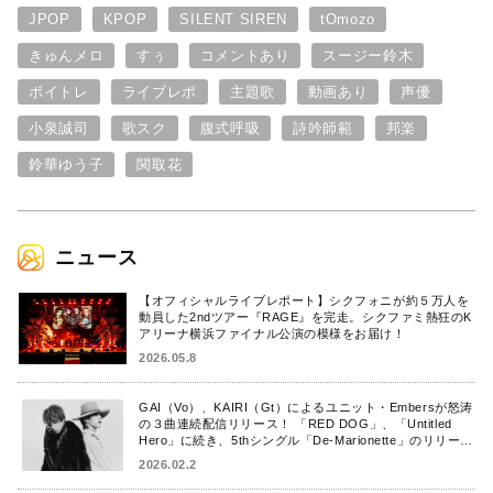
JPOP
KPOP
SILENT SIREN
tOmozo
きゅんメロ
すぅ
コメントあり
スージー鈴木
ボイトレ
ライブレポ
主題歌
動画あり
声優
小泉誠司
歌スク
腹式呼吸
詩吟師範
邦楽
鈴華ゆう子
関取花
ニュース
【オフィシャルライブレポート】シクフォニが約５万人を
動員した2ndツアー『RAGE』を完走。シクファミ熱狂のK
アリーナ横浜ファイナル公演の模様をお届け！
2026.05.8
GAI（Vo）、KAIRI（Gt）によるユニット・Embersが怒涛
の３曲連続配信リリース！ 「RED DOG」、「Untitled
Hero」に続き、5thシングル「De-Marionette」のリリース
を発表！
2026.02.2