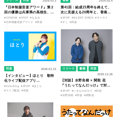
2026.03.3
2026.02.4
『日本制服音楽アワード』第２
第41回：結成15周年を終えて、
回の優勝は兵庫県の高校生、な
次に見据える20周年と、香港・
るみさんに決定！ 授賞式で初オ
台北ライブのおはなし〜
#CONOMi
#JPOP
#なるみ
#JPOP
#SILENT SIREN
#サイサイ
リジナル曲「墓場は寝心地悪そ
SILENT SIREN・すぅ『この季
#日本制服音楽アワード
#邦楽
#すぅ
#邦楽
うだ」を披露。真っ直ぐに見据
節が終わる前に〜わたしと〇〇
える彼女の音楽未来図とは？
のはなし〜』
邦楽
リリース
書籍
邦楽
2026.01.13
2025.12.26
【インタビュー】ほとり 歌特
【対談】水野良樹 × 関取 花
化ライブ配信アプリ
『うたってなんだっけ』で対談
『ColorSing』にて、応援する
#ColorSIng
#JPOP
#ほとり
が実現。いきものがかかり「生
立場からトップライバーへ転身
#ライブ配信
#邦楽
#JPOP
#いきものがかり
#対談
きて、燦々」と関取 花「わたし
し、30年越しの夢を叶えたシン
#水野良樹
#邦楽
#関取花
のねがい」について相互インタ
グルマザーが登場！
ビュー！