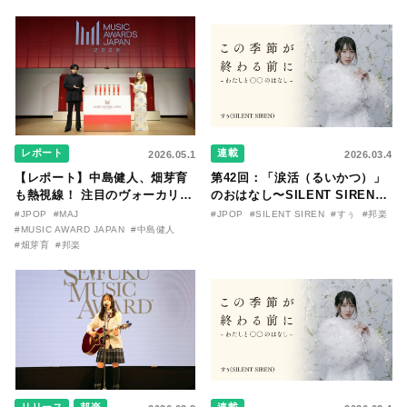
続々と発売が決定！
〇のはなし〜』
レポート
連載
2026.05.1
2026.03.4
【レポート】中島健人、畑芽育
第42回：「涙活（るいかつ）」
も熱視線！ 注目のヴォーカリス
のおはなし〜SILENT SIREN・
トも多数ノミネートされた
すぅ『この季節が終わる前に〜
#JPOP
#MAJ
#JPOP
#SILENT SIREN
#すぅ
#邦楽
『MUSIC AWARDS JAPAN
わたしと〇〇のはなし〜』
#MUSIC AWARD JAPAN
#中島健人
2026』 授賞式で栄冠を射止める
#畑芽育
#邦楽
のは誰だ？
リリース
邦楽
連載