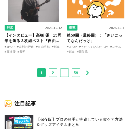
邦楽
連載
2025.12.12
2025.12.1
【インタビュー】高橋 優 15周
第50回（最終回）：「さいごっ
年を飾る３枚組ベスト『自由悟
てなんだっけ」
然』がいよいよ発売。歌唱、歌
#JPOP
#未刊の行進
#自由悟然
#邦楽
#JPOP
#うたってなんだっけ
#コラム
のテーマ、新曲についてなど、
#高橋優
#黎明
#邦楽
#関取花
多面的に聞く！
1
2
…
59
注目記事
【保存版】プロの歌手が実践している喉ケア⽅法
＆グッズアイテムまとめ