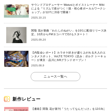
サウンドプロデューサー Watusiとボイストレーナー Miki
による『リズムで差がつく！脱・初心者ボーカルワークシ
ョップ』が12/7に渋谷で開催！
2025.10.15
関取 花が新曲「わたしのねがい」を10/1に配信リリース決
定。10月からFMヨコハマでDJもスタート！
2025.09.20
【内覧会レポート】カラオケ好きが盛り上がれる大人のエ
ンタメスポット、VoLTE TOKYO（読み：ボルテ トーキョ
ー）が東京・品川に8/8グランドオープン！
2025.08.9
ニュース一覧へ
新作レビュー
【書籍】関取 花が新刊『うたってなんだっけ』を12/19に