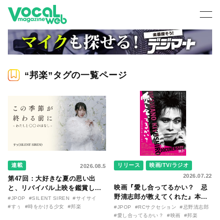
“邦楽”タグの一覧ページ
連載
リリース
映画/TV/ラジオ
2026.08.5
2026.07.22
第47回：大好きな夏の思い出
映画『愛し合ってるかい？ 忌
と、リバイバル上映を鑑賞した
野清志郎が教えてくれた』本予
『時をかける少女』のおはなし
#JPOP
#SILENT SIREN
#サイサイ
告映像とキービジュアルがつい
〜SILENT SIREN・すぅ『この
#すぅ
#時をかける少女
#邦楽
#JPOP
#RCサクセション
#忌野清志郎
に解禁！ キヨシロー関連商品も
季節が終わる前に〜わたしと〇
#愛し合ってるかい？
#映画
#邦楽